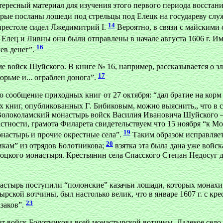
ресный материал для изучения этого первого периода восстани
рые посланы лошеди под стрельцы под Елецк на государеву слу
14
 престоле сидел Лжедимитрий I.
Вероятно, в связи с майскими 
Елец и Ливны они были отправлены в начале августа 1606 г. Им
16
ев денег”.
ме войск Шуйского. В книге № 16, например, рассказывается о
17
рьме и... ограблен донога”.
сообщение приходных книг от 27 октября: “дал братие на корм 
х книг, опубликованных Г
.
Бибиковым, можно выяснить,, что в с
в Волоколамский монастырь войск Василия Ивановича Шуйского —
стности, грамота Филарета свидетельствуем что 15 ноября “к М
19
настырь и прочие окрестные села”.
Таким образом исправляет
20
икам” из отрядов Болотникова;
взятка эта была дана уже войс
оцкого монастыря. Крестьянин села Спасского Степан Недосуг да
астырь поступили “полонские” казачьи лошади, которых монахи
ой вотчины, был настолько велик, что в январе 1607 г. с крес
23
азаков”.
т войск Болотникова всей монастырской вотчины. Далекое село 