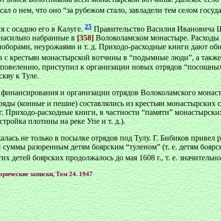
исал о нем, что оно “за рубежом стало, завладели тем селом гос
25
 с осадою его в Калуге.
Правительство Василия Ивановича Ш
 насильно набранные в
[358]
Волоколамском монастыре. Расходы н
оборами, неурожаями и т. д. Приходо-расходные книги дают об
в с крестьян монастырской вотчины в “подымные люди”, а также
 повелению, приступил к организации новых отрядов “посошных
кву к Туле.
финансирования и организации отрядов Волоколамского монаст
тряды (конные и пешие) составлялись из крестьян монастырских 
г. Приходо-расходные книги, в частности “памяти” монастырски
ройка плотины на реке Упе и т. д.).
ась не только в посылке отрядов под Тулу. Г. Бибиков привел р
ммы разоренным детям боярским “туленом” (т. е. детям боярск
тих детей боярских продолжалось до мая 1608 г., т. е. значитель
орические записки, Том 24. 1947