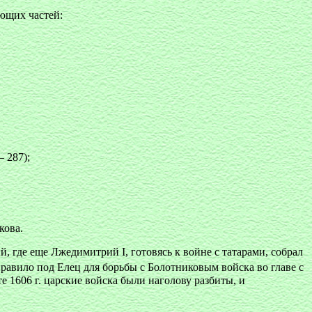
ующих частей:
— 287);
кова.
 где еще Лжедимитрий I, готовясь к войне с татарами, собрал
равило под Елец для борьбы с Болотниковым войска во главе с
 1606 г. царские войска были наголову разбиты, и