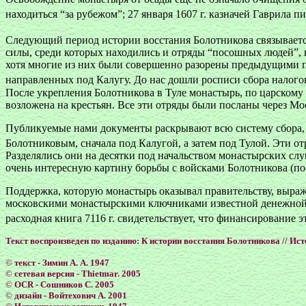
находиться “за рубежом”; 27 января 1607 г. казначей Гаврила п
Следующий период истории восстания Болотникова связывается
силы, среди которых находились и отряды “посошных людей”,
хотя многие из них были совершенно разорены предыдущими п
направленных под Калугу. До нас дошли росписи сбора налого
После укрепления Болотникова в Туле монастырь, по царскому
возложена на крестьян. Все эти отряды были посланы через Мос
Публикуемые нами документы раскрывают всю систему сбора, 
Болотниковым, сначала под Калугой, а затем под Тулой. Эти о
Разделялись они на десятки под начальством монастырских слу
очень интересную картину борьбы с войсками Болотникова (пост
Поддержка, которую монастырь оказывал правительству, выражал
московскими монастырскими ключниками известной денежной су
расходная книга 7116 г. свидетельствует, что финансирование э
Текст воспроизведен по изданию: К истории восстания Болотникова // Ист
©
текст - Зимин А. А. 1947
©
сетевая версия - Тhietmar. 2005
©
OCR - Cошников C. 2005
©
дизайн - Войтехович А. 2001