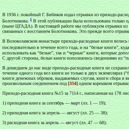
В 1936 г. покойный Г. Бибиков издал отрывки из приходо-расх
1
Болотникова.
В этой публикации была использована только о
(ныне ЦГАДА). В настоящей работе мы публикуем отрывки из 
связанных с восстанием Болотникова. Это прежде всего отрывки и
В Волоколамском монастыре приходо-расходные книги велись в 
последовательно в течение всего года, и на “белые книги”, ку
использовать как “белые”, так и “черные” книги, которые допо
С другой стороны, белые книги пополнялись сведениями из “па
В дошедшем до нас виде приходо-расходные книги не сохранил
течение одного года вел книги не только в двух экземплярах (“
книги денежных оброков, выдаваемых слугам, книги сбора и вы
произвольным соединением под
[354]
одним корешком отрывков
Приходо-расходная книга №15 за 7114 г., написанная на 178 лис
1) приходная книга за сентябрь — март (лл. 1 — 19);
2) приходная книга за апрель — август (лл. 25 — 38);
3) расходная книга за апрель — август (лл. 47 — 68);