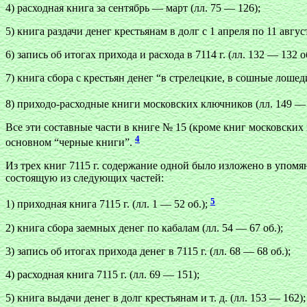
4) расходная книга за сентябрь — март (лл. 75 — 126);
5) книга раздачи денег крестьянам в долг с 1 апреля по 11 авгус
6) запись об итогах прихода и расхода в
7114 г. (лл. 132 — 132 об
7) книга сбора с крестьян денег “в стрелецкие, в сошные лошеди”
8) приходо-расходные книги московских ключников (лл. 149 — 
Все эти составные части в книге № 15 (кроме книг московских
4
основном “черные книги”.
Из трех книг 7115 г. содержание одной было изложено в упомян
состоящую из следующих частей:
5
1) приходная книга 7115 г. (лл. 1 — 52 об.);
2) книга сбора заемных денег по кабалам (лл. 54 — 67 об.);
3) запись об итогах прихода денег в 7115 г. (лл. 68 — 68 об.);
4) расходная книга 7115 г. (лл. 69 — 151);
5) книга выдачи денег в долг крестьянам и т. д. (лл. 153 — 162);