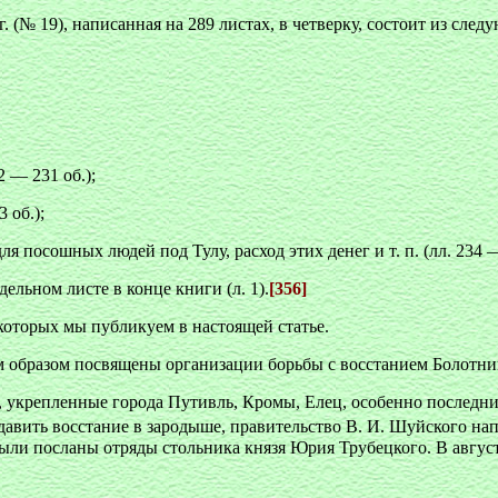
 (№ 19), написанная на 289 листах, в четверку, состоит из след
 — 231 об.);
 об.);
ля посошных людей под Тулу, расход этих денег и т. п. (лл. 234 
дельном листе в конце книги (л. 1).
[356]
 которых мы публикуем в настоящей статье.
м образом посвящены организации борьбы с восстанием Болотни
укрепленные города Путивль, Кромы, Елец, особенно последний,
авить восстание в зародыше, правительство В. И. Шуйского нап
ли посланы отряды стольника князя Юрия Трубецкого. В августе