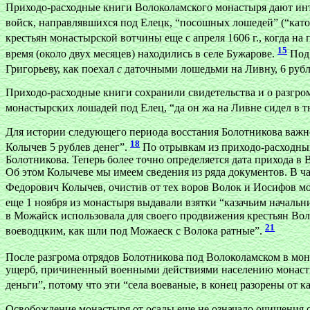
Приходо-расходные книги Волоколамского монастыря дают инте
войск, направлявшихся под Елецк, “посошных лошедей” (“като
крестьян монастырской вотчины еще с апреля 1606 г., когда на
15
время (около двух месяцев) находились в селе Бужарове.
Под 
Григорьеву, как поехал
с
даточными лошедьми на Ливну, 6 рубл
Приходо-расходные книги сохранили свидетельства и о разгро
монастырских лошадей под Елец, “да он жа на Ливне сидел в тю
Для истории следующего периода восстания Болотникова важно 
18
Колычев 5 рублев денег”.
По отрывкам из приходо-расходны
Болотникова. Теперь более точно определяется дата прихода 
Об этом Колычеве мы имеем сведения из ряда документов. В ча
Федорович Колычев, очистив от тех воров Волок и Иосифов мо
еще 1 ноября из монастыря выдавали взятки “казачьим начальн
в Можайск использовала для своего продвижения крестьян Вол
21
воеводцким, как шли под Можаеск с Волока ратные”.
После разгрома отрядов Болотникова под Волоколамском в мон
ущерб, причиненный военными действиями населению монастырск
деньги”, потому что эти “села воеваные, в конец разорены от к
Освобождение монастыря от осады еще не означало очищения о