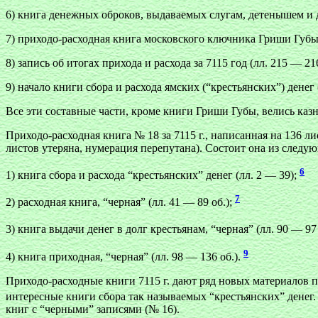
6) книга денежных оброков, выдаваемых слугам, детенышем и др
7) приходо-расходная книга московского ключника Гриши Губы (
8) запись об итогах прихода и расхода за 7115 год (лл. 215 — 21
9) начало книги сбора и расхода ямских (“крестьянских”) денег 
Все эти составные части, кроме книги Гриши Губы, велись ка
Приходо-расходная книга № 18 за 7115 г., написанная на 136 ли
листов утеряна, нумерация перепутана). Состоит она из следу
6
1) книга сбора и расхода “крестьянских” денег (лл. 2 — 39);
7
2) расходная книга, “черная” (лл. 41 — 89 об.);
3) книга выдачи денег в долг крестьянам, “черная” (лл. 90 — 97
9
4) книга приходная, “черная” (лл. 98 — 136 об.).
Приходо-расходные книги 7115 г. дают ряд новых материалов 
интересные книги сбора так называемых “крестьянских” денег.
книг с “черными” записями (№ 16).