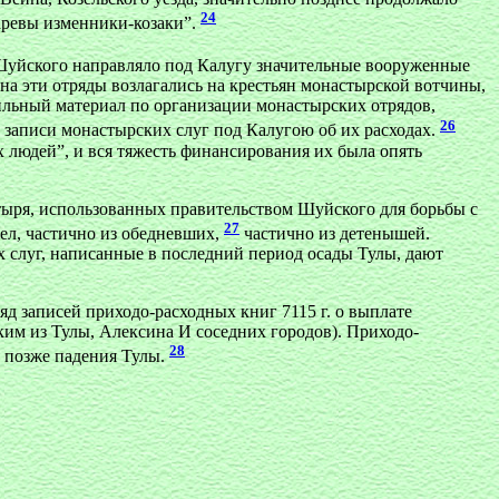
24
ударевы изменники-козаки”.
уйского направляло под Калугу значительные вооруженные
а эти отряды возлагались на крестьян монастырской вотчины,
ильный материал по организации монастырских отрядов,
26
 записи монастырских слуг под Калугою об их расходах.
 людей”, и вся тяжесть финансирования их была опять
ыря, использованных правительством Шуйского для борьбы с
27
сел, частично из обедневших,
частично из детенышей.
х слуг, написанные в последний период осады Тулы, дают
яд записей приходо-расходных книг 7115 г. о выплате
им из Тулы, Алексина И соседних городов). Приходо-
28
но позже падения Тулы.