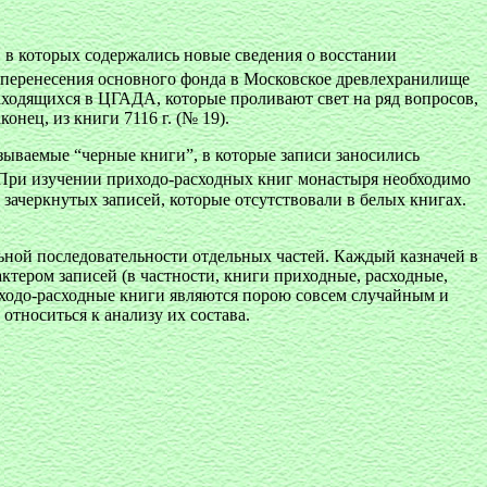
, в которых содержались новые сведения о восстании
е перенесения основного фонда в Московское древлехранилище
ходящихся в ЦГАДА, которые проливают свет на ряд вопросов,
онец, из книги 7116 г. (№ 19).
азываемые “черные книги”, в которые записи заносились
ри изучении приходо-расходных книг монастыря необходимо
 зачеркнутых записей, которые отсутствовали в белых книгах.
ьной последовательности отдельных частей. Каждый казначей в
рактером записей (в частности, книги приходные, расходные,
риходо-расходные книги являются порою совсем случайным и
относиться к анализу их состава.