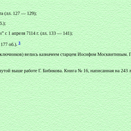
та (лл. 127 — 129);
.);
 с 1 апреля 7114 г. (лл. 133 — 141);
3
177 об.).
 ключников) велись казначеем старцем Иосифом Москвитиным. По
утой выше работе Г. Бибикова. Книга № 16, написанная на 243 ли