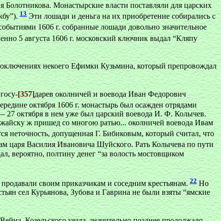
я Болотникова. Монастырские власти поставляли для царских
13
жбу”).
Эти лошади и деньга на их приобретение собирались с
событиями 1606 г. собранные лошади довольно значительное
енно 5 августа 1606 г. московский ключник выдал “Кляпу
 злоключениях некоего Ефимки Кузьмина, который препровождал
госу-
[357]
дарев околничей и воевода Иван Федорович
ередине октября 1606 г. монастырь был осажден отрядами
 27 октября в нем уже был царский воевода И. Ф. Колычев.
ожайску ж пришед со многою ратью... околничей воевода Ивам
ся неточность, допущенная Г. Бибиковым, который считал, что
кам царя Василия Ивановича Шуйского. Рать Колычева по пути
л, вероятно, полтину денег “за волость мостовщиком
22
 продавали своим приказчикам и соседним крестьянам.
Но
тьян сел Курьянова, Зубова и Гаврина не были взяты “ямские
Вейна, Козельского уезда, значительно позднее продолжало