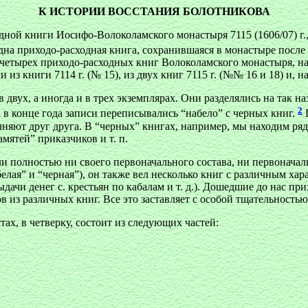
К ИСТОРИИ ВОССТАНИЯ БОЛОТНИКОВА
одной книги Иосифо-Волоколамского монастыря 7115 (1606/07) г.
дна приходо-расходная книга, сохранившаяся в монастыре посл
четырех приходо-расходных книг Волоколамского монастыря, на
з книги 7114 г. (№ 15), из двух книг 7115 г. (№№ 16 и 18) и, нак
двух, а иногда и в трех экземплярах. Они разделялись на так н
2
да в конце года записи переписывались “набело” с черных книг.
П
лняют друг друга. В “черных” книгах, например, мы находим ряд
мятей” приказчиков и т. п.
и полностью ни своего первоначального состава, ни первоначал
белая” и “черная”), он также вел несколько книг с различным ха
дачи денег с. крестьян по кабалам и т. д.). Дошедшие до нас п
 из различных книг. Все это заставляет с особой тщательностью 
тах, в четверку, состоит из следующих частей: