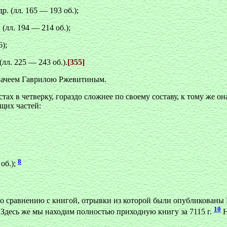
. (лл. 165 — 193 об.);
лл. 194 — 214 об.);
6);
(лл. 225 — 243 об.).
[355]
значеем Гаврилою Ржевитиным.
стах в четверку, гораздо сложнее по своему составу, к тому же о
ющих частей:
8
 об.);
по сравнению с книгой, отрывки из которой были опубликованы 
10
 Здесь же мы находим полностью приходную книгу за 7115 г.
Н