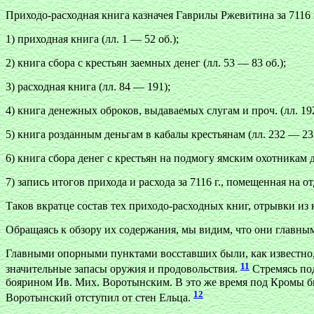
Приходо-расходная книга казначея Гаврилы Ржевитина за 7116 г.
1) приходная книга (лл. 1 — 52 об.);
2) книга сбора с крестьян заемных денег (лл. 53 — 83 об.);
3) расходная книга (лл. 84 — 191);
4) книга денежных оброков, выдаваемых слугам и проч. (лл. 192
5) книга розданным деньгам в кабалы крестьянам (лл. 232 — 233
6) книга сбора денег с крестьян на подмогу ямским охотникам д
7) запись итогов прихода и расхода за 7116 г., помещенная на от
Таков вкратце состав тех приходо-расходных книг, отрывки из
Обращаясь к обзору их содержания, мы видим, что они главны
Главными опорными пунктами восставших были, как известно, 
11
значительные запасы оружия и продовольствия.
Стремясь под
боярином Ив. Мих. Воротынским. В это же время под Кромы бы
12
Воротынский отступил от стен Ельца.