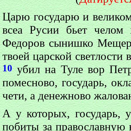
Царю государю и велико
всеа Русии бьет челом
Федоров сынишко Мещерс
твоей царской светлости в
10
убил на Туле вор Петр
помесново, государь, ок
чети, а денежново жалован
А у которых, государь, 
побиты за православную в