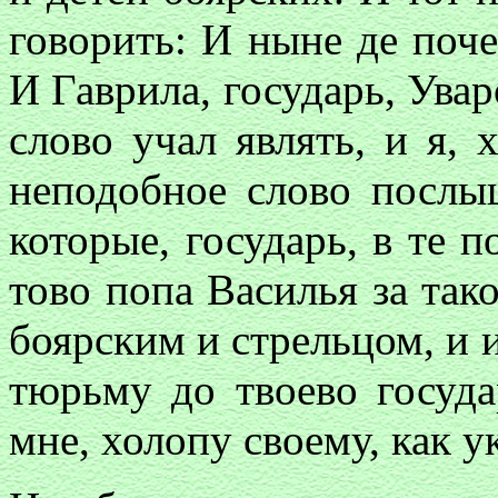
говорить: И ныне де поче
И Гаврила, государь, Увар
слово учал являть, и я, 
неподобное слово послы
которые, государь, в те п
тово попа Василья за так
боярским и стрельцом, и 
тюрьму до твоево государ
мне, холопу своему, как 