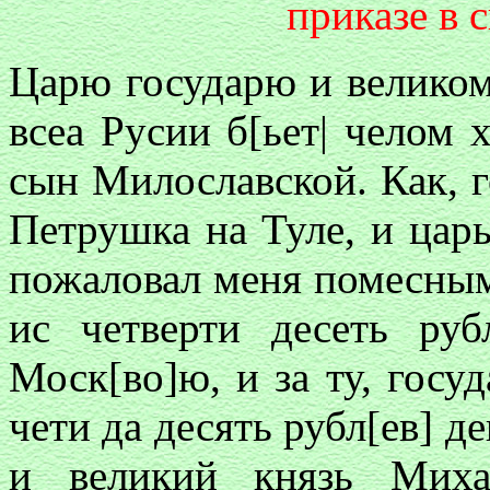
приказе в с
Царю государю и велико
всеа Русии б[ьет| челом 
сын Милославской. Как, г
Петрушка на Туле, и царь
пожаловал меня помесным 
ис четверти десеть ру
Моск[во]ю, и за ту, госу
чети да десять рубл[ев] д
и великий князь Миха