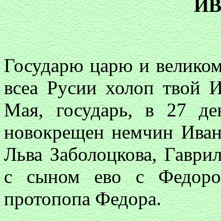
И
Государю царю и велико
всеа Русии холоп твой 
Мая, государь, в 27 де
новокрещен немчин Ива
Льва Заболоцкова, Гаври
с сыном ево с Федоро
протопопа Федора.