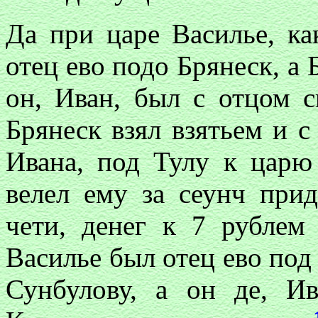
Да при царе Василье, к
отец ево подо Брянеск, а 
он, Иван, был с отцом с
Брянеск взял взятьем и с
Ивана, под Тулу к царю
велел ему за сеунч при
чети, денег к 7 рублем
Василье был отец ево по
Сунбулову, а он де, И