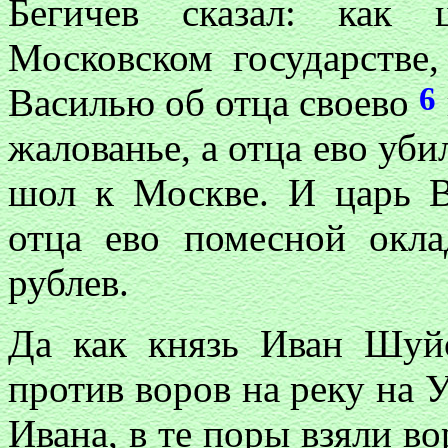
Бегичев сказал: как 
Московском государстве
6
Василью об отца своево
жалованье, а отца ево уб
шол к Москве. И царь В
отца ево помесной окла
рублев.
Да как князь Иван Шуй
против воров на реку на У
Ивана, в те поры взяли во