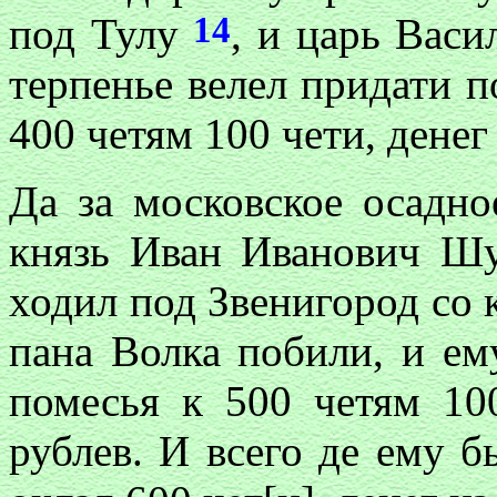
14
под Тулу
, и царь Васи
терпенье велел придати п
400 четям 100 чети, денег
Да за московское осадно
князь Иван Иванович Ш
ходил под Звенигород со
пана Волка побили, и ем
помесья к 500 четям 10
рублев. И всего де ему 