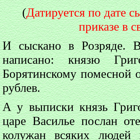
(
Датируется по дате с
приказе в с
И сыскано в Розряде. В
написано: князю Гри
Борятинскому помесной ок
рублев.
А у выписки князь Григ
царе Василье послан от
колужан всяких людей 