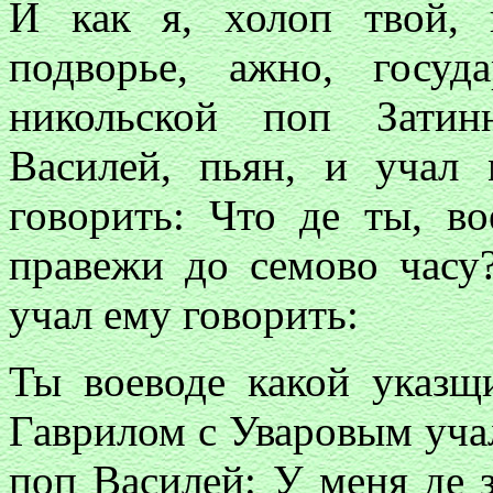
И как я, холоп твой,
подворье, ажно, госу
никольской поп Затин
Василей, пьян, и учал 
говорить: Что де ты, в
правежи до семово часу?
учал ему говорить:
Ты воеводе какой указщ
Гаврилом с Уваровым учал
поп Василей: У меня де 