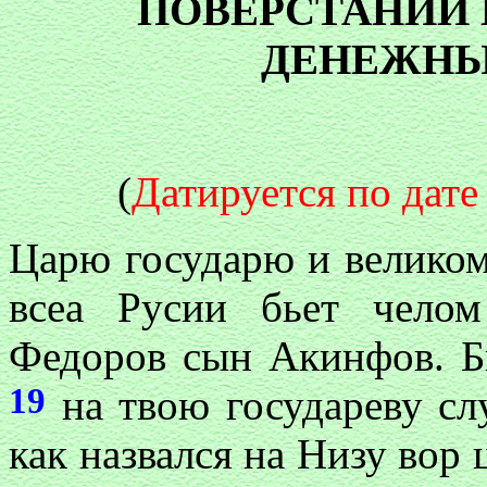
ПОВЕРСТАНИИ
ДЕНЕЖНЫ
(
Датируется по дате
Царю государю и велико
всеа Русии бьет чело
Федоров сын Акинфов. Бы
19
на твою государеву с
как назвался на Низу во