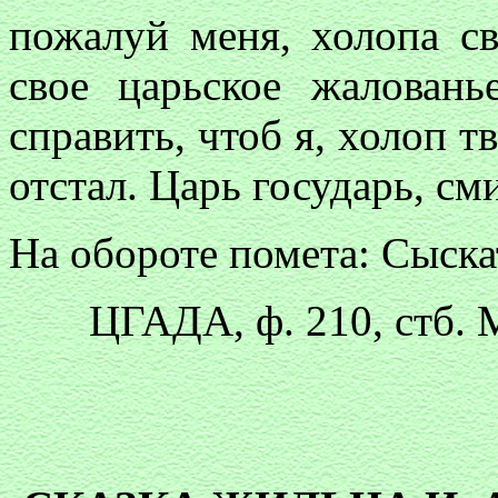
пожалуй меня, холопа св
свое царьское жалован
справить, чтоб я, холоп т
отстал. Царь государь, см
На обороте помета: Сыска
ЦГАДА, ф. 210, стб. М