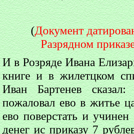
(
Документ датирован
Разрядном приказе 
И в Розряде Ивана Елизар
книге и в жилетцком сп
Иван Бартенев сказал
пожаловал ево в житье ц
ево поверстать и учинен
денег ис приказу 7 рубле