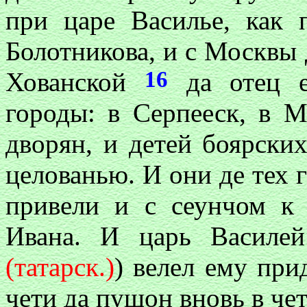
при царе Василье, как
Болотникова, и с Москвы
16
Хованской
да отец е
городы: в Серпееск, в 
дворян, и детей боярски
целованью. И они де тех 
привели и с сеунчом к
Ивана. И царь Василей
(татарск.)
) велел ему при
чети да пущон вновь в чет