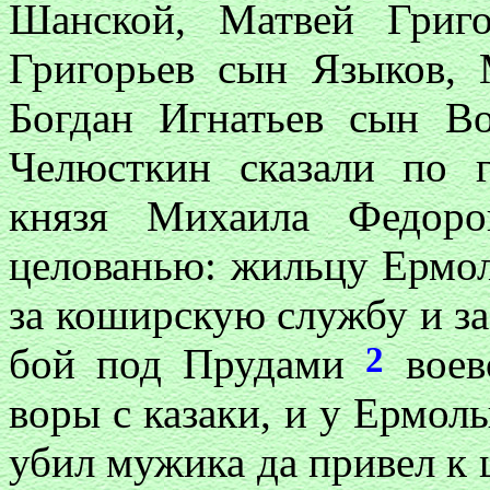
Шанской, Матвей Григ
Григорьев сын Языков, 
Богдан Игнатьев сын В
Челюсткин сказали по г
князя Михаила Федоро
целованью: жильцу Ермо
за коширскую службу и з
2
бой под Прудами
воев
воры с казаки, и у Ермол
убил мужика да привел к