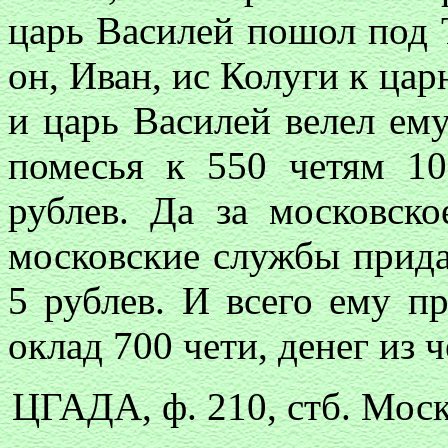
царь Василей пошол под
он, Иван, ис Колуги к ца
и царь Василей велел ему
помесья к 550 четям 10
рублев. Да за московск
московские службы прида
5 рублев. И всего ему п
оклад 700 чети, денег из ч
ЦГАДА, ф. 210, стб. Моск