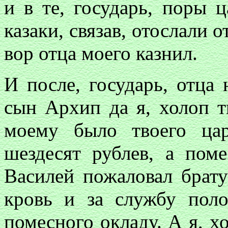
и в те, государь, поры 
казаки, связав, отослали о
вор отца моего казнил.
И после, государь, отца 
сын Архип да я, холоп т
моему было твоего цар
шездесят рублев, а поме
Василей пожаловал брат
кровь и за службу пол
помесного окладу. А я, х