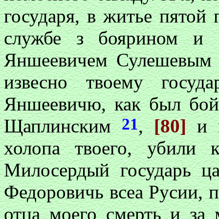
государя, в житье пятой 
службе з боярином и 
Яншеевичем Сулешевым 
извесно твоему госуд
Яншеевичю, как был бой
21
Щаплинским
,
[80]
и в
холопа твоего, убили 
Милосердый государь ц
Федоровичь всеа Русии, п
отца моего смерть и за