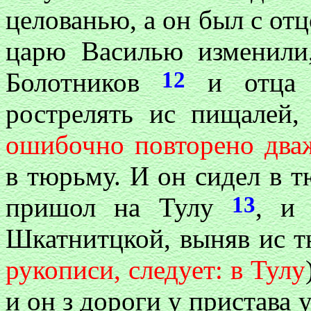
целованью, а он был с отц
царю Василью изменили
12
Болотников
и отца е
рострелять ис пищалей, 
ошибочно повторено дв
в тюрьму. И он сидел в т
13
пришол на Тулу
, и 
Шкатнитцкой, выняв ис т
рукописи, следует: в Тулу
и он з дороги у пристава