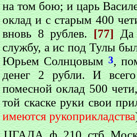
на том бою; и царь Васил
оклад и с старым 400 чети
вновь 8 рублев.
[77]
Да 
службу, а ис под Тулы бы
3
Юрьем Солнцовым
, по
денег 2 рубли. И всег
помесной оклад 500 чети,
той скаске руки свои при
имеются рукоприкладства
ЦГАДА, ф. 210, стб. Моск