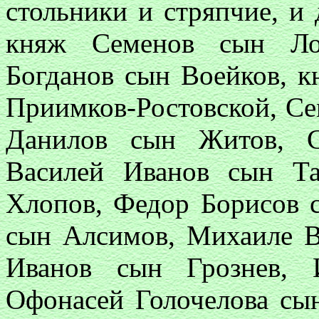
стольники и стряпчие, и
княж Семенов сын Лоб
Богданов сын Воейков, 
Приимков-Ростовской, Се
Данилов сын Житов, С
Василей Иванов сын Та
Хлопов, Федор Борисов 
сын Алсимов, Михаиле В
Иванов сын Грознев, 
Офонасей Голочелова сы