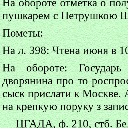
На обороте отметка о пол
пушкарем с Петрушкою 
Пометы:
На л. 398: Чтена июня в 10
На обороте: Государь
дворянина про то роспрос
сыск прислати к Москве. 
на крепкую поруку з запи
ЦГАДА, ф. 210, стб. Бел