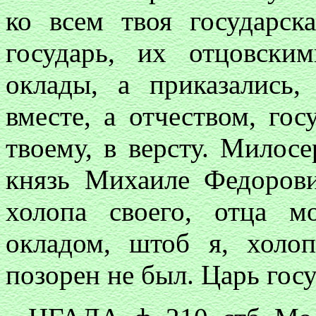
ко всем твоя государс
государь, их отцовск
оклады, а приказались
вместе, а отчеством, го
твоему, в версту. Милос
князь Михаиле Федорови
холопа своего, отца 
окладом, штоб я, холо
позорен не был. Царь гос