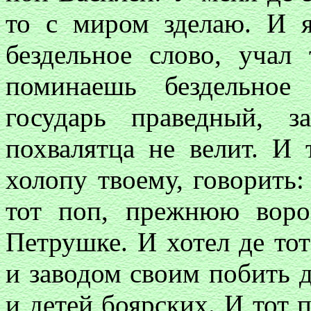
то с миром зделаю. И я
бездельное слово, учал
поминаешь бездельное
государь праведный, 
похвалятца не велит. И 
холопу твоему, говорить:
тот поп, прежнюю воро
Петрушке. И хотел де то
и заводом своим побить 
и детей боярских. И тот 