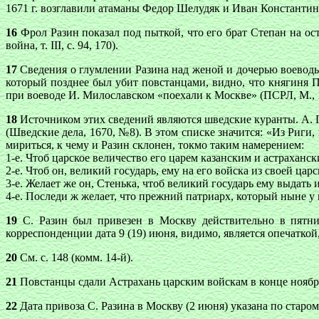
1671 г. возглавили атаманы Федор Шелудяк и Иван Константино
16
Фрол Разин показал под пыткой, что его брат Степан на ос
война, т. III, с. 94, 170).
17
Сведения о глумлении Разина над женой и дочерью воеводы
который позднее был убит повстанцами, видно, что княгиня 
при воеводе И. Милославском «поехали к Москве» (ПСРЛ, М., 196
18
Источником этих сведений являются шведские куранты. А. 
(Шведские дела, 1670, №8). В этом списке значится: «Из Риги,
мириться, к чему и Разин склонен, токмо таким намерением:
1-е. Чтоб царское величество его царем казанским и астраханс
2-е. Чтоб он, великий государь, ему на его войска из своей царс
3-е. Желает же он, Стенька, чтоб великий государь ему выдать
4-е. Последи ж желает, что прежний патриарх, который ныне у 
19
С. Разин был привезен в Москву действительно в пятниц
корреспонденции дата 9 (19) июня, видимо, является опечаткой,
20
См. с. 148 (комм. 14-й).
21
Повстанцы сдали Астрахань царским войскам в конце ноября
22
Дата привоза С. Разина в Москву (2 июня) указана по старом