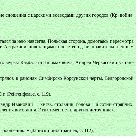
ие сношения с царскими воеводами других городов (Кр. война,
ался за нею навсегда. Польская сторона, домогаясь пересмотра
те Астрахани повстанцами после ее сдачи правительственным
ого мурзы Камбулата Пшимаховича. Андрей Черкасский в стане
трядов в районах Симбирско-Корсунской черты, Белгородской
. (Рейтенфельс, с. 119).
ндр Иванович — князь, стольник, голова 1-й сотни стряпчих;
ения восстания. Этих имен нет в других источниках.
общения...» (Записки иностранцев, с. 112).