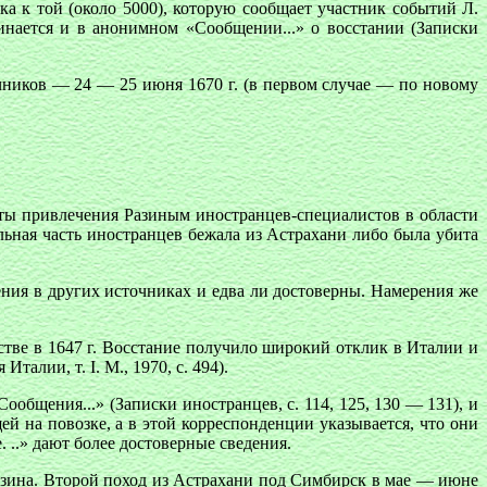
ка к той (около 5000), которую сообщает участник событий Л.
инается и в анонимном «Сообщении...» о восстании (Записки
чников — 24 — 25 июня 1670 г. (в первом случае — по новому
ты привлечения Разиным иностранцев-специалистов в области
льная часть иностранцев бежала из Астрахани либо была убита
ния в других источниках и едва ли достоверны. Намерения же
тве в 1647 г. Восстание получило широкий отклик в Италии и
алии, т. I. M., 1970, с. 494).
общения...» (Записки иностранцев, с. 114, 125, 130 — 131), и
ей на повозке, а в этой корреспонденции указывается, что они
..» дают более достоверные сведения.
Разина. Второй поход из Астрахани под Симбирск в мае — июне