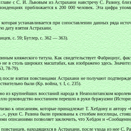
 главе с С. И. Львовым из Астрахани навстречу С. Разину, близ
еспонденциях приближается к 200 000 человек. Эта цифра упом
, которая устанавливается при сопоставлении данных ряда исто
ю дату взятия Астрахани.
ев, с. 59; Бутлер, с. 362 — 363).
иным княжеского титула. Как свидетельствует Фабрициус, фак
 не в столь широких масштабах, как изображено здесь. Значите
3, 78-79).
д после взятия повстанцами Астрахани не получают подтвержде
вительно были (Кр. война, т. I, с. 235).
о из крупнейших восстаний народа в Неаполитанском королевс
лло руководство восстанием перешло в руки буржуазии (История Ит
изко к описаниям, которые принадлежат Т. Хебдону и автору «Со
..», руки С. Разина были прикованы к столбам виселицы, стоящ
ими описаниями позволяет заключить, что Хебдон и «Сообщение. 
 повстанцев, находящихся в Астрахани, после ухода из нее С. 