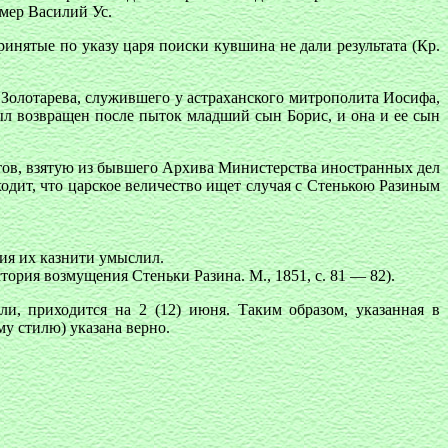
умер Василий Ус.
инятые по указу царя поиски кувшина не дали результата (Кр.
Золотарева, служившего у астраханского митрополита Иосифа,
ыл возвращен после пыток младший сын Борис, и она и ее сын
тов, взятую из бывшего Архива Министерства иностранных дел
иходит, что царское величество ищет случая с Стенькою Разиным
ния их казнити умыслил.
тория возмущения Стеньки Разина. М., 1851, с. 81 — 82).
ли, приходится на 2 (12) июня. Таким образом, указанная в
му стилю) указана верно.