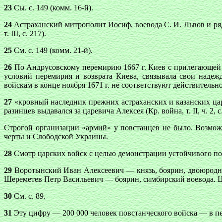
23
Сы. с. 149 (комм. 16-й).
24
Астраханский митрополит Иосиф, воевода С. И. Львов и ряд
т. III, с. 217).
25
См. с. 149 (комм. 21-й).
26
По Андрусовскому перемирию 1667 г. Киев с прилегающей тер
условий перемирия и возврата Киева, связывала свои надеж
войскам в конце ноября 1671 г. не соответствуют действительн
27
«кровный наследник прежних астраханских и казанских цар
разинцев выдавался за царевича Алексея (Кр. война, т. II, ч. 2, с. 1
Строгой организации «армий» у повстанцев не было. Возмож
черты и Слободской Украины.
28
Смотр царских войск с целью демонстрации устойчивого поло
29
Воротынский Иван Алексеевич — князь, боярин, двоюродны
Шереметев Петр Васильевич — боярин, симбирский воевода. Ц
30
См. с. 89.
31
Эту цифру — 200 000 человек повстанческого войска — в пер