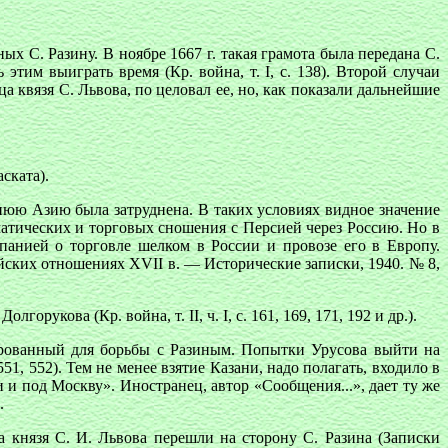
 С. Разину. В ноябре 1667 г. такая грамота была передана С.
этим выиграть время (Кр. война, т. I, с. 138). Второй случаи
а квязя С. Львова, по целовал ее, но, как показали дальнейшие
ската).
юю Азию была затруднена. В таких условиях видное значение
матических и торговых сношения с Персией через Россию. Но в
панией о торговле шелком в России и провозе его в Европу.
йских отношениях XVII в. — Исторические записки, 1940. № 8,
кова (Кр. война, т. II, ч. I, с. 161, 169, 171, 192 и др.).
мированный для борьбы с Разиным. Попытки Урусова выйти на
551, 552). Тем не менее взятие Казани, надо полагать, входило в
 и под Москву». Иностранец, автор «Сообщения...», дает ту же
.
князя С. И. Львова перешли на сторону С. Разина (Записки