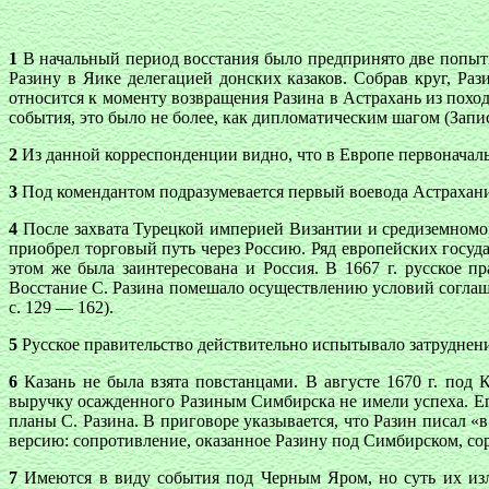
1
В начальный период восстания было предпринято две попытки
Разину в Яике делегацией донских казаков. Собрав круг, Рази
относится к моменту возвращения Разина в Астрахань из похода
события, это было не более, как дипломатическим шагом (Записки
2
Из данной корреспонденции видно, что в Европе первоначаль
3
Под комендантом подразумевается первый воевода Астрахани 
4
После захвата Турецкой империей Византии и средиземномо
приобрел торговый путь через Россию. Ряд европейских госуд
этом же была заинтересована и Россия. В 1667 г. русское 
Восстание С. Разина помешало осуществлению условий соглаше
с. 129 — 162).
5
Русское правительство действительно испытывало затруднения в
6
Казань не была взята повстанцами. В августе 1670 г. под
выручку осажденного Разиным Симбирска не имели успеха. Его пол
планы С. Разина. В приговоре указывается, что Разин писал «
версию: сопротивление, оказанное Разину под Симбирском, сорв
7
Имеются в виду события под Черным Яром, но суть их изл