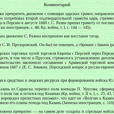
Комментарий
 прекратить движение с помощью царских грамот, направленных
н потребовал второй подтвердительной грамоты царя, стремясь 
 в Персию в августе 1669 г. С. Разин принял грамоту от посланц
 иностранцев, с. 48; Кр. война, т. I, с. 144 — 145).
но движение С. Разина восприняли как восстание татар.
С. И. Прозоровский. Он был не повешен, а сброшен с башни (ра
рских торговых путей торговля Европы с Персией через Передн
арств, в том числе и Пруссия, стремился к установлению дипло
правительство заключило соглашение с Армянской торговой ком
ния 1667 г. (Е. С. Зевакин. Персидский вопрос в русско-европе
 средствах и людских ресурсах при формировании войска Ю. Долгору
 Казань из Саранска перешел полк воеводы П. Урусова, сфор
к так и остался под Казанью (Кр. война, т. II ч. I, с. 25, 43, 
в воровских прелестных письмах», что идет он «Волгою к Казани
ало его планы похода под Казань (Записки иностранцев, с. 110)
ожена превратно — на самом деле солдаты и стрельцы войска 