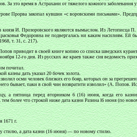
в. За это время в Астрахани от тяжелого кожного заболевания 
трове Прорва закопал кувшин «с воровскими письмами». Предпр
 князя И. Прозоровского являются вымыслом. Из Летописца П. 
Прасковья Федоровна не подвергалась ни каким насилиям. Ей б
8, т. 31, с. 217).
Попов приводит в своей книге копию со списка шведских куран
 ноября 12-го дня. Из русских же краев также сия ведомость пр
ким почитал.
кой казны дать указал 20 бочек золота.
 изволил осми человек близких его бояр, которых он за прегреше
него бывает, паки в свой чин возвратити изволил» (А. Попов. Ис
у, а пятница перед вторником 6 (16) июня, когда его казни
 тем более что строкой ниже дата казни Разина l6 июня (по ново
 1671 г.
у стилю, а дата казни (16 июня) — по новому стилю.