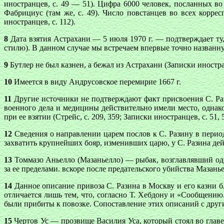
иностранцев, с. 49 — 51). Цифра 6000 человек, посланных во
Фабрициус (там же, с. 49). Число повстанцев во всех корр
иностранцев, с. 112).
8
Дата взятия Астрахани — 5 июля 1970 г. — подтверждает ту
стилю). В данном случае мы встречаем впервые точно названну
9
Бутлер не был казнен, а бежал из Астрахани (Записки иностранц
10
Имеется в виду Андрусовское перемирие 1667 г.
11
Другие источники не подтверждают факт присвоения С. Раз
военного дела и медицины действительно имели место, однако
при ее взятии (Стрейс, с. 209, 359; Записки иностранцев, с. 51, 5
12
Сведения о направлении царем послов к С. Разину в перио
захватить крупнейших бояр, изменивших царю, у С. Разина дейст
13
Томмазо Аньелло (Мазаньелло) — рыбак, возглавлявший одн
за ее пределами. вскоре после предательского убийства Мазанье
14
Данное описание привоза С. Разина в Москву и его казни бл
отличается лишь тем, что, согласно Т. Хебдону и «Сообщению.
были прибиты к повозке. Сопоставление этих описаний с друг
15
Чертов Ус — прозвище Василия Уса, который стоял во главе