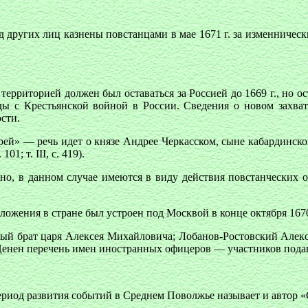
 других лиц казнены повстанцами в мае 1671 г. за изменническ
риторией должен был оставаться за Россией до 1669 г., но ост
ды с Крестьянской войной в России. Сведения о новом захва
ости.
ей» — речь идет о князе Андрее Черкасском, сыне кабардинск
01; т. III, с. 419).
но, в данном случае имеются в виду действия повстанческих о
жения в стране был устроен под Москвой в конце октября 1670 г
й брат царя Алексея Михайловича; Лобанов-Ростовский Алекса
енен перечень имен иностранных офицеров — участников подавл
иод развития событий в Среднем Поволжье называет и автор «Со