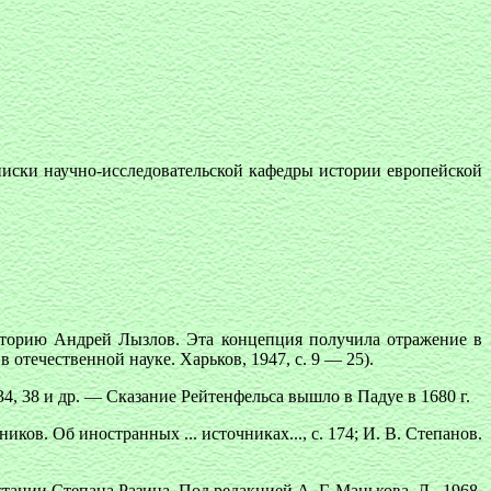
иски научно-исследовательской кафедры истории европейской
сторию Андрей Лызлов. Эта концепция получила отражение в
 отечественной науке. Харьков, 1947, с. 9 — 25).
34, 38 и др. — Сказание Рейтенфельса вышло в Падуе в 1680 г.
ков. Об иностранных ... источниках..., с. 174; И. В. Степанов.
осстании Степана Разина. Под редакцией А. Г. Манькова. Л., 1968,