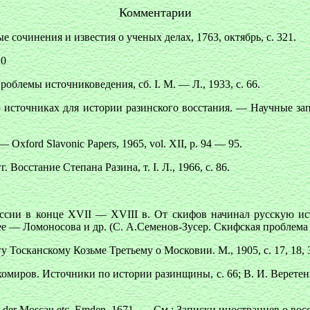
Комментарии
очинения и известия о ученых делах, 1763, октябрь, с. 321.
20
блемы источниковедения, сб. I. M. — Л., 1933, с. 66.
источниках для истории разинского восстания. — Научные зап
 Oxford Slavonic Papers, 1965, vol. XII, p. 94 — 95.
Восстание Степана Разина, т. I. Л., 1966, с. 86.
ссии в конце XVII — XVIII в. От скифов начинал русскую и
ее — Ломоносова и др. (С. А.Семенов-Зусер. Скифская проблема в
 Тосканскому Козьме Третьему о Московии. М., 1905, с. 17, 18, 
омиров. Источники по истории разинщины, с. 66; В. И. Веретенни
n in der Moscau etc. Emden, 1671. — См.: Записки иностранцев о в