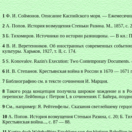
1
Ф. И. Соймонов. Описание Каспийского моря. — Ежемесячные с
2
А. Попов. История возмущения Стеньки Разина. М., 1857, с. 
3
Б. Тихомиров. Источники по истории разинщины. — В кн.: Про
4
В. И. Веретенников. Об иностранных современных событию 
культуры. Харьков, 1927, т. II, с. 174.
5
S. Konоvalоv. Razin's Execution: Two Contemporary Documents. —
6
И. В. Степанов. Крестьянская война в России в 1670 — 1671 гг. 
7
Библиографию см. в тексте сочинения И. Марция.
8
Такого рода концепция получила широкое хождение и в Ро
переписке Лейбница с Петром I, в сочинениях Г. Байера, поздн
9
См., например: Я. Рейтенфельс. Сказания светлейшему герцогу
10
А. Попов. История возмущения Стеньки Разина, с. 20; Б. Тих
Крестьянская война..., с. 87 — 88.
11
Kurtze doch Wahrhafftige Erzahlung von der blutigen Rebellio