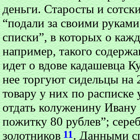
деньги. Старосты и сотск
“подали за своими рукам
списки”, в которых о кажд
например, такого содержа
идет о вдове кадашевца 
нее торгуют сидельцы на 2
товару у них по расписке 
отдать колуженину Ивану 
пожитку 80 рублев”; сере
11
золотников
. Данными с