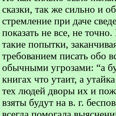
сказки, так же сильно и 
стремление при даче свед
показать не все, не точн
такие попытки, заканчив
требованием писать обо вс
обычными угрозами: “а буд
книгах что утаит, а утайка
тех людей дворы их и по
взяты будут на в. г. беспо
всегда помогала выяснен