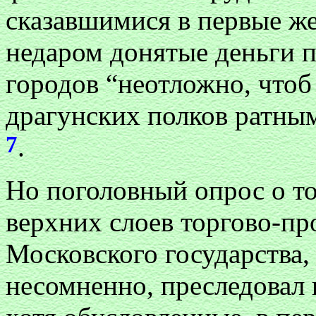
сказавшимися в первые ж
недаром донятые деньги п
городов “неотложно, чтоб 
драгунских полков ратным
7
.
Но поголовный опрос о то
верхних слоев торгово-п
Московского государства,
несомненно, преследовал и