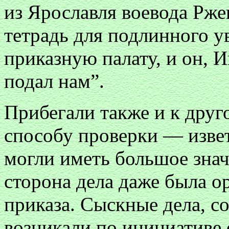
из Ярославля воевода Рж
тетрадь для подлинного у
приказную палату, и он, И
подал нам”.
Прибегали также и к друг
способу проверки — извет
могли иметь большое значе
сторона дела даже была о
приказа. Сыскные дела, с
возникали по инициативе