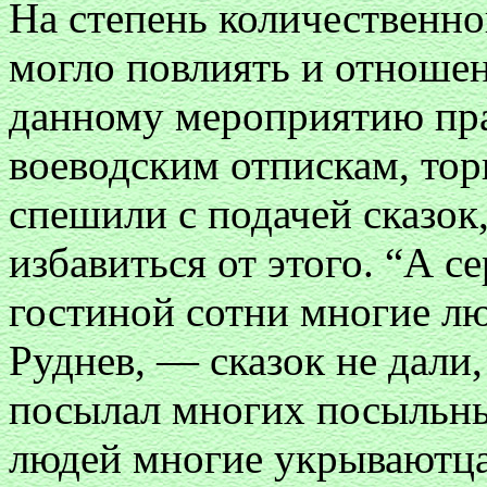
На степень количественно
могло повлиять и отноше
данному мероприятию пра
воеводским отпискам, тор
спешили с подачей сказок
избавиться от этого. “А с
гостиной сотни многие лю
Руднев, — сказок не дали, 
посылал многих посыльны
людей многие укрываютца 