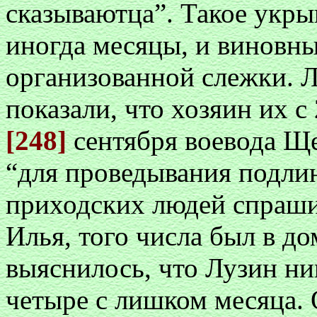
сказываютца”. Такое укры
иногда месяцы, и виновны
организованной слежки. 
показали, что хозяин их с
[248]
сентября воевода Ще
“для проведывания подли
приходских людей спрашив
Илья, того числа был в до
выяснилось, что Лузин ник
четыре с лишком месяца.