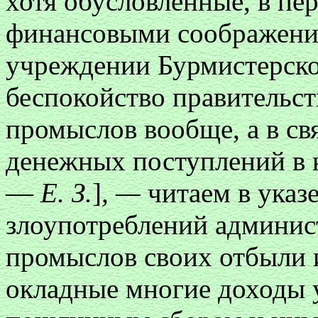
хотя обусловленные, в пе
финансовыми соображения
учреждении Бурмистерской
беспокойство правительст
промыслов вообще, а в с
денежных поступлений в к
—
Е. З.
]
, —
читаем в указ
злоупотреблений админи
промыслов своих отбыли и о
окладные многие доходы у