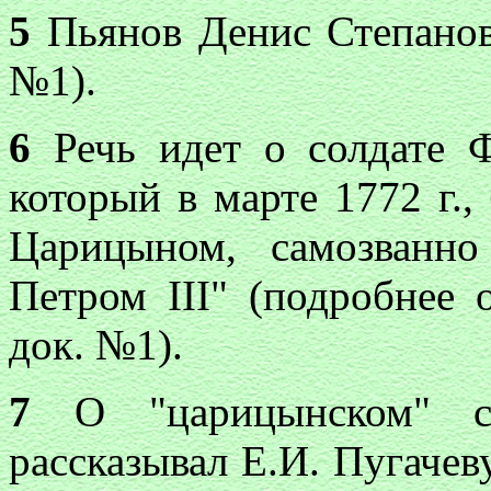
5
Пьянов Денис Степанови
№1).
6
Речь идет о солдате Ф
который в марте 1772 г.,
Царицыном, самозванно
Петром III" (подробнее 
док. №1).
7
О "царицынском" са
рассказывал Е.И. Пугачеву