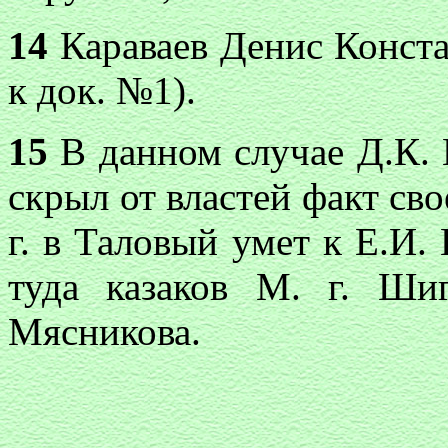
14
Караваев Денис Конста
к док. №1).
15
В данном случае Д.К. К
скрыл от властей факт сво
г. в Таловый умет к Е.И.
туда казаков М. г. Шиг
Мясникова.