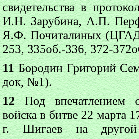
свидетельства в протоко
И.Н. Зарубина, А.П. Перф
Я.Ф. Почиталиных (ЦГАДА
253, 335об.-336, 372-372об
11
Бородин Григорий Семе
док, №1).
12
Под впечатлением от
войска в битве 22 марта 1
г. Шигаев на другой