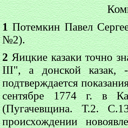
Ком
1
Потемкин Павел Сергеев
№2).
2
Яицкие казаки точно зна
III", а донской казак, 
подтверждается показания
сентябре 1774 г. в Ка
(Пугачевщина. Т.2. С.
происхождении новоявл