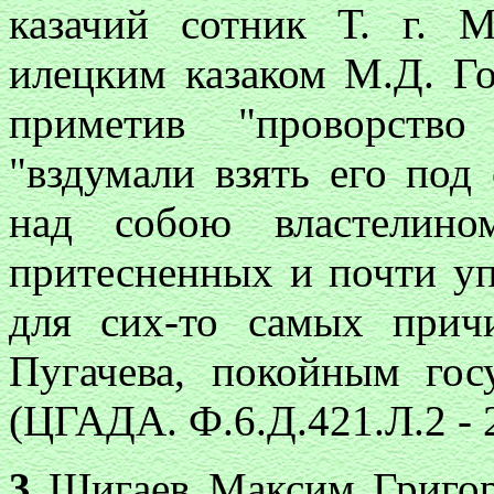
казачий сотник Т. г. М
илецким казаком М.Д. Го
приметив
"проворство
"вздумали взять его под
над собою властелино
притесненных и почти уп
для сих-то самых прич
Пугачева, покойным го
(ЦГАДА. Ф.6.Д.421.Л.2 - 2
3
Шигаев Максим Григорь