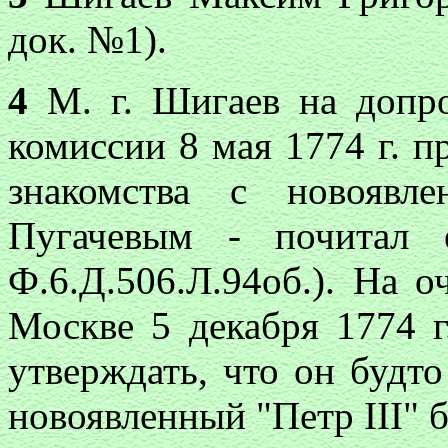
док. №1).
4
М. г. Шигаев на допро
комиссии 8 мая 1774 г. п
знакомства с новоявл
Пугачевым - почитал 
Ф.6.Д.506.Л.94об.). На 
Москве 5 декабря 1774 г
утверждать, что он будто
новоявленный "Петр III" б