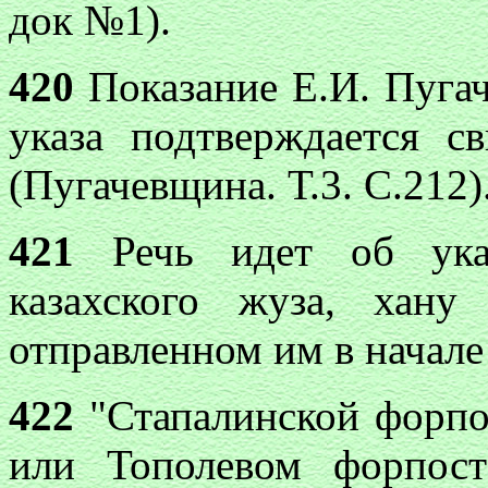
док №1).
420
Показание Е.И. Пугач
указа подтверждается с
(Пугачевщина. Т.3. С.212)
421
Речь идет об ука
казахского жуза, хан
отправленном им в начале 
422
"Стапалинской форпос
или Тополевом форпост