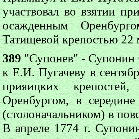
участвовал во взятии пр
осажденным Оренбург
Татищевой крепостью 22 м
389
"Супонев" - Супонин 
к Е.И. Пугачеву в сентябр
прияицких крепостей
Оренбургом, в середине
(столоначальником) в по
В апреле 1774 г. Супони