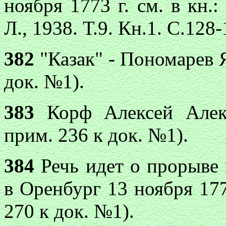
ноября 1773 г. см. в кн.
Л., 1938. Т.9. Кн.1. С.128-
382
"Казак" - Пономарев Я
док. №1).
383
Корф Алексей Алекс
прим. 236 к док. №1).
384
Речь идет о прорыве 
в Оренбург 13 ноября 1773
270 к док. №1).