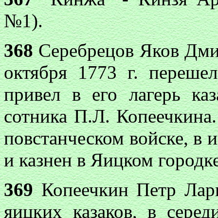
№1).
368
Серебрецов Яков Дмит
октября 1773 г. переше
привел в его лагерь ка
сотника П.Л. Копеечкина
повстанческом войске, в и
и казнен в Яицком городке
369
Копеечкин Петр Лари
яицких казаков, в серед