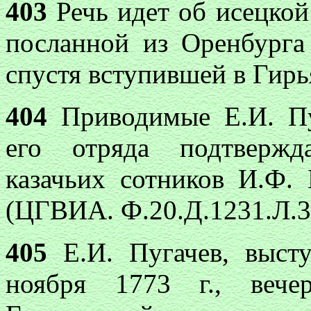
403
Речь идет об исецкой 
посланной из Оренбурга
спустя вступившей в Гирь
404
Приводимые Е.И. Пу
его отряда подтвержд
казачьих сотников И.Ф.
(ЦГВИА. Ф.20.Д.1231.Л.37
405
Е.И. Пугачев, выст
ноября 1773 г., вече