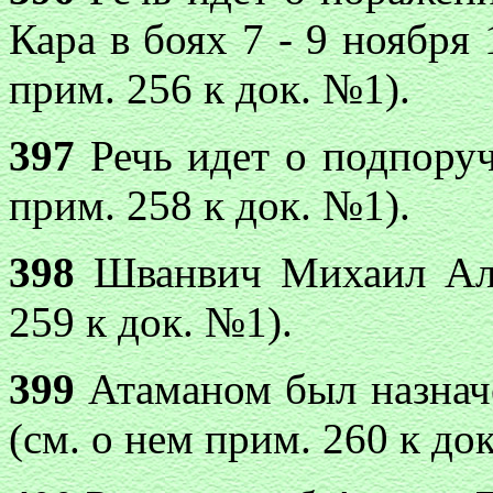
Кара в боях 7 - 9 ноября 
прим. 256 к док. №1).
397
Речь идет о подпоруч
прим. 258 к док. №1).
398
Шванвич Михаил Але
259 к док. №1).
399
Атаманом был назнач
(см. о нем прим. 260 к до