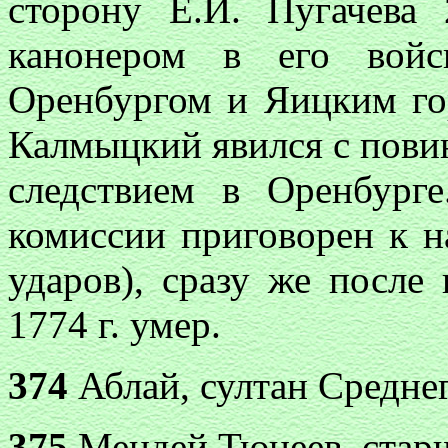
сторону Е.И. Пугачева 
канонером в его войс
Оренбургом и Яицким гор
Калмыцкий явился с повин
следствием в Оренбург
комиссии приговорен к 
ударов), сразу же после
1774 г. умер.
374
Аблай, султан Среднег
375
Мендей Тюнеев, стар