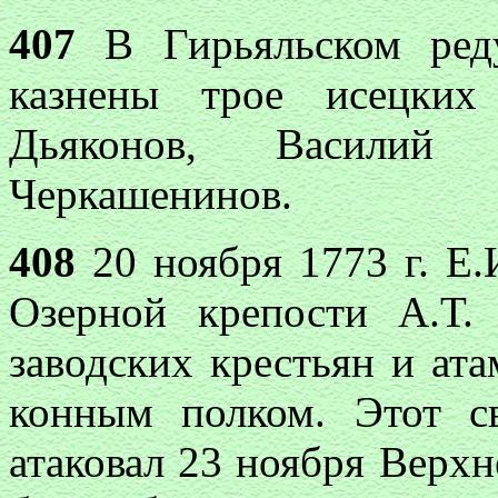
407
В Гирьяльском реду
казнены трое исецких
Дьяконов, Василий
Черкашенинов.
408
20 ноября 1773 г. Е.
Озерной крепости А.Т.
заводских крестьян и ат
конным полком. Этот с
атаковал 23 ноября Верх