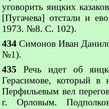
уговорить яицких казаков
[Пугачева] отстали и ев
1973. №8. С. 102).
434
Симонов Иван Данилов
№1).
435
Речь идет об яицко
Герасимове, который в 
Перфильевым вел перегов
г. Орловым. Подполко