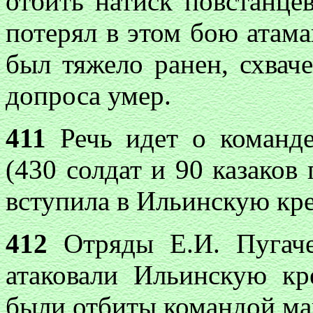
отбить натиск повстанцев
потерял в этом бою атам
был тяжело ранен, схвач
допроса умер.
411
Речь идет о команде
(430 солдат и 90 казаков
вступила в Ильинскую кре
412
Отряды Е.И. Пугаче
атаковали Ильинскую кр
были отбиты командой май