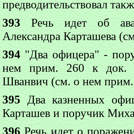
предводительствовал такж
393
Речь идет об аван
Александра Карташева (см
394
"Два офицера" - пор
нем прим. 260 к док.
Шванвич (см. о нем прим.
395
Два казненных офиц
Карташев и поручик Миха
396
Речь идет о поражени