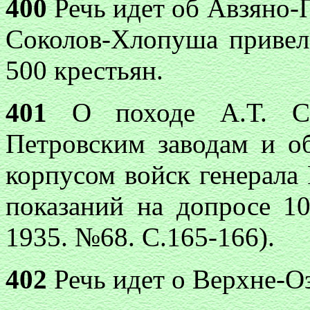
400
Речь идет об Авзяно-П
Соколов-Хлопуша привел
500 крестьян.
401
О походе А.Т. Со
Петровским заводам и об
корпусом войск генерала 
показаний на допросе 10
1935. №68. С.165-166).
402
Речь идет о Верхне-О