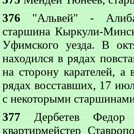
376
"Альвей" - Алиба
старшина Кыркули-Минск
Уфимского уезда. В окт
находился в рядах повста
на сторону карателей, а 
рядах восставших, 17 июл
с некоторыми старшинами
377
Дербетев Федор 
квартирмейстер Ставропо