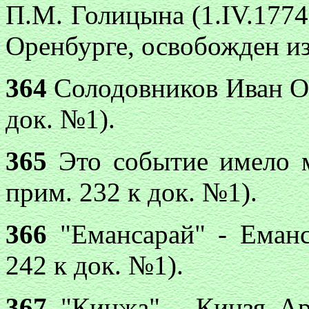
П.М. Голицына (1.IV.1774
Оренбурге, освобожден из
364
Солодовников Иван Ос
док. №1).
365
Это событие имело м
прим. 232 к док. №1).
366
"Емансарай" - Еманс
242 к док. №1).
367
"Кинжа" - Кинзя Арс