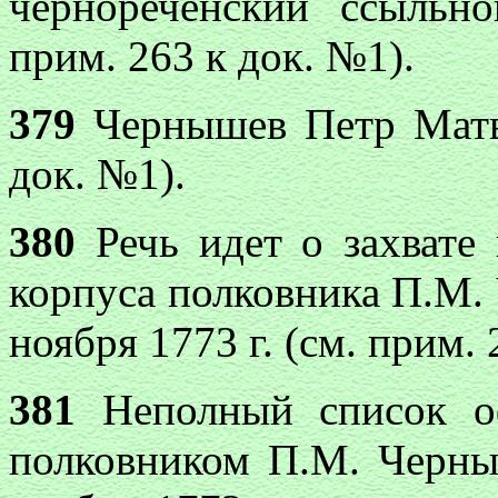
чернореченский ссыльн
прим. 263 к док. №1).
379
Чернышев Петр Матве
док. №1).
380
Речь идет о захвате 
корпуса полковника П.М.
ноября 1773 г. (см. прим. 
381
Неполный список оф
полковником П.М. Черны