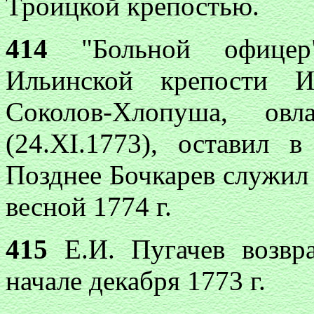
Троицкой крепостью.
414
"Больной офицер
Ильинской крепости И
Соколов-Хлопуша, овл
(24.XI.1773), оставил 
Позднее Бочкарев служил 
весной 1774 г.
415
Е.И. Пугачев возвр
начале декабря 1773 г.