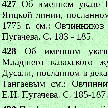
427
Об именном указе Е
Яицкой линии, посланном
1773 г. см.: Овчинников
Пугачева. С. 183 - 185.
428
Об именном указе 
Младшего казахского ж
Дусали, посланном в дека
Тангаевым см.: Овчинн
Е.И. Пугачева. С. 185-187