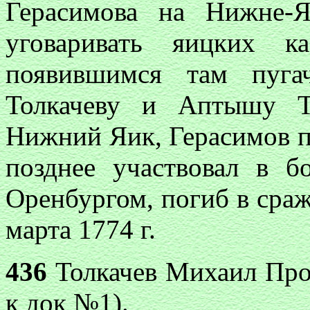
Герасимова на Нижне-
уговаривать яицких к
появившимся там пуга
Толкачеву и Аптышу Т
Нижний Яик, Герасимов п
позднее участвовал в 
Оренбургом, погиб в сра
марта 1774 г.
436
Толкачев Михаил Прок
к док №1).