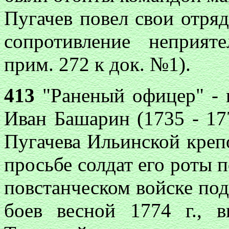
Пугачев повел свои отря
сопротивление неприят
прим. 272 к док. №1).
413
"Раненый офицер" - к
Иван Башарин (1735 - 17
Пугачева Ильинской креп
просьбе солдат его роты 
повстанческом войске под
боев весной 1774 г., 