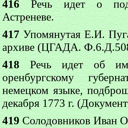
416
Речь идет о подп
Астреневе.
417
Упомянутая Е.И. Пуга
архиве (ЦГАДА. Ф.6.Д.508
418
Речь идет об име
оренбургскому губерн
немецком языке, подбро
декабря 1773 г. (Документ
419
Солодовников Иван Ос