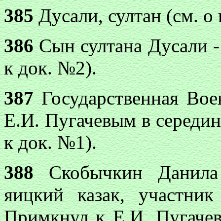
385
Дусали, султан (см. о
386
Сын султана Дусали - 
к док. №2).
387
Государственная Вое
Е.И. Пугачевым в середине
к док. №1).
388
Скобычкин Данила 
яицкий казак, участник
Примкнул к Е.И. Пугачеву