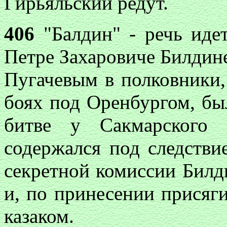
Гирьяльский редут.
406
"Балдин" - речь идет
Петре Захаровиче Билдине
Пугачевым в полковники,
боях под Оренбургом, был
битве у Сакмарского 
содержался под следстви
секретной комиссии Билд
и, по принесении присяг
казаком.