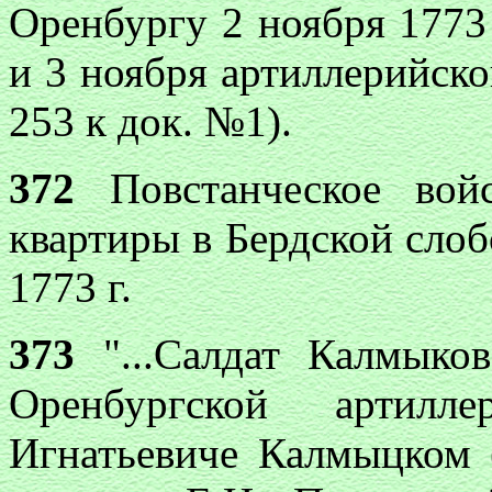
Оренбургу 2 ноября 1773 
и 3 ноября артиллерийско
253 к док. №1).
372
Повстанческое войс
квартиры в Бердской слоб
1773 г.
373
"...Салдат Калмыко
Оренбургской артилл
Игнатьевиче Калмыцком 