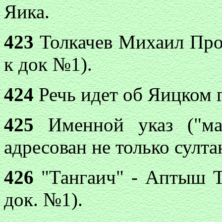
Яика.
423
Толкачев Михаил Прок
к док №1).
424
Речь идет об Яицком 
425
Именной указ ("ман
адресован не только султа
426
"Тангаич" - Аптыш Та
док. №1).