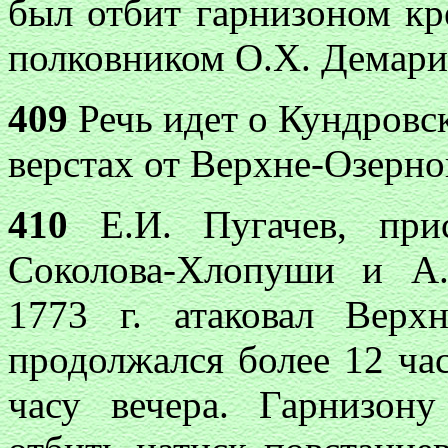
был отбит гарнизоном кр
полковником О.X. Демари
409
Речь идет о Кундровск
верстах от Верхне-Озерно
410
Е.И. Пугачев, прис
Соколова-Хлопуши и А
1773 г. атаковал Верх
продолжался более 12 час
часу вечера. Гарнизон