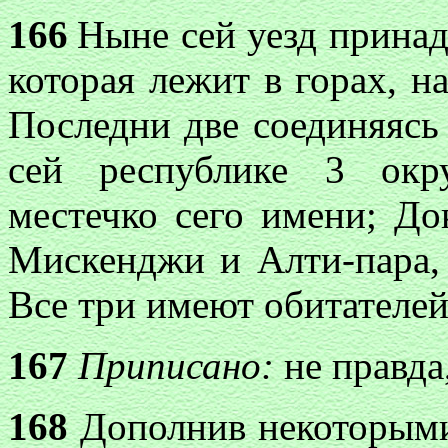
166
Ныне сей уезд принад
которая лежит в горах, н
Последни две соединяясь 
сей республике 3 окру
местечко сего имени; Док
Мискенджи и Алти-пара, 
Все три имеют обитателей
167
Приписано:
не правда
168
Дополнив некоторыми