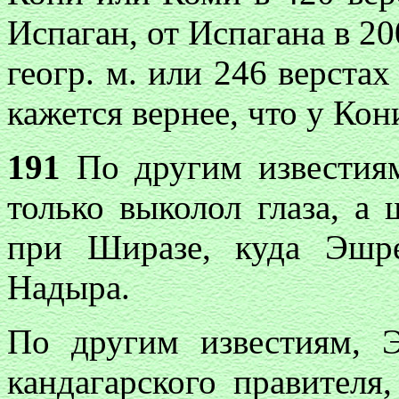
Испаган, от Испагана в 20
геогр. м. или 246 верстах
кажется вернее, что у Ко
191
По другим известия
только выколол глаза, а
при Ширазе, куда Эшр
Надыра.
По другим известиям, 
кандагарского правителя