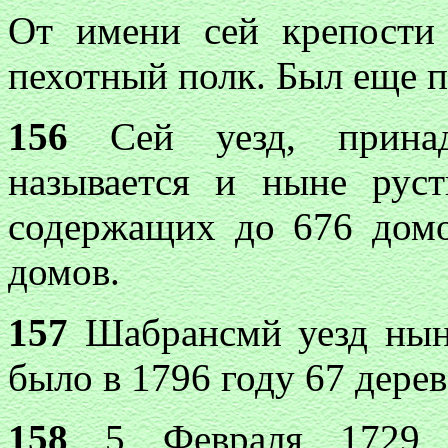
От имени сей крепости
пехотный полк. Был еще 
156
Сей уезд, принадл
называется и ныне рус
содержащих до 676 домо
домов.
157
Шабрансмй уезд ныне
было в 1796 году 67 дерев
158
5 Февраля 1729 г