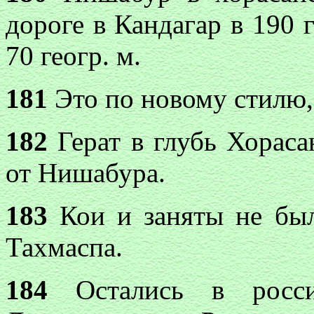
дороге в Кандагар в 190 
70 геогр. м.
181
Это по новому стилю, 
182
Герат в глубь Хорасан
от Нишабура.
183
Кои и заняты не был
Тахмаспа.
184
Остались в росси