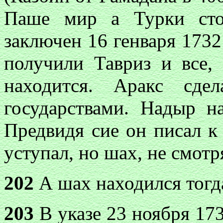
Паше мир а Турки сто
заключен 16 генваря 1732
получили Тавриз и все,
находится. Аракс сде
государствами. Надыр на
Предвидя сие он писал к
уступал, но шах, не смотр
202
А шах находился тогда
203
В указе 23 ноября 173