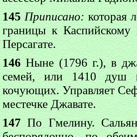
145
Приписано:
которая 
границы к Каспийскому м
Персагате.
146
Ныне (1796 г.), в дж
семей, или 1410 душ 
кочующих. Управляет Се
местечке Джавате.
147
По Гмелину. Сальян
беспорядочно, по обеи