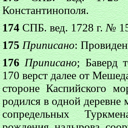
Константинополя.
174
СПБ. вед. 1728 г.
№
1
175
Приписано
:
Провиден
176
Приписано
;
Баверд 
170 верст далее от Мешеда
стороне Каспийского мо
родился в одной деревне 
сопредельных Туркме
рождения надырова соор