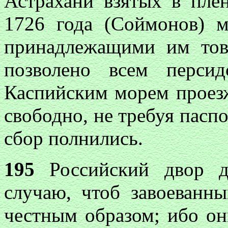
Астрахани взятых в пле
1726 года (Соймонов) м
принадлежащими им тов
позволено всем перси
Каспийским морем проезж
свободно, не требуя пасп
сбор полнились.
195
Российский двор до
случаю, чтоб завоеванн
честным образом; ибо он