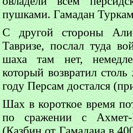
овладели всем персид
пушками. Гамадан Туркам 
С другой стороны Али
Тавризе, послал туда во
шаха там нет, немедл
который возвратил столь
году Персам достался (при
Шах в короткое время пот
по сражении с Ахмет-
(Казбин от Гамадаиа в 40