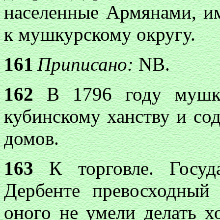
населенные Армянами, и
к мушкурскому округу.
161
Приписано:
NB.
162
В 1796 году мушку
кубинскому ханству и со
домов.
163
К торговле. Госу
Дербенте превосходный 
оного не умели делать х