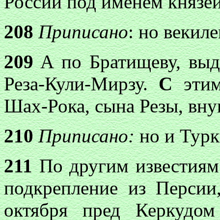
России под именем князей
208
Приписано
:
но
векиле
209
A
по
Братищеву, выд
Реза-Кули-Мирзу.
С
эти
Шах-Рока, сына Резы, вну
210
Приписано:
но и
Турк
211
По другим известиям
подкрепление из
Персии
октября пред Керкудом