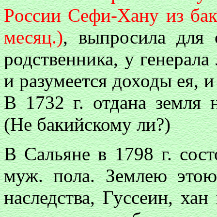
Pocc
ии Сефи-Хану из бак
месяц.)
, выпросила для 
родственника, у генерала
и разумеется доходы
ея, 
В 1732 г. отдана земля 
(Не бакийскому ли?)
В Сальяне в 1798 г. сос
муж. пола. Землею это
наследства, Гуссеин, хан