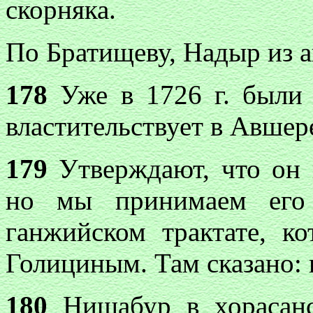
скорняка.
По Братищеву, Надыр из 
178
Уже в 1726 г. были 
властительствует в Авшере
179
Утверждают, что он 
но мы принимаем его 
ганжийском трактате, к
Голициным. Там сказано:
180
Нишабур в хорасанс