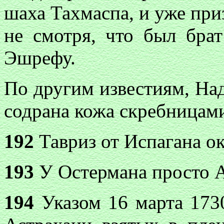
шаха Тахмаспа, и уже при
не смотря, что был бра
Эшрефу.
По другим известиям, На
содрана кожа скребницам
192
Тавриз от Испагана о
193
У Остермана просто 
194
Указом 16 марта 173