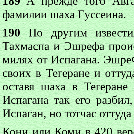
189
A
прежде того Авга
фамилии шаха Гуссеина.
190
По другим известия
Тахмаспа и Эшрефа проис
милях от Испагана. Эшре
своих в Тегеране и отту
оставя шаха в Тегеране
Испагана так его разбил
Испаган, но тотчас оттуда
Кони или Коми в
420 вер