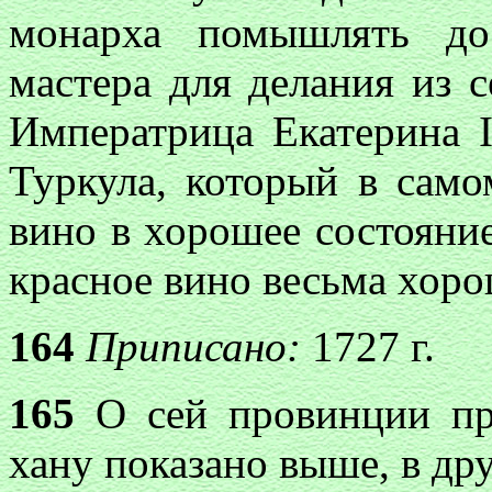
монарха помышлять до
мастера для делания из 
Императрица Екатерина
Туркула, который в сам
вино в хорошее состояние
красное вино весьма хоро
164
Приписано:
1727 г.
165
О сей провинции пр
хану показано выше, в др