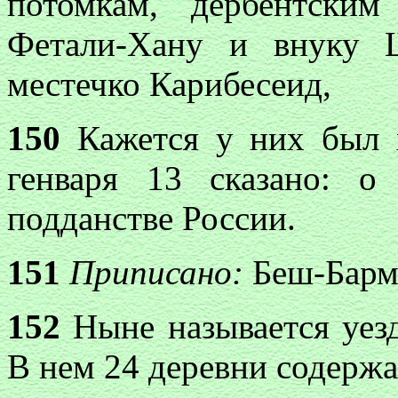
потомкам, дербентски
Фетали-Хану и внуку Ш
местечко Карибесеид,
150
Кажется у них был х
генваря 13 сказано: 
подданстве России.
151
Приписано:
Беш-Барма
152
Ныне называется уезд
В нем 24 деревни содержа