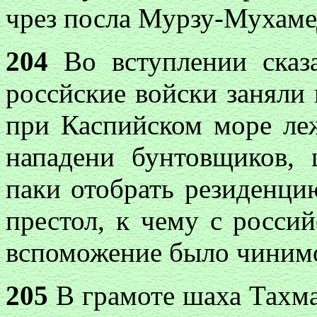
чрез посла Мурзу-Мухаме
204
Во вступлении сказ
россйские войски заняли
при Каспийском море ле
нападени бунтовщиков,
паки отобрать резиденци
престол, к чему с росси
вспоможение было чиним
205
В грамоте шаха Тахма