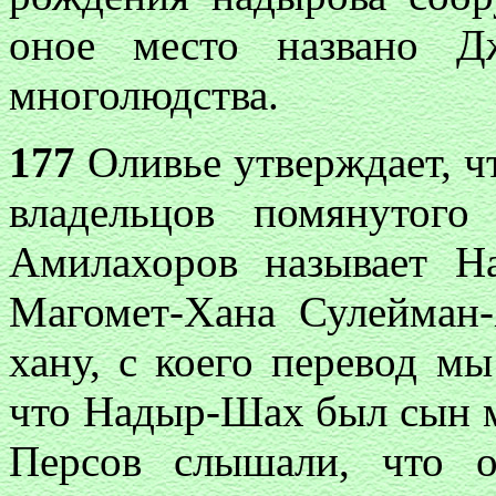
оное место названо Д
многолюдства.
177
Оливье утверждает, ч
владельцов помянутог
Амилахоров называет Н
Магомет-Хана Сулейман-
хану, с коего перевод м
что Надыр-Шах был сын 
Персов слышали, что 