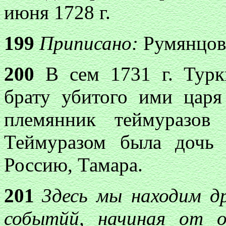
июня 1728 г.
199
Приписано:
Румянцов
200
В сем 1731 г. Турк
брату убитого ими царя
племянник теймуразов
Теймуразом была дочь 
Россию, Тамара.
201
3десь мы находим др
событйй, начиная от о