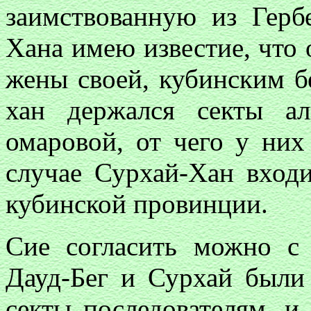
заимствованную из Герб
Хана имею известие, что 
жены своей, кубинским 
хан держался секты а
омаровой, от чего у них
случае Сурхай-Хан вход
кубинской провинции.
C
и
e
согласить можно с 
Дауд-Бег и Сурхай были
секты последователям, и