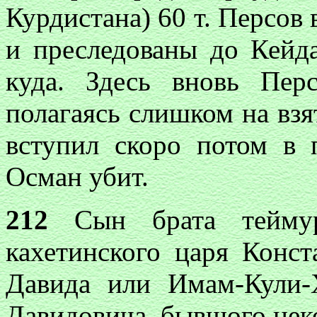
Курдистана) 60 т. Персов
и
преследованы до Кейда
куда. Здесь вновь Пер
полагаясь слишком на
взя
вступил скоро потом в
Осман убит.
212
Сын брата теймура
кахетинского царя Конст
Давида или Имам-Кули-
Давидовича, бывшого неко