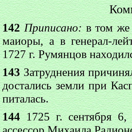
Ком
142
Приписано:
в том же
маиоры, а в генерал-лей
1727 г. Румянцов находилс
143
Затруднения причинял 
достались земли при Кас
питалась.
144
1725 г. сентября 6,
ассессор Михаила Радион