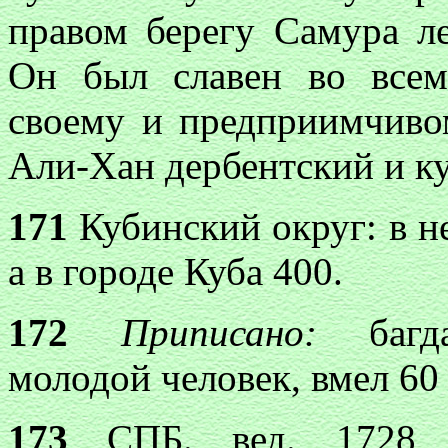
правом берегу Самура л
Он был
славен во все
своему и предприимчиво
Али-Хан дербентский и ку
171
Кубинский округ: в не
а в городе Куба 400.
172
Приписано:
баг
молодой
человек, вмел 60 
173
СПБ. вед. 1728