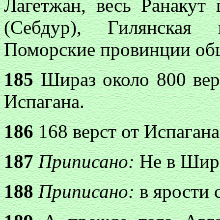
Лагетжан, весь Ранакут
(Себдур), Гилянская 
Поморские провинции об
185
Шираз около 800 верс
Испагана.
186
168 верст от Испагана
187
Приписано:
Не в Шир
188
Приписано:
в
ярости 