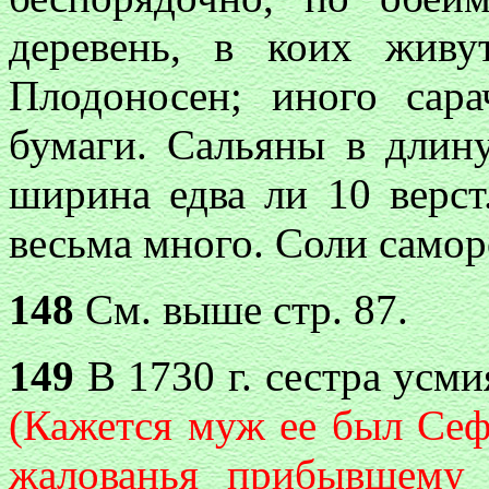
деревень, в коих жив
Плодоносен; иного сар
бумаги. Сальяны в длину
ширина едва ли 10 верст
весьма много. Соли самор
148
См. выше стр. 87.
149
В 1730 г. сестра
yc
ми
(Кажется муж ее был Сефи
жалованья прибывшему 