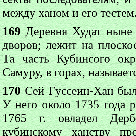
между ханом и его тестем
169
Деревня Худат ныне 
дворов; лежит
на плоско
Та
часть Кубинсого окр
Самуру, в горах, называет
170
Сей Гуссеин-Хан был
У него около 1735 года 
1765 г. овладел Д
ep
б
кубинскому ханству пр