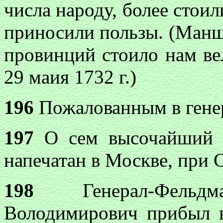
числа народу, более стои
приносили пользы. (Манш
провинций стоило нам вел
29 маия 1732 г.)
196
Пожалованным в генер
197
О сем высочайший у
напечатан в Москве, при С
198
Генерал-Фельд
Володимирович прибыл 