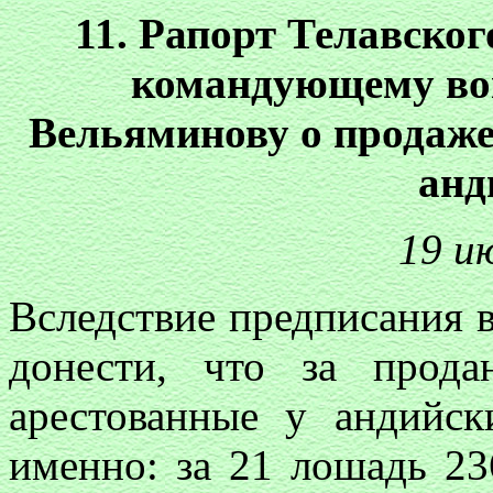
11. Рапорт Телавског
командующему вой
Вельяминову о продаже
анд
19 ию
Вследствие предписания в
донести, что за прода
арестованные у андийск
именно: за 21 лошадь 236