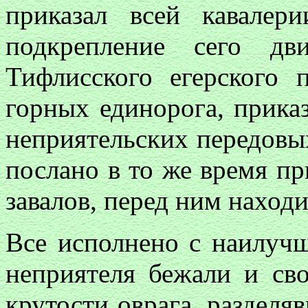
приказал всей кавале
подкрепление сего дв
Тифлисского егерского 
горных единорога, прика
неприятельских передовых
послано в то же время пр
завалов, перед ним наход
Все исполнено с наилуч
неприятеля бежали и св
крутости оврага, разделяв