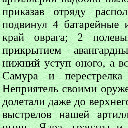
приказав отряду распо
подвинул 4 батарейные 
край оврага; 2 полев
прикрытием авангардн
нижний уступ оного, а вс
Самура и перестрелка
Неприятель своими оруж
долетали даже до верхнего
выстрелов нашей артил
огонь. Ядра, гранаты и