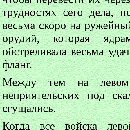
трудностях сего дела, п
весьма скоро на ружейный
орудий, которая ядра
обстреливала весьма уда
фланг.
Между тем на левом
неприятельских под ск
сгущались.
Когда все войска лев