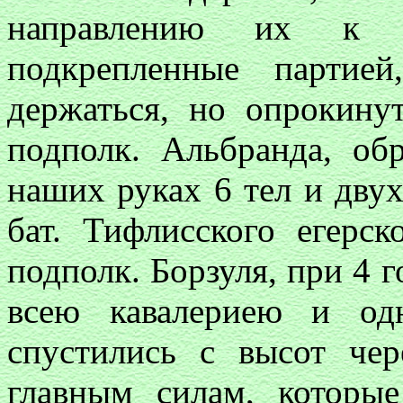
направлению их к д
подкрепленные партие
держаться, но опрокину
подполк. Альбранда, обр
наших руках 6 тел и дву
бат. Тифлисского егерс
подполк. Борзуля, при 4 г
всею кавалериею и од
спустились с высот че
главным силам, которы