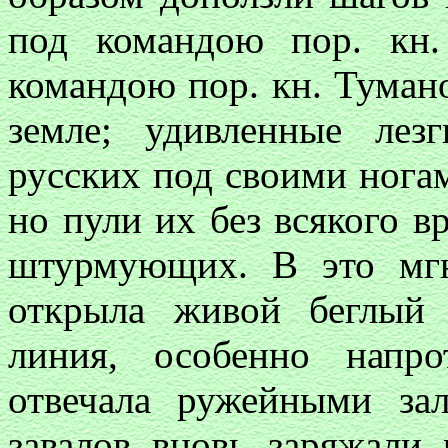
под командою пор. кн.
командою пор. кн. Тумано
земле; удивленные ле
русских под своими ногам
но пули их без всякого 
штурмующих. В это мгн
открыла живой беглый 
линия, особенно напр
отвечала ружейными за
завалов вновь заряжали