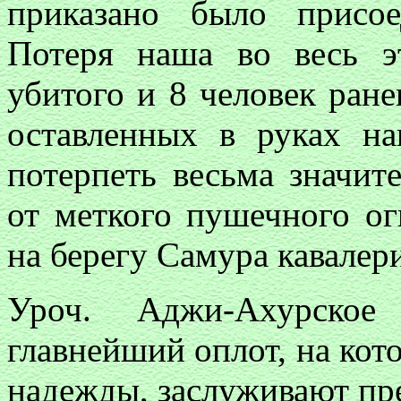
приказано было присо
Потеря наша во весь э
убитого и 8 человек ране
оставленных в руках н
потерпеть весьма значит
от меткого пушечного о
на берегу Самура кавалер
Уроч. Аджи-Ахурско
главнейший оплот, на кот
надежды, заслуживают пр