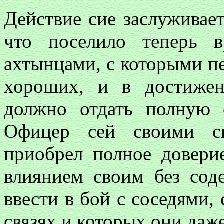
Действие сие заслуживае
что поселило теперь 
ахтынцами, с которыми п
хороших, и в достижен
должно отдать полную с
Офицер сей своими сп
приобрел полное довери
влиянием своим без сод
ввести в бой с соседями,
связях и которых они даже