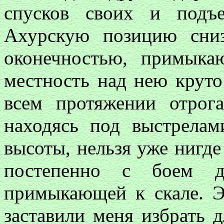
спусков своих и подъ
Ахурскую позицию сниз
оконечностью, примык
местность над нею круто
всем протяжении отрог
находясь под выстрела
высоты, нельзя уже нигде
постепенно с боем д
примыкающей к скале. Э
заставили меня избрать 