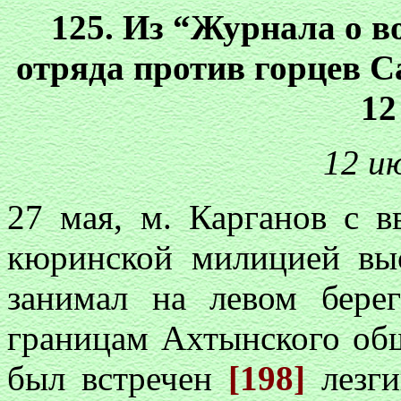
125. Из “Журнала о в
отряда против горцев С
12
12 ию
27 мая, м. Карганов с в
кюринской милицией выс
занимал на левом бере
границам Ахтынского об
был встречен
[198]
лезги