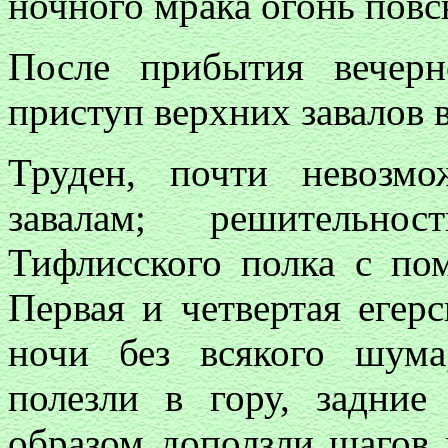
ночного мрака огонь повс
После прибытия вечер
приступ верхних завалов 
Труден, почти невозм
завалам; решительно
Тифлисского полка с по
Первая и четвертая егер
ночи без всякого шума
полезли в гору, задни
образом доползли шагов н