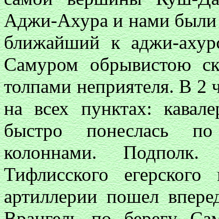
Аджи-Ахура и нами были е
ближайший к аджи-ахурс
Самуром обрывистою ск
толпами неприятеля. В 2 
на всех пунктах: кавал
быстро понеслась по
колоннами. Подполк.
Тифлисского егерского
артиллерии пошел вперед
Врангель по берегу Са