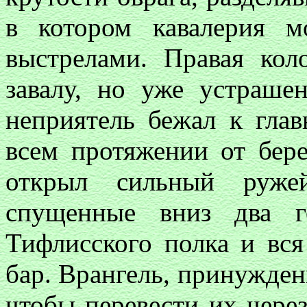
в котором кавалерия м
выстрелами. Правая кол
завалу, но уже устраше
неприятель бежал к глав
всем протяжении от бер
открыл сильный руже
спущенные вниз два г
Тифлисского полка и вся
бар. Врангель, принужден
чтобы перевести их чере