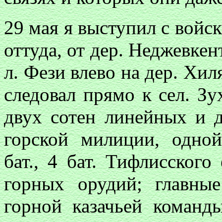
29 мая я выступил с войск
оттуда, от дер. Неджевкен
л. Фези влево на дер. Хил
следовал прямо к сел. Зу
двух сотен линейных и д
горской милиции, одной
бат., 4 бат. Тифлисского
горных орудий; главны
горной казачьей команд