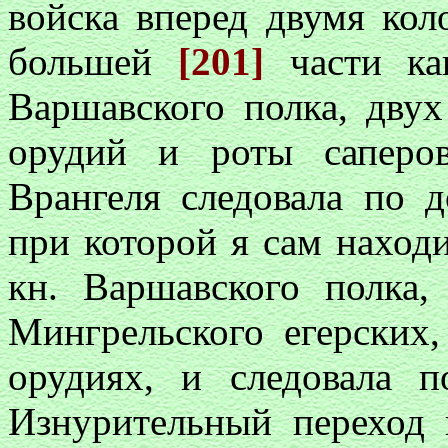
войска вперед двумя кол
большей
[201]
части кав
Варшавского полка, двух
орудий и роты саперо
Врангеля следовала по д
при которой я сам находил
кн. Варшавского полка,
Мингрельского егерских
орудиях, и следовала 
Изнурительный переход 