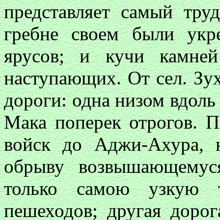
представляет самый тру
гребне своем были укр
ярусов; и кучи камне
наступающих. От сел. Зух
дороги: одна низом вдоль 
Мака поперек отрогов. П
войск до Аджи-Ахура, 
обрыву возвышающемус
только самою узкую 
пешеходов; другая дорог