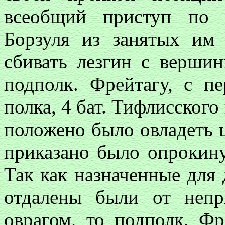
всеобщий приступ по с
Борзуля из занятых им
сбивать лезгин с вершин
подполк. Фрейтагу, с п
полка, 4 бат. Тифлисског
положено было овладеть ц
приказано было опрокин
Так как назначенные для 
отдалены были от непр
оврагом, то подполк. Ф