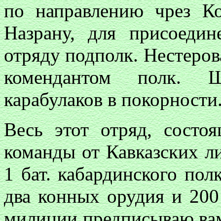
по направлению чрез Ко
Назрану, для присоеди
отряду подполк. Нестеров
комендантом полк. 
карабулаков в покорности
Весь этот отряд, состо
команды от Кавказских л
1 бат. кабардинского полк
два конных орудия и 200
милиции предписываю вам