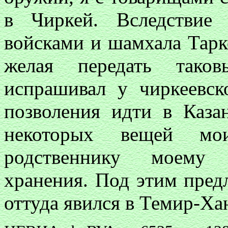
в
Чиркей. Вследствие
войсками и шамхала Тарко
желая передать тако
испрашивал у чиркеевс
позволения идти в Каз
некоторых вещей мо
родственнику моему 
хранения. Под этим пред
оттуда явился в Темир-Ха