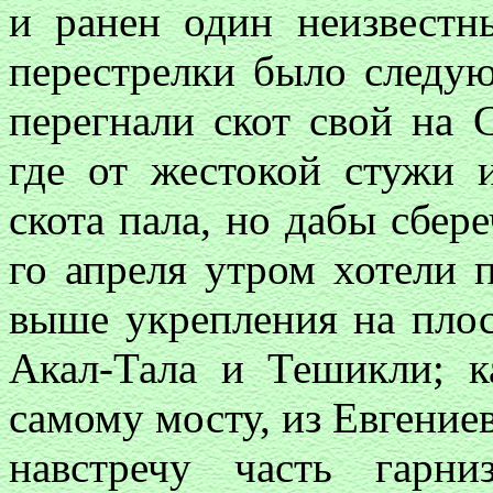
и ранен один неизвестн
перестрелки было следу
перегнали скот свой на 
где от жестокой стужи 
скота пала, но дабы сбер
го апреля утром хотели п
выше укрепления на плос
Акал-Тала и Тешикли; к
самому мосту, из Евгение
навстречу часть гарн