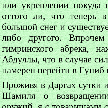
или укреплении покуда 
оттого ли, что теперь 
большой снег и существуе
либо другого. Впроче
гимринского абрека, на
Абдуллы, что в случае си
намерен перейти в Гуниб 
Проживя в Даргах сутки и
Шамиля о возвращени
оружий, я с товарищами с