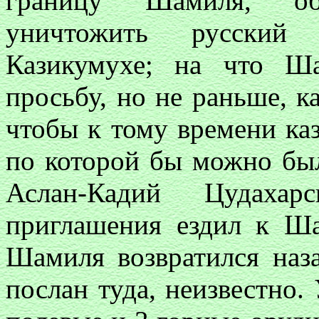
границу Шамиля, об
уничтожить русский
Казикумухе; на что Ш
просьбу, но не раньше, к
чтобы к тому времени ка
по которой бы можно был
Аслан-Кадий Цудаха
приглашения ездил к Ш
Шамиля возвратился наз
послан туда, неизвестно.