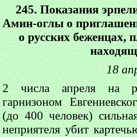
245. Показания эрпе
Амин-оглы о приглаше
о русских беженцах, 
находящ
18 ап
2 числа апреля на ра
гарнизоном Евгениевско
(до 400 человек) сильна
неприятеля убит картеч