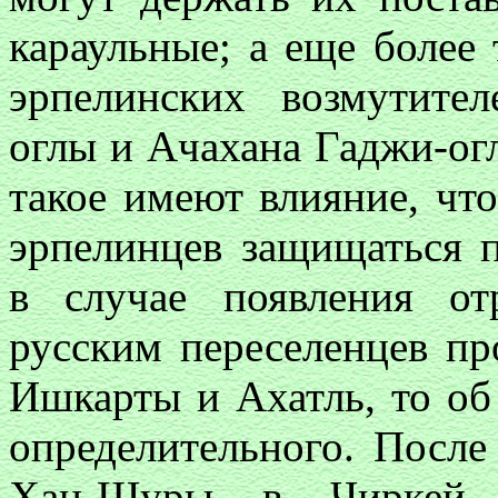
караульные; а еще более
эрпелинских возмутите
оглы и Ачахана Гаджи-ог
такое имеют влияние, что
эрпелинцев защищаться п
в случае появления от
русским переселенцев пр
Ишкарты и Ахатль, то об 
определительного. После
Хан-Шуры в Чиркей