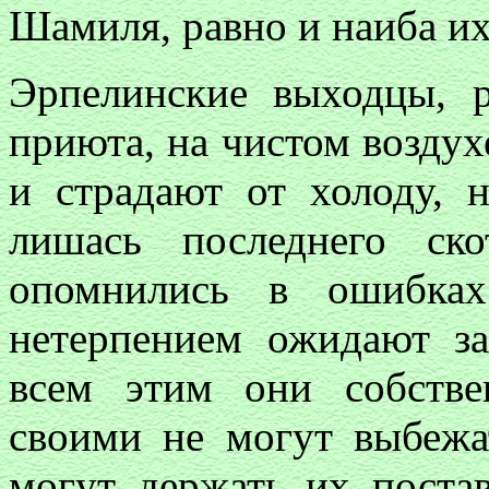
Шамиля, равно и наиба и
Эрпелинские выходцы, р
приюта, на чистом воздух
и страдают от холоду, 
лишась последнего ск
опомнились в ошибка
нетерпением ожидают за
всем этим они собств
своими не могут выбежат
могут держать их постав