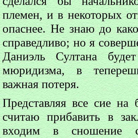
сделался бы начальни
племен, и в некоторых о
опаснее. Не знаю до как
справедливо; но я соверш
Даниэль Султана буд
мюридизма, в теперешн
важная потеря.
Представляя все сие на б
считаю прибавить в за
входим в сношение с