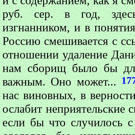
и с содержанием, как я сме
руб. сер. в год, зде
изгнанником, и в поняти
Россию смешивается с сс
отношении удаление Дани
нам сборищ было бы для
17
важным. Оно может...
нас виновных, в вернос
ослабит неприятельские с
если бы что случилось 