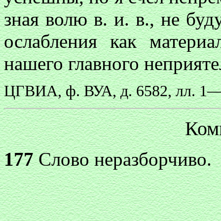
зная волю в. и. в., не бу
ослабления как матери
нашего главного неприяте
ЦГВИА, ф. ВУА, д. 6582, лл. 1—
Ком
177
Слово неразборчиво.