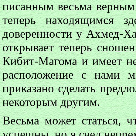
писанным весьма верным ч
теперь находящимся з
доверенности у Ахмед-Ха
открывает теперь сношен
Кибит-Магома и имеет н
расположение с нами ми
приказано сделать предл
некоторым другим.
Весьма может статься, ч
успешны, но я счел непре