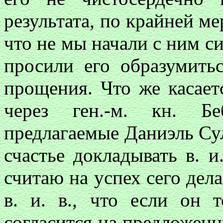
результата, по крайней ме
что не мы начали с ним с
просили его образумить
прощения. Что же касает
через ген.-м. кн. Б
предлагаемые Даниэль Сул
счастье докладывать в. и
считаю на успех сего дела
в. и. в., что если он 
согласится на предложенн