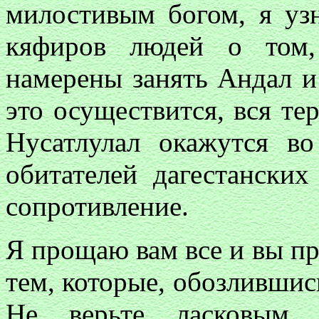
милостивым богом, я уз
кяфиров людей о том
намерены занять Андал и
это осуществится, вся те
Нусатлулал окажутся в
обитателей дагестански
сопротивление.
Я прощаю вам все и вы пр
тем, которые, обозлившис
Не верьте ласковым 