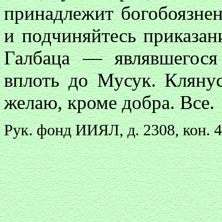
принадлежит богобоязне
и подчиняйтесь приказан
Галбаца — являвшегос
вплоть до Мусук. Клянус
желаю, кроме добра. Все.
Рук. фонд ИИЯЛ, д. 2308, кон. 40