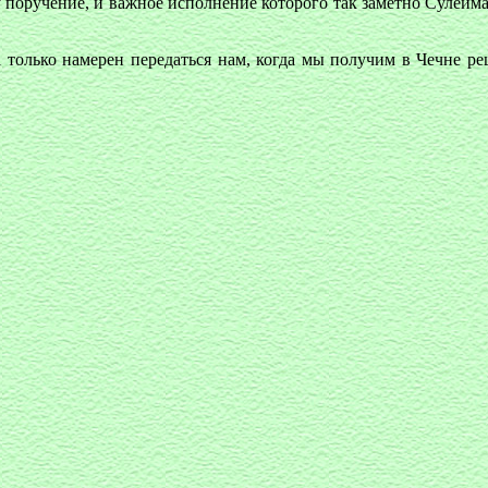
му поручение, и важное исполнение которого так заметно Сулейм
да только намерен передаться нам, когда мы получим в Чечне 