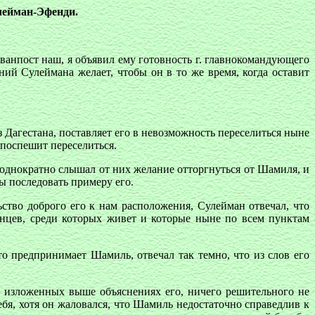
улейман-Эфенди.
ванпост наш, я объявил ему готовность г. главнокомандующего
ний Сулеймана желает, чтобы он в то же время, когда оставит
 Дагестана, поставляет его в невозможность переселиться ныне
 поспешит переселиться.
еоднократно слышал от них желание отторгнуться от Шамиля, и
ы последовать примеру его.
ьство доброго его к нам расположения, Сулейман отвечал, что
енцев, среди которых живет и которые ныне по всем пунктам
то предпринимает Шамиль, отвечал так темно, что из слов его
и изложенных выше объяснениях его, ничего решительного не
бя, хотя он жаловался, что Шамиль недостаточно справедлив к