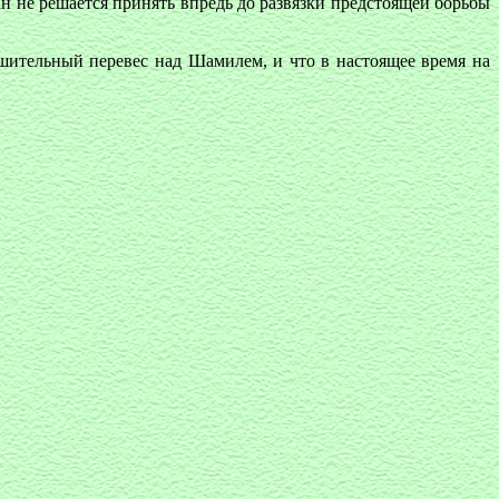
ан не решается принять впредь до развязки предстоящей борьбы
решительный перевес над Шамилем, и что в настоящее время на