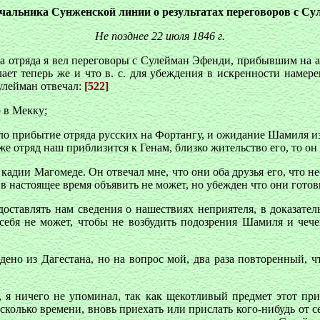
ачальника Сунженской линии о результатах переговоров с С
Не позднее 22 июля 1846 г.
ика отряда я вел переговоры с Сулейман Эфенди, прибывшим на а
лает теперь же и что в. с. для убеждения в искренности намере
улейман отвечал:
[522]
о в Мекку;
ло прибытие отряда русских на Фортангу, и ожидание Шамиля из
 же отряд наш приблизится к Генам, близко жительство его, то он
дии Магомеде. Он отвечал мне, что они оба друзья его, что н
в настоящее время объявить не может, но убежден что они готов
оставлять нам сведения о нашествиях неприятеля, в доказател
 себя не может, чтобы не возбудить подозрения Шамиля и чеч
ено из Дагестана, но на вопрос мой, два раза повторенный, ч
у, я ничего не упоминал, так как щекотливый предмет этот пр
колько времени, вновь приехать или прислать кого-нибудь от се