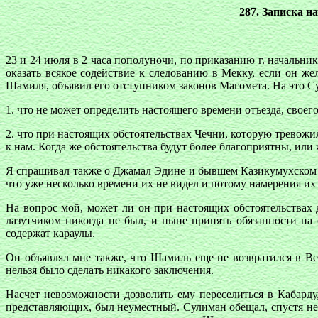
287. Записка н
23 и 24 июля в 2 часа пополуночи, по приказанию г. начальн
оказать всякое содействие к следованию в Мекку, если он же
Шамиля, объявил его отступником законов Магомета. На это С
1. что не может определить настоящего времени отъезда, своег
2. что при настоящих обстоятельствах Чечни, которую тревожи
к нам. Когда же обстоятельства будут более благоприятны, или
Я спрашивал также о Джамал Эдине и бывшем Казикумухском ка
что уже несколько времени их не видел и потому намерения их 
На вопрос мой, может ли он при настоящих обстоятельствах д
лазутчиком никогда не был, и ныне принять обязанности на
содержат караулы.
Он объявлял мне также, что Шамиль еще не возвратился в Вед
нельзя было сделать никакого заключения.
Насчет невозможности дозволить ему переселиться в Кабард
представляющих, был неуместный. Сулиман обещал, спустя нес