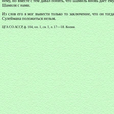
нему, но вместе с тем давал понять, что Шамиль вновь дает е
Шамиля с нами.
Из слов его я мог вывести только то заключение, что он тог
Сулеймана положиться нельзя.
ЦГА СО АССР, ф. 104, оп. 1, св. 1, л. 17—18. Копия.