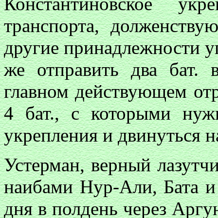
Константиновское укр
транспорта, долженству
другие принадлежности у
же отправить два бат.
главном действующем отр
4 бат., с которыми ну
укрепления и двинуться н
Устерман, верный лазутчи
наибами Hyp-Али, Бата и
дня в полдень через Аргун