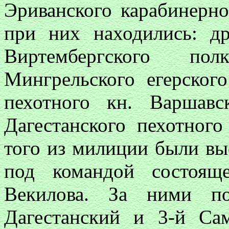
Эриванского карабинерно
при них находились: др
Виртембергского пол
Мингрельского егерског
пехотного кн. Варшав
Дагестанского пехотного
того из милиции были вы
под командой состоящ
Векилова. За ними по
Дагестанский и 3-й Са