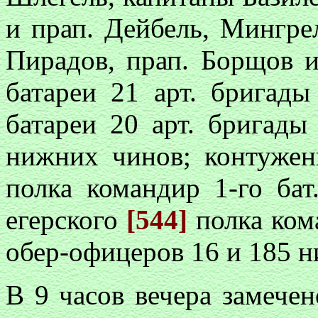
и прап. Дейбель, Мингрел
Пирадов, прап. Борщов 
батареи 21 арт. бригад
батареи 20 арт. бригады
нижних чинов; контужен
полка командир 1-го бат
егерского
[544]
полка ком
обер-офицеров 16 и 185 
В 9 часов вечера замече