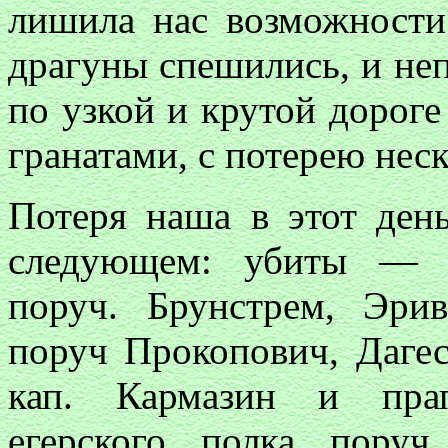
лишила нас возможности 
драгуны спешились, и не
по узкой и крутой дорог
гранатами, с потерею нес
Потеря наша в этот день
следующем: убиты — Ка
поруч. Брунстрем, Эрив
поруч Прокопович, Дагес
кап. Кармазин и прап
егерского полка пору