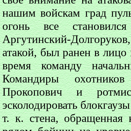
нашим войскам град пул
огонь все становился
Аргутинский-Долгоруков
атакой, был ранен в лицо
время команду начальн
Командиры охотников 
Прокопович и ротми
эсколодировать блокгаузы
т. к. стена, обращенная