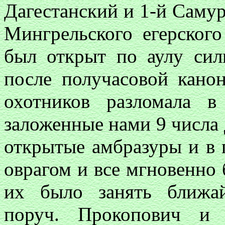
Дагестанский и 1-й Самурс
Мингрельского егерског
был открыт по аулу сил
после получасовой канон
охотников разломала в
заложенные нами 9 числа д
открытые амбразуры и в
оврагом и все мгновенно 
их было занять ближай
поруч. Прокопович и 