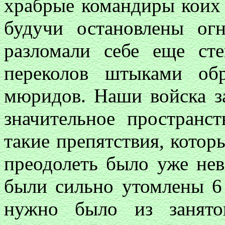
храбрые командиры коих
будучи остановлены ог
разломали себе еще ст
переколов штыками об
мюридов. Наши войска з
значительное пространс
такие препятствия, котор
преодолеть было уже нев
были сильно утомлены 6
нужно было из занято