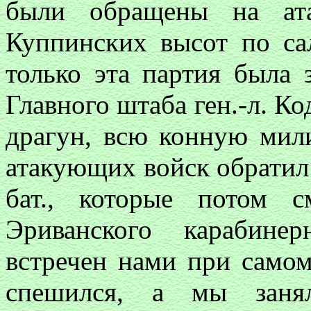
были обращены на ата
Куппинских высот по са
только эта партия была 
Главного штаба ген.-л. Ко
драгун, всю конную мил
атакующих войск обратил
бат., которые потом 
Эриванского карабине
встречен нами при самом
спешился, а мы заня