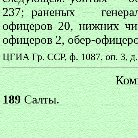
237; раненых — генерал
офицеров 20, нижних ч
офицеров 2, обер-офицеро
ЦГИА Гр. ССР, ф. 1087, оп. 3, д
Ком
189
Салты.