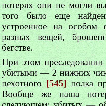
потерях они не могли вы
того было еще найден
устроенное на особом 
разных вещей, брошен
бегстве.
При этом преследовании
убитыми — 2 нижних чи
пехотного
[545]
полка пр
Вообще же наша потер
следующем: убитых — об