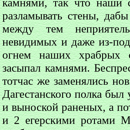
камнями, так что наши
разламывать стены, даб
между тем неприятел
невидимых и даже из-по
огнем наших храбрых с
засыпал камнями. Беспре
тотчас же заменялись но
Дагестанского полка был
и выноской раненых, а по
и 2 егерскими ротами Ми