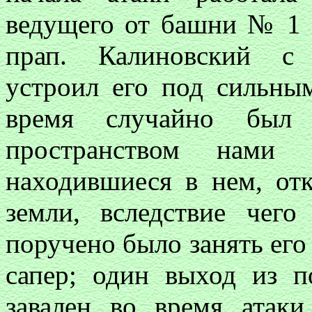
ведущего от башни № 1 
прап. Калиновский с 
устроил его под сильны
время случайно был
пространством нами 
находившиеся в нем, от
земли, вследствие чег
поручено было занять его
сапер; один выход из 
завален во время атаки