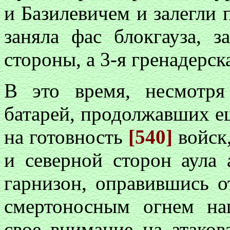
и Базилевичем и залегли п
заняла фас блокгауза, 
стороны, а 3-я гренадерска
В это время, несмотр
батарей, продолжавших ещ
на готовность
[540]
войск,
и северной сторон аула 
гарнизон, оправившись о
смертоносным огнем на
свое внимание на атаков