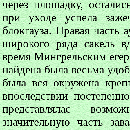
через площадку, осталис
при уходе успела заже
блокгауза. Правая часть 
широкого ряда сакель вд
время Мингрельским егерс
найдена была весьма удоб
была вся окружена креп
впоследствии постепенно
представлялас возм
значительную часть зав