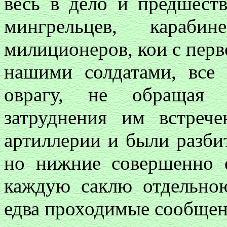
весь в дело и предшест
мингрельцев, караб
милиционеров, кои с перв
нашими солдатами, все 
оврагу, не обращая 
затруднения им встреч
артиллерии и были разб
но нижние совершенно о
каждую саклю отдельно
едва проходимые сообще