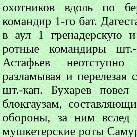
охотников вдоль по бе
командир 1-го бат. Дагест
в аул 1 гренадерскую 
ротные командиры шт.-
Астафьев неотступно 
разламывая и перелезая 
шт.-кап. Бухарев повел
блокгаузам, составляющ
обороны, за ним вслед 
мушкетерские роты Самурс