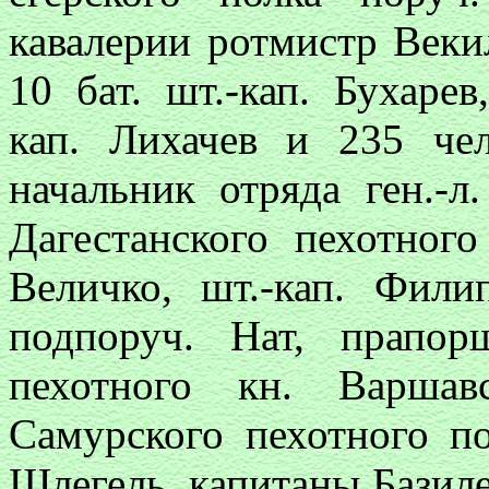
кавалерии ротмистр Веки
10 бат. шт.-кап. Бухаре
кап. Лихачев и 235 ч
начальник отряда ген.-л
Дагестанского пехотного
Величко, шт.-кап. Фили
подпоруч. Нат, прапо
пехотного кн. Варшав
Самурского пехотного по
Шлегель, капитаны Базиле