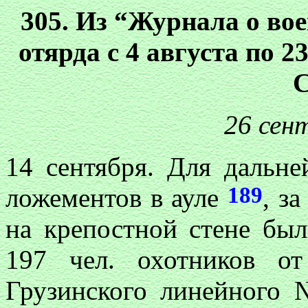
305. Из “Журнала о во
отярда с 4 августа по 2
С
26 сент
14 сентября. Для дальне
189
ложементов в ауле
, з
на крепостной стене бы
197 чел. охотников о
Грузинского линейного №