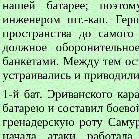
нашей батарее; поэто
инженером шт.-кап. Ге
пространства до самого
должное оборонительн
банкетами. Между тем ос
устраивались и приводили
1-й бат. Эриванского кар
батарею и составил боевой
гренадерскую роту Самур
начала атаки работал