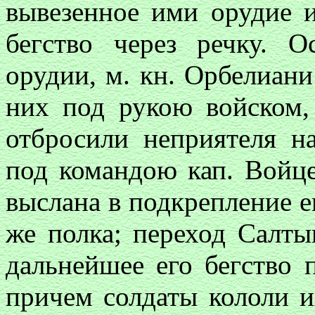
вывезенное ими орудие и
бегство через речку. О
орудии, м. кн. Орбелиан
них под рукою войском,
отбросили неприятеля н
под командою кап. Войце
выслана в подкрепление е
же полка; переход Салты
дальнейшее его бегство
причем солдаты кололи 