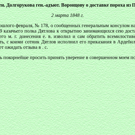
ен. Долгорукова ген.-адъют. Воронцову о доставке пороха из П
2 марта 1848 г.
прошлого февраля, № 178, о сообщенных генеральным консулом на
 29 казачьего полка Дятлова к открытию занимающихся сею дост
го м. г. донесения е. в. изволил и сам обратить всемилости
, с коими сотник Дятлов исполнил его приказания в Ардебиле,
т ожидать отзыва в . с.
сть покорнейше просить принять уверение в совершенном моем п