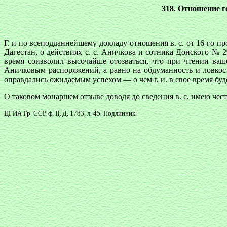
318. Отношение г
Г. и по всеподданнейшему докладу-отношения в. с. от 16-го 
Дагестан, о действиях с. с. Аничкова и сотника Донского №
время соизволил высочайше отозваться, что при чтении ваше
Аничковым распоряжений, а равно на обдуманность и ловкость
оправдались ожидаемым успехом — о чем г. и. в свое время буде
О таковом монаршем отзыве доводя до сведения в. с. имею че
ЦГИА Гр. ССР, ф. II
,
Д. 1783, л. 45. Подлинник.