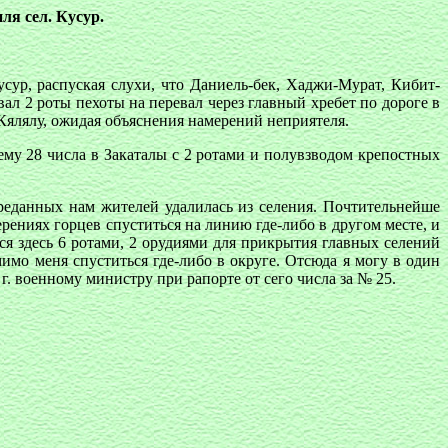
ля сел. Кусур.
усур, распуская слухи, что Даниель-бек, Хаджи-Мурат, Кибит-
ал 2 роты пехоты на перевал через главный хребет по дороге в
 Кялялу, ожидая объяснения намерений неприятеля.
ему 28 числа в Закаталы с 2 ротами и полувзводом крепостных
.
преданных нам жителей удалилась из селения. Почтительнейше
рениях горцев спуститься на линию где-либо в другом месте, и
 здесь 6 ротами, 2 орудиями для прикрытия главных селений
имо меня спуститься где-либо в округе. Отсюда я могу в один
. военному министру при рапорте от сего числа за № 25.