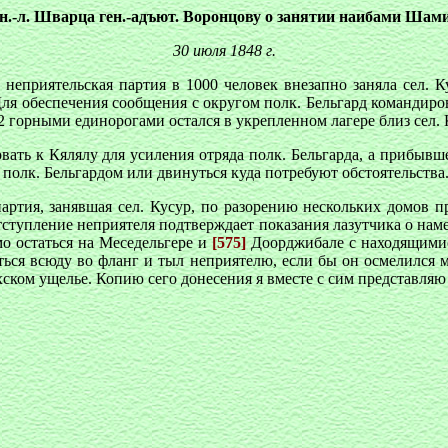
ен.-л. Шварца ген.-адъют. Воронцову о занятии наибами Шами
30 июля 1848 г.
о неприятельская партия в 1000 человек внезапно заняла сел. К
Для обеспечения сообщения с округом полк. Бельгард командиров
и 2 горными единорогами остался в укрепленном лагере близ сел.
ать к Кялялу для усиления отряда полк. Бельгарда, а прибывш
полк. Бельгардом или двинуться куда потребуют обстоятельства
 партия, занявшая сел. Кусур, по разорению нескольких домов 
отступление неприятеля подтверждает показания лазутчика о наме
о остаться на Меседельгере и
[575]
Доорджибале с находящимися
ься всюду во фланг и тыл неприятелю, если бы он осмелился м
ском ущелье. Копию сего донесения я вместе с сим представляю г