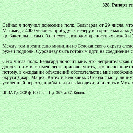
328. Рапорт г
Сейчас я получил донесение полк. Бельгарда от 29 числа, чт
Магомед с 4000 человек прибудут к вечеру в. горные магалы. 
кр. Закаталы, а сам с бат. пехоты, взводом крепостных ружей 
Между тем предписано милиции из Белоканского округа следов
ружей подполк. Суровцеву быть готовым идти на соединение с 
Сего числа полк. Бельгард доносит мне, что неприятельская
донося о том в. с. имею честь присовокупить, что поспешное 
потому, в ожидании объяснений обстоятельства мне необходим
округа Джар, Мацех, Катех и Белоканы. Отсюда я могу двинут
усиленный переход прибыть или в Лагодехи, или стать в Мухах
ЦГИА Гр. ССР, ф. 1087, оп. 1, д. 367, л. 37. Копия.