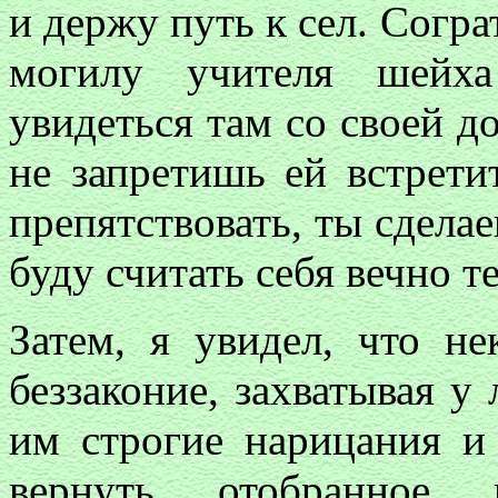
и держу путь к сел. Согр
могилу учителя шейха
увидеться там со своей д
не запретишь ей встрети
препятствовать, ты сдела
буду считать себя вечно т
Затем, я увидел, что н
беззаконие, захватывая у
им строгие нарицания и
вернуть отобранное