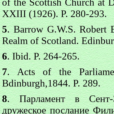
of the Scottish Church at 
XXIII (1926). P. 280-293.
5
. Barrow G.W.S. Robert B
Realm of Scotland. Edinbur
6
. Ibid. P. 264-265.
7
. Acts of the Parliam
Bdinburgh,1844. P. 289.
8
. Парламент в Сент-
дружеское послание Фил