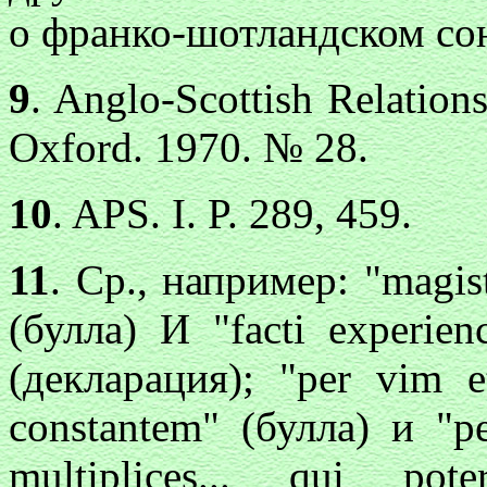
о франко-шотландском союз
9
. Anglo-Scottish Relation
Oxford. 1970. № 28.
10
. APS. I. P. 289, 459.
11
. Ср., например: "magist
(булла) И "facti experienc
(декларация); "per vim e
constantem" (булла) и "pe
multiplices... qui pot