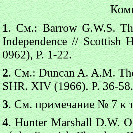
Ком
1
. См.: Barrow G.W.S. The
Independence // Scottish 
0962), P. 1-22.
2
. См.: Duncan A. A.M. The
SHR. XIV (1966). P. 36-58
3
. См. примечание № 7 к 
4
. Hunter Marshall D.W. O