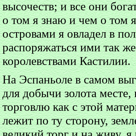
высочеств; и все они бога
о том я знаю и чем о том 
островами я овладел в пол
распоряжаться ими так же 
королевствами Кастилии.
На Эспаньоле в самом вы
для добычи золота месте, 
торговлю как с этой матер
лежит по ту сторону, зем
великий торг и на живу, я