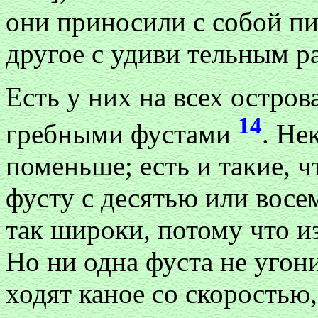
они приносили с собой пи
другое с удиви тельным 
Есть у них на всех остров
14
гребными фустами
. Не
поменьше; есть и такие, 
фусту с десятью или восе
так широки, потому что из
Но ни одна фуста не угони
ходят каное со скоростью