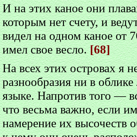
И на этих каное они плава
которым нет счету, и вед
видел на одном каное от 7
имел свое весло.
[68]
На всех этих островах я н
разнообразия ни в облике
языке. Напротив того — в
что весьма важно, если им
намерение их высочеств о
к чему они очень распол