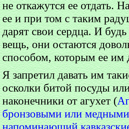
не откажутся ее отдать. Н
ее и при том с таким раду
дарят свои сердца. И буд
вещь, они остаются дово
способом, которым ее им 
Я запретил давать им таки
осколки битой посуды или
наконечники от агухет (
Аг
бронзовыми или медными
напоминающий кавказски