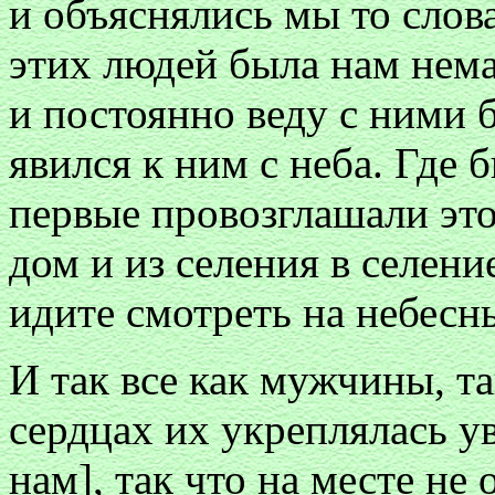
и объяснялись мы то слова
этих людей была нам нема
и постоянно веду с ними б
явился к ним с неба. Где 
первые провозглашали это,
дом и из селения в селени
идите смотреть на небесн
И так все как мужчины, та
сердцах их укреплялась ув
нам], так что на месте не 