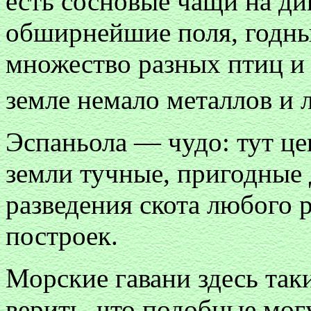
есть сосновые чащи на ди
обширнейшие поля, годные
множество разных птиц и
земле немало металлов и 
Эспаньола — чудо: тут це
земли тучные, пригодные д
разведения скота любого р
построек.
Морские гавани здесь такие
верить, что подобные мог