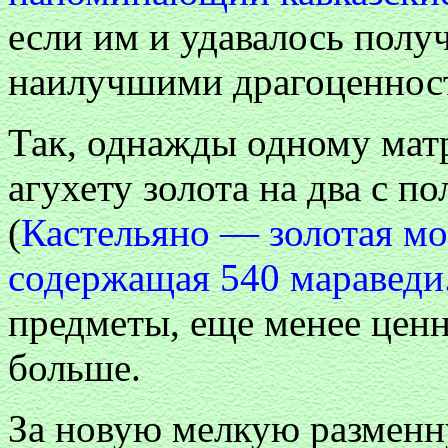
если им и удавалось получ
наилучшими драгоценност
Так, однажды одному матр
агухету золота на два с п
(
Кастельяно — золотая мон
содержащая 540 маравед
предметы, еще менее ценн
больше.
За новую мелкую разменну