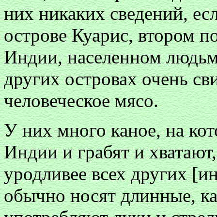
них никаких сведений, есл
острове Куарис, втором п
Индии, населенном людьми
других островах очень св
человеческое мясо.
У них много каное, на ко
Индии и грабят и хватают,
уродливее всех других [ин
обычно носят длинные, к