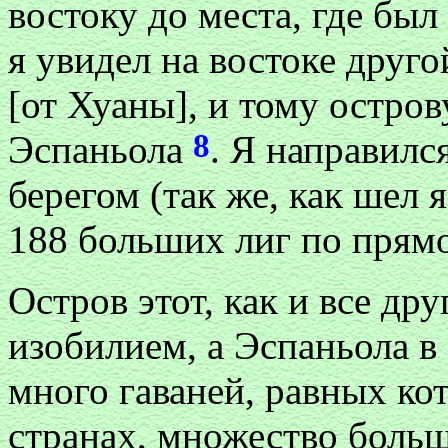
востоку до места, где был
я увидел на востоке друго
[от Хуаны], и тому остров
8
Эспаньола
. Я направилс
берегом (так же, как шел 
188 больших лиг по прям
Остров этот, как и все др
изобилием, а Эспаньола в 
много гаваней, равных ко
странах, множество больш