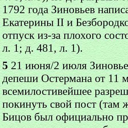
1792 года Зиновьев напис
Екатерины II и Безбородк
отпуск из-за плохого сост
л. 1; д. 481, л. 1).
5
21 июня/2 июля Зиновье
депеши Остермана от 11 м
всемилостивейшее разреш
покинуть свой пост (там же
Бицов был официально пре