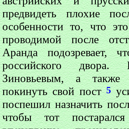
австрийских и прусск
предвидеть плохие по
особенности то, что это
проводимой после отст
Аранда подозревает, ч
российского двора. 
Зиновьевым, а такж
5
покинуть свой пост
уси
поспешил назначить посл
чтобы тот постарался