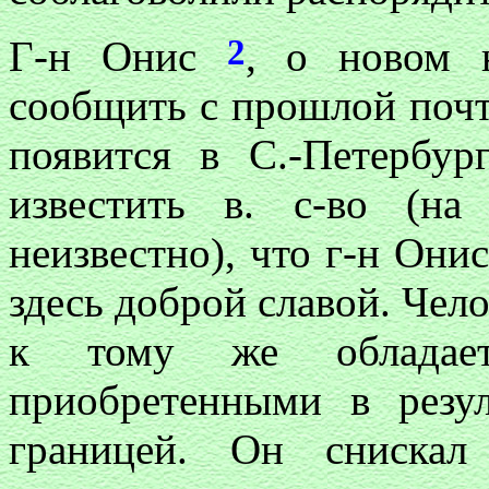
2
Г-н Онис
, о новом н
сообщить с прошлой почт
появится в С.-Петербу
известить в. с-во (н
неизвестно), что г-н Они
здесь доброй славой. Чел
к тому же обладает
приобретенными в резул
границей. Он снискал