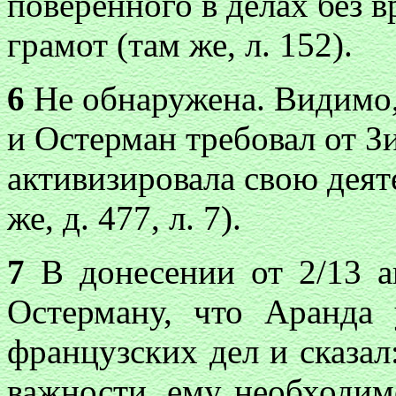
поверенного в делах без 
грамот (там же, л. 152).
6
Не обнаружена. Видимо,
и Остерман требовал от З
активизировала свою деят
же, д. 477, л. 7).
7
В донесении от 2/13 а
Остерману, что Аранда 
французских дел и сказал
важности, ему необходим