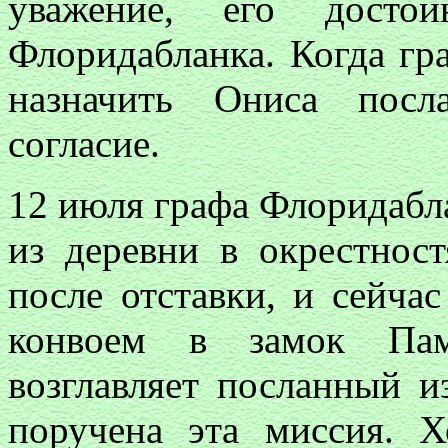
уважение, его досто
Флоридабланка. Когда гр
назначить Ониса посл
согласие.
12 июля графа Флоридабла
из деревни в окрестнос
после отставки, и сейча
конвоем в замок Пам
возглавляет посланный и
поручена эта миссия. Х