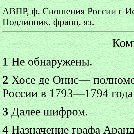
АВПР, ф. Сношения России с Исп
Подлинник, франц. яз.
Ком
1
Не обнаружены.
2
Хосе де Онис— полномо
России в 1793—1794 года
3
Далее шифром.
4
Назначение графа Аранд