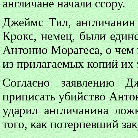
англичане начали ссору.
Джеймс Тил, англичанин
Крокс, немец, были един
Антонио Морагеса, о чем 
из прилагаемых копий их 
Согласно заявлению Д
приписать убийство Антон
ударил англичанина лож
того, как потерпевший зак