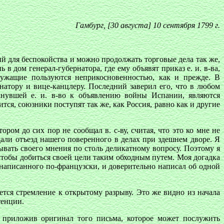
Гамбу
рг, [30 августа] 10 сен
тября 1799 г.
ий для беспокойства и можно продолжать торговые дела так же,
 дом генерал-губернатора, где ему объявят приказ е. и. в-ва,
лужащие пользуются неприкосновенностью, как и прежде. В
рнатору и вице-канцлеру. Последний заверил его, что в любом
кнувшей е. и. в-во к объявлению войны Испании, являются
ся, союзники поступят так же, как Россия, равно как и другие
ором до сих пор не сообщал в. с-ву, считая, что это ко мне не
дали отъезд нашего поверенного в делах при здешнем дворе. Я
ывать своего мнения по столь деликатному вопросу. Поэтому я
чтобы добиться своей цели таким обходным путем. Моя догадка
 написанного по-французски, и доверительно написал об одной
тся стремление к открытому разрыву. Это же видно из начала
тенции.
, приложив оригинал того письма, которое может послужить