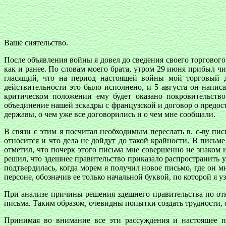
Ваше сиятельство.
После объявления войны я довел до сведения своего торгового
как и ранее. По словам моего брата, утром 29 июня прибыл чи
гласящий, что на период настоящей войны мой торговый д
действительности это было исполнено, и 5 августа он написа
критическом положении ему будет оказано покровительств
объединение нашей эскадры с французской и договор о предост
державы, о чем уже все договорились и о чем мне сообщали.
В связи с этим я посчитал необходимым переслать в. с-ву пись
относится и что дела не дойдут до такой крайности. В письм
отметил, что почерк этого письма мне совершенно не знаком 
решил, что здешнее правительство приказало распространить 
подтвердилась, когда морем я получил новое письмо, где он 
персоне, обозначив ее только начальной буквой, по которой я у
При анализе причины решения здешнего правительства по отн
письма. Таким образом, очевидны попытки создать трудности, 
Принимая во внимание все эти рассуждения и настоящее по