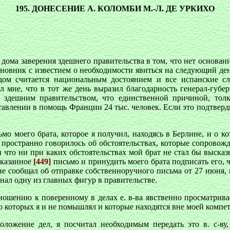
195. ДОНЕСЕНИЕ А. КОЛОМБИ М.-Л. ДЕ УРКИХО
 дома заверения здешнего правительства в том, что нет основан
новник с известием о необходимости явиться на следующий день в
ом считается национальным достоянием и все испанские с
л мне, что в тот же день выразил благодарность генерал-губе
о здешним правительством, что единственной причиной, тол
авлении в помощь Франции 24 тыс. человек. Если это подтвердит
мо моего брата, которое я получил, находясь в Берлине, и о кот
е пространно говорилось об обстоятельствах, которые сопровож
и что ни при каких обстоятельствах мой брат не стал бы высказ
указанное
[449]
письмо и принудить моего брата подписать его, 
мне сообщал об отправке собственноручного письма от 27 июня,
знал одну из главных фигур в правительстве.
ошению к поверенному в делах е. в-ва явственно просматривае
о которых я и не помышлял и которые находятся вне моей компе
ложение дел, я посчитал необходимым передать это в. с-ву