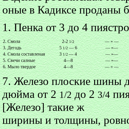
оные в Кадиксе проданы 
1. Пенка от 3 до 4 пиястр
2. Смола
2-2
— » —
1/2
3. Дегодь
5
— 6
— »—
1/2
4. Смола составленая
3
— 4
— »—
1/2
5. Свечи салные
4—8
— »—
6. Мыло твердое
4—8
— » —
7. Железо плоские шины 
дюйма от 2
до 2
пия
1/2
3/4
[Железо] такие ж
ширины и толщины, ровно