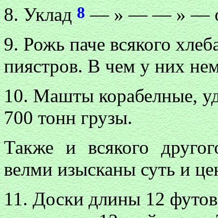
8
8. Уклад
— » — — » — 
9. Рожь паче всякого хлеб
пиястров. В чем у них не
10. Машты корабелные, уд
700 тонн грузы.
Также и всякого другог
велми изысканы суть и ц
11. Доски длины 12 футов