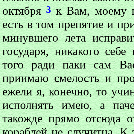
3
октября
к Вам, моему г
есть в том препятие и при
минувшего лета исправи
государя, никакого себе
того ради паки сам Вас
приимаю смелость и про
ежели я, конечно, то учи
исполнять имею, а пач
такожде прямо отсюда о
кораблей не случитца. К