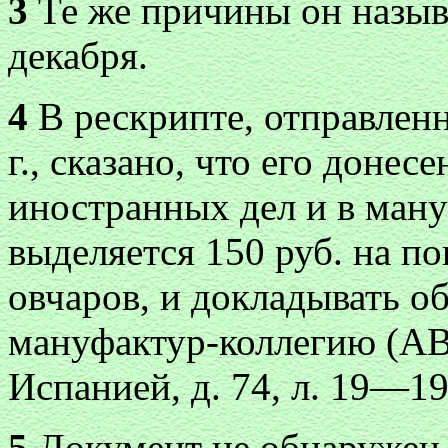
3
Те же причины он называ
декабря.
4
В рескрипте, отправлен
г., сказано, что его доне
иностранных дел и в ману
выделяется 150 руб. на по
овчаров, и докладывать о
мануфактур-коллегию (АВ
Испанией, д. 74, л. 19—19 
5
Документ не обнаружен