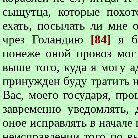
сыщутца, которые похо
ехать, посылать ли мне 
чрез Голандию
[84]
я бе
понеже оной провоз мог
выше того, куда я могу а
принужден буду тратить н
Вас, моего государя, про
завременно уведомлять,
оное исправлять в начале
неисправлении того по вы