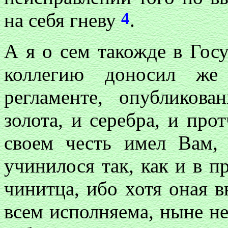
4
на себя гневу
.
А я о сем такожде в Гос
коллегию доносил же
регламенте, опубликова
золота, и серебра, и про
своем честь имел Вам,
учинилося так, как и в п
чинитца, ибо хотя оная в
всем исполняема, ныне не