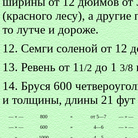
ширины от 12 дюймов от 3
(красного лесу), а другие
то лутче и дороже.
12. Семги соленой от 12 д
13. Ревень от 1
до 1
1/2
3/8
14. Бруся 600 четвероуго
и толщины, длины 21 фут
— » —
800
»
от 5—7
— » —
— » —
600
»
4—6
— » —
— » —
1000
»
4—5
— » —