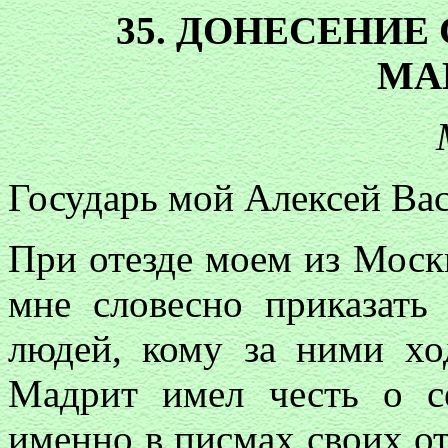
35. ДОНЕСЕНИЕ С
МА
Государь мой Алексей Ва
При отезде моем из Моск
мне словесно приказать
людей, кому за ними х
Мадрит имел честь о с
именно в писмах своих от