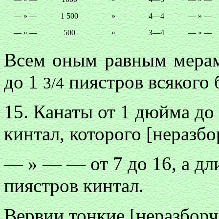
— » —
1 500
»
4—4
— » —
— » —
500
»
3—4
— » —
Всем оным равным мерам
до 1
пиястров всякого 
3/4
15. Канаты о
т 1 дюйма до
кинтал, которого [неразбо
— » — — от 7 до 16, а д
пиястров кинтал.
Вервии тонкие [неразбор