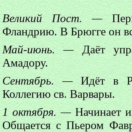
Великий Пост. —
Перв
Фландрию. В Брюгге он вс
Май-июнь. —
Даёт упра
Амадору.
Сентябрь. —
Идёт в Ру
Коллегию св. Варвары.
1 октября. —
Начинает из
Общается с Пьером Фав