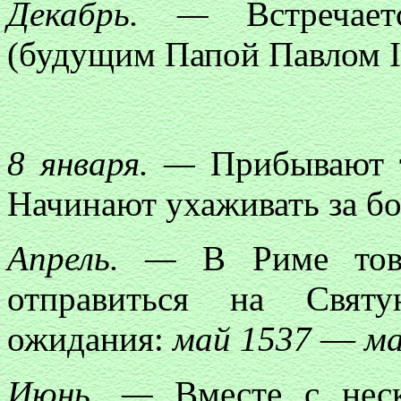
Декабрь. —
Встречает
(будущим Папой Павлом I
8 января. —
Прибывают т
Начинают ухаживать за бо
Апрель. —
В Риме това
отправиться на Свят
ожидания:
май 1537
—
ма
Июнь. —
Вместе с неск