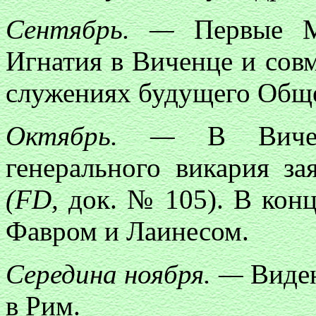
Сентябрь. —
Первые Ме
Игнатия в Виченце и сов
служениях будущего Общес
Октябрь. —
В Виченц
генерального викария за
(FD,
док. № 105). В конц
Фавром и Лаинесом.
Середина ноября. —
Виден
в Рим.