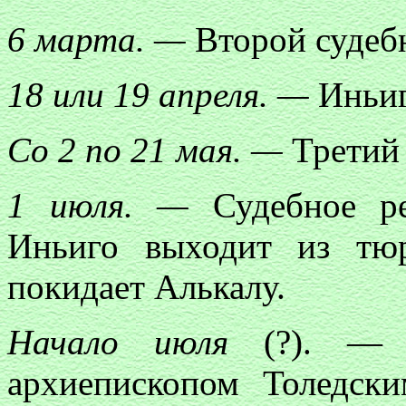
6 марта. —
Второй судеб
18 или 19 апреля. —
Иньиг
Со 2 по 21 мая. —
Третий 
1 июля. —
Судебное ре
Иньиго выходит из тю
покидает Алькалу.
Начало июля
(?). — Б
архиепископом Толедск