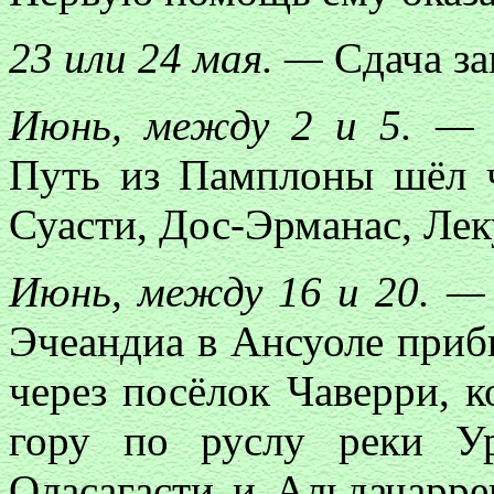
23 или 24 мая. —
Сдача з
Июнь, между 2 и 5. —
Путь из Памплоны шёл ч
Суасти, Дос-Эрманас, Ле
Июнь, между 16 и 20. —
Эчеандиа в Ансуоле приб
через посёлок Чаверри, к
гору по руслу реки Ур
Оласагасти и Альдачарре