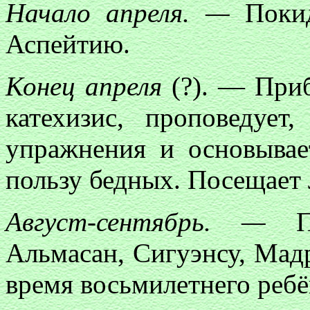
Начало апреля. —
Покид
Аспейтию.
Конец апреля
(?). — Приб
катехизис, проповедует
упражнения и основывае
пользу бедных. Посещает 
Август-сентябрь. —
Пу
Альмасан, Сигуэнсу, Мадр
время восьмилетнего ребё