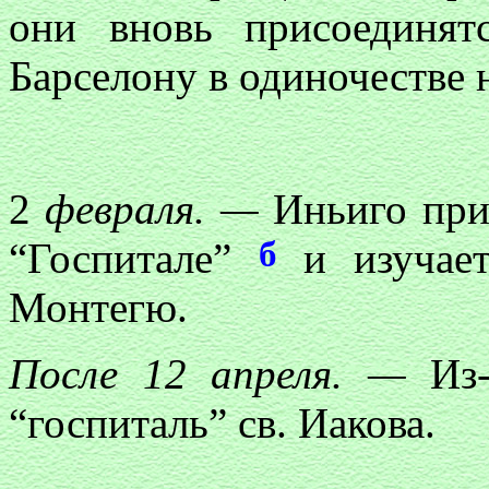
они вновь присоединя
Барселону в одиночестве 
2
февраля. —
Иньиго прих
б
“Госпитале”
и изучает
Монтегю.
После 12 апреля. —
Из-
“госпиталь” св. Иакова.