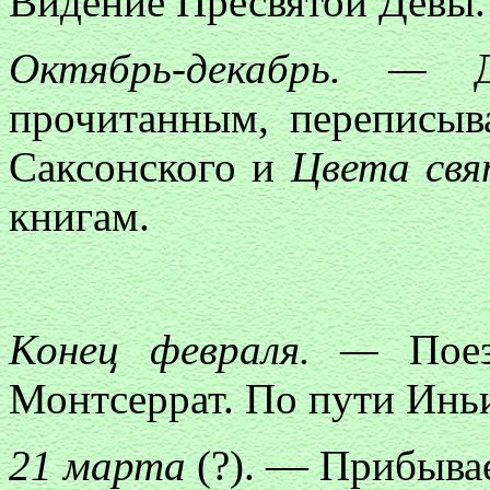
Видение Пресвятой Девы.
Октябрь-декабрь. —
Ду
прочитанным, переписы
Саксонского и
Цвета свя
книгам.
Конец февраля. —
Поез
Монтсеррат. По пути Инь
21 марта
(?). — Прибывае