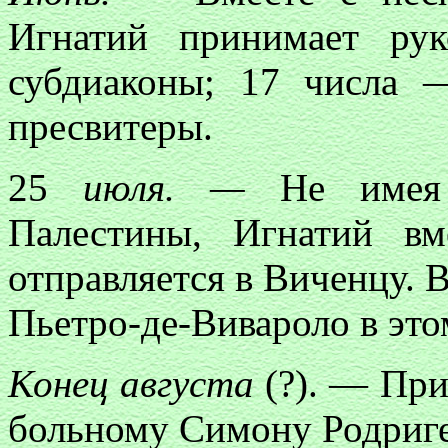
Игнатий принимает ру
субдиаконы; 17 числа
пресвитеры.
25
июля. —
Не имея 
Палестины, Игнатий в
отправляется в Виченцу. 
Пьетро-де-Вивароло в это
Конец августа
(?). — При
больному Симону Родриге