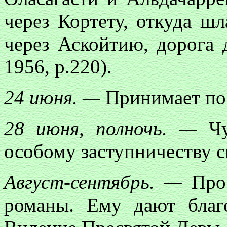
через Кортету, откуда шл
через Аскойтию, дорога 
1956, р.220).
24 июня. —
Принимает пос
28 июня, полночь. —
Чу
особому заступничеству с
Август-сентябрь. —
Прос
романы. Ему дают благ