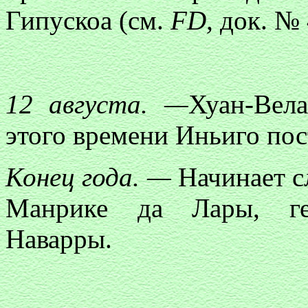
Гипускоа (см.
FD,
док. № 
12 августа. —
Хуан-Вел
этого времени Иньиго пос
Конец года. —
Начинает с
Манрике да Лары, гер
Наварры.