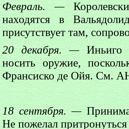
Февраль. —
Королевски
находятся в Вальядоли
присутствует там, сопров
20 декабря. —
Иньиго п
носить оружие, посколь
Франсиско де Ойя. См. AHS
18 сентября. —
Принимае
Не пожелал притронуться