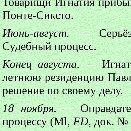
Товарищи Игнатия прибыв
Понте-Сиксто.
Июнь-август. —
Серьёз
Судебный процесс.
Конец августа. —
Игнати
летнюю резиденцию Павла
решение по своему делу.
18 ноября. —
Оправдате
процессу (Ml,
FD,
док. № 