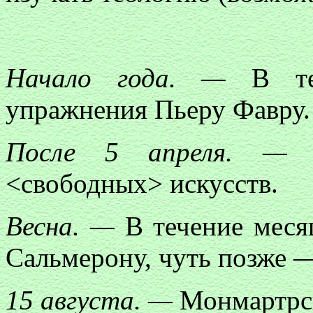
Начало года. —
В теч
упражнения Пьеру Фавру.
После 5 апреля. —
П
<свободных> искусств.
Весна. —
В течение меся
Сальмерону, чуть позже —
15 августа. —
Монмартрск