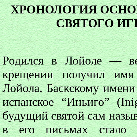
ХРОНОЛОГИЯ ОСН
СВЯТОГО И
Родился в Лойоле — ве
крещении получил имя 
Лойола. Баскскому имени 
испанское “Иньиго” (In
будущий святой сам называ
в его письмах стало 