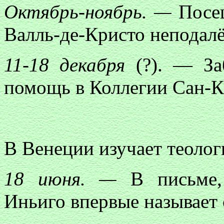
Октябрь-ноябрь. —
Посещ
Валль-де-Кристо неподалё
11-18 декабря
(?). — Заб
помощь в Коллегии Сан-К
В Венеции изучает теолог
18 июня. —
В письме, 
Иньиго впервые называет 