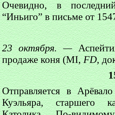
Очевидно, в последни
“Иньиго” в письме от 1547
23 октября. —
Аспейтия
продаже коня (MI,
FD,
док
1
Отправляется в Арёвало
Куэльяра, старшего к
Католика. По-видимо