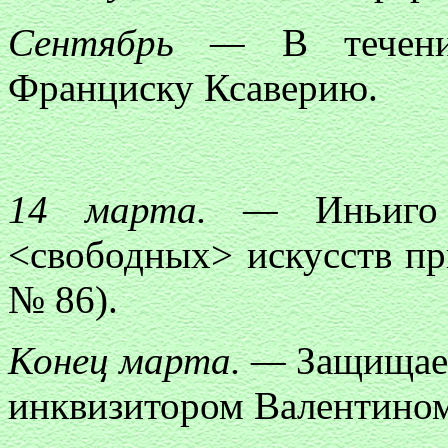
Сентябрь —
В течени
Франциску Ксаверию.
14 марта. —
Иньиго 
<свободных> искусств п
№ 86).
Конец марта. —
Защищает
инквизитором Валентином