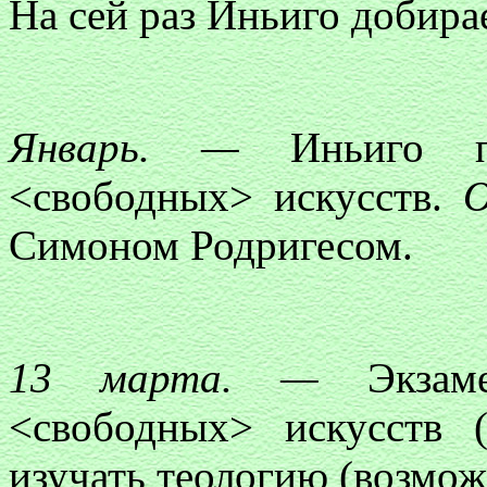
На сей раз Иньиго добира
Январь. —
Иньиго пол
<свободных> искусств.
О
Симоном Родригесом.
13 марта. —
Экзаме
<свободных> искусств 
изучать теологию (возможн