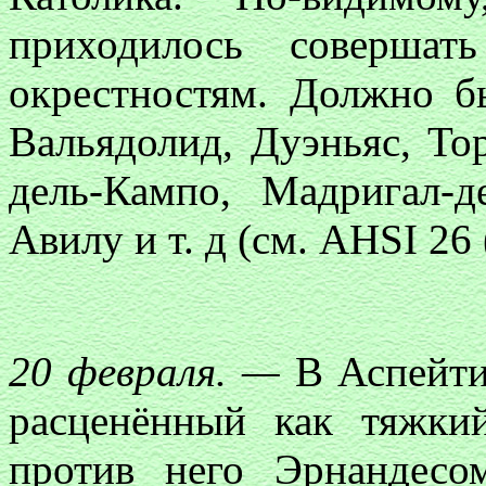
приходилось совершат
окрестностям. Должно б
Вальядолид, Дуэньяс, То
дель-Кампо, Мадригал-де
Авилу и т. д (см. AHSI 26 
20 февраля. —
В Аспейти
расценённый как тяжки
против него Эрнандесо