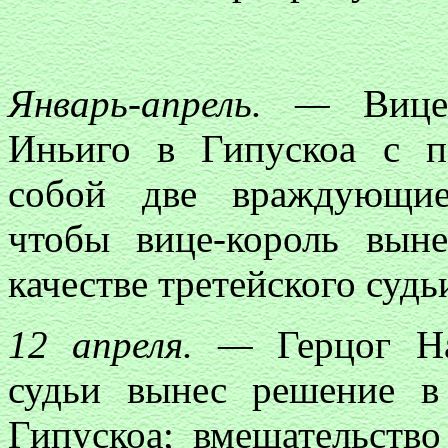
Январь-апрель. —
Вице-
Иньиго в Гипускоа с 
собой две враждующие
чтобы вице-король вын
качестве третейского судь
12
апреля. —
Герцог На
судьи вынес решение в
Гипускоа; вмешательств