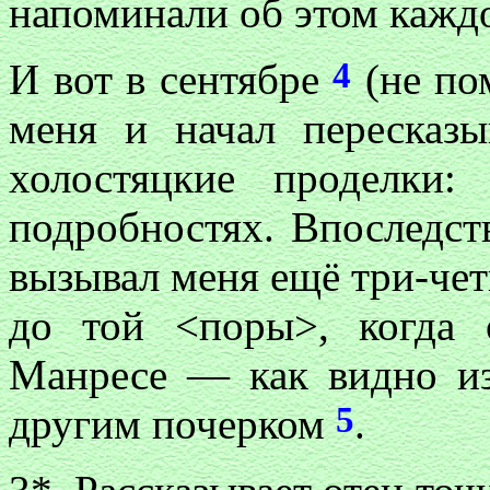
напоминали об этом каждо
4
И вот в сентябре
(не пом
меня и начал пересказ
холостяцкие проделки:
подробностях. Впоследст
вызывал меня ещё три-чет
до той <поры>, когда 
Манресе — как видно из 
5
другим почерком
.