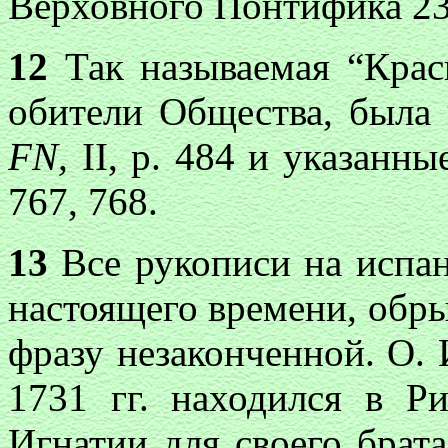
Верховного Понтифика 23 
12
Так называемая “Крас
обители Общества, была 
FN,
II, р. 484 и указанн
767, 768.
13
Все рукописи на испан
настоящего времени, обры
фразу незаконченной. О. 
1731 гг. находился в Р
Игнатии для своего брата