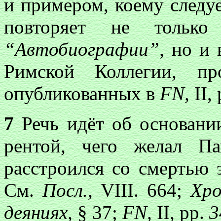
и примером, коему следу
повторяет не тольк
“Автобиографии”,
но и в
Римской Коллегии, п
опубликованных в
FN,
II, 
7
Речь идёт об основани
рентой, чего желал П
расстроился со смертью э
См.
Посл.,
VIII. 664;
Хро
деяниях,
§ 37;
FN,
II, pp.
3