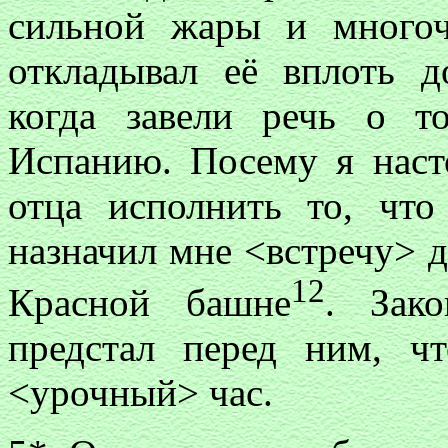
сильной жары и многоч
откладывал её вплоть д
когда завели речь о т
Испанию. Посему я наст
отца исполнить то, чт
назначил мне <встречу> д
12
Красной башне
. Зак
предстал перед ним, ч
<урочный> час.