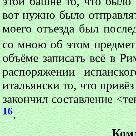
этой башне то, что было 
вот нужно было отправлят
моего отъезда был после
со мною об этом предме
объёме записать всё в Ри
распоряжении испанско
итальянски то, что привёз
закончил составление <тек
16
.
Ком