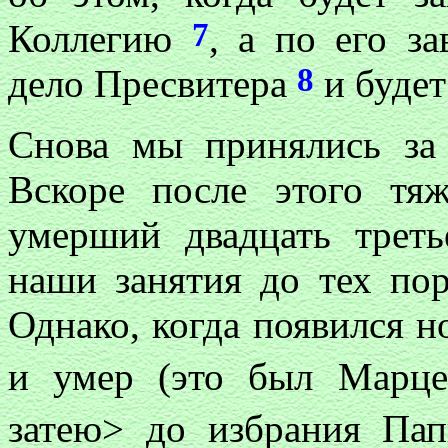
7
Коллегию
, а по его з
8
дело Пресвитера
и будет
Снова мы принялись за 
Вскоре после этого тя
умерший двадцать трет
наши занятия до тех пор
Однако, когда появился н
и умер (это был Марц
затею> до избрания Па