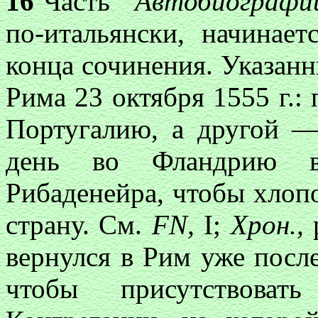
16
Часть
“Автобиографи
по-итальянски, начинае
конца сочинения. Указанн
Рима 23 октября 1555 г.:
Португалию, а другой 
день во Фландрию в
Рибаденейра, чтобы хлопо
страну. См.
FN,
I;
Хрон.,
вернулся в Рим уже после 
чтобы присутствоват