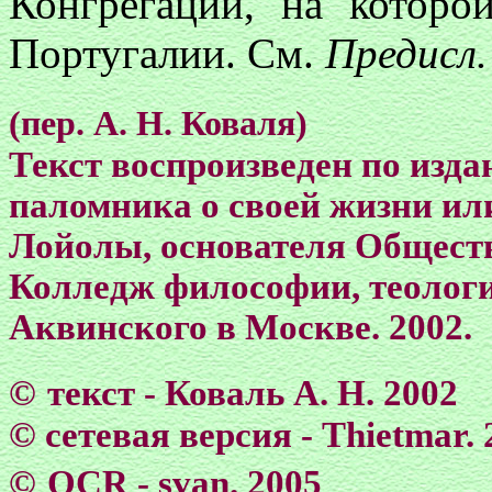
Конгрегации, на которо
Португалии. См.
Предисл.
(пер. А. Н. Коваля)
Текст воспроизведен по изда
паломника о своей жизни ил
Лойолы, основателя Обществ
Колледж философии, теолог
Аквинского в Москве. 2002.
©
текст - Коваль А. Н. 2002
©
сетевая версия - Тhietmar. 
©
OCR - svan. 2005