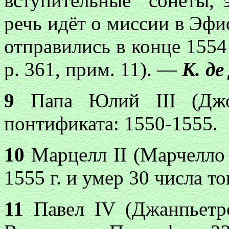
вступительные “сонеты, 
речь идёт о миссии в Эф
отправились в конце 1554 
р. 361, прим. 11). —
К. де
9
Папа Юлий III (Джо
понтификата: 1550-1555.
10
Марцелл II (Марчелло 
1555 г. и умер 30 числа то
11
Павел IV (Джанпьетро