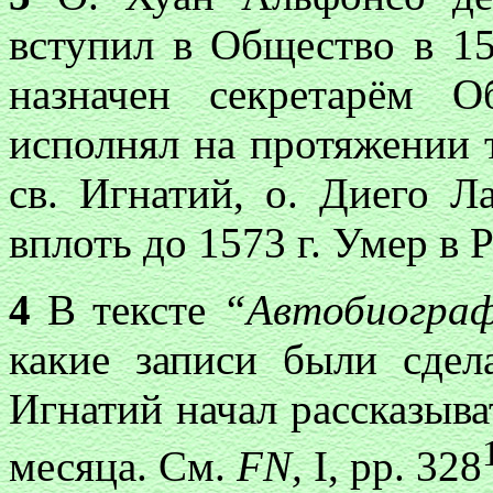
вступил в Общество в 15
назначен секретарём О
исполнял на протяжении т
св. Игнатий, о. Диего Л
вплоть до 1573 г. Умер в Р
4
В тексте
“Автобиограф
какие записи были сдел
Игнатий начал рассказыва
месяца. См.
FN,
I, pp. 328