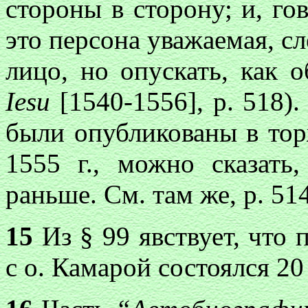
стороны в сторону; и, го
это персона уважаемая, сл
лицо, но опускать, как 
Iesu
[1540-1556], p. 518)
были опубликованы в тор
1555 г., можно сказат
раньше. См. там же, р. 514
15
Из § 99 явствует, что 
с о. Камарой состоялся 20