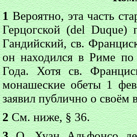
1
Вероятно, эта часть ста
Герцогской (del Duque) 
Гандийский, св. Франциск
он находился в Риме по
Года. Хотя св. Франци
монашеские обеты 1 февр
заявил публично о своём 
2
См. ниже, § 36.
3
О. Хуан Альфонсо де 