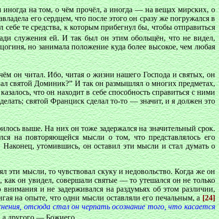
 иногда на том, о чём прочёл, а иногда — на вещах мирских, о
ладела его сердцем, что после этого он сразу же погружался в
ял себе те средства, к которым прибегнул бы, чтобы отправиться
ади служения ей. И так был он этим обольщён, что не видел,
рцогиня, но занимала положение куда более высокое, чем любая
ём он читал. Ибо, читая о жизни нашего Господа и святых, он
делал святой Доминик?” И так он размышлял о многих предметах,
 казалось, что он находит в себе способность справиться с ними
делать; святой Франциск сделал то-то — значит, и я должен это
рилось выше. На них он тоже задержался на значительный срок.
лся на повторяющейся мысли о том, что представлялось его
 Наконец, утомившись, он оставил эти мысли и стал думать о
ял эти мысли, то чувствовал скуку и недовольство. Когда же он
 как он увидел, совершали святые — то утешался он не только
то внимания и не задерживался на раздумьях об этом различии,
игая на опыте, что одни мысли оставляли его печальным, а
[24]
нения, отсюда стал он черпать осознание того, что касается
, а другого — Божиего.