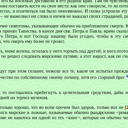
 его на носилках доставили в его родной край. Там он чувствовал
ова поставить кости на свои места: как они говорили, то ли пото
стах, и излечиться так было невозможно. И снова устроили эту 
— не вымолвил ни слова и ничем не выказал своих страданий, ра
прочие симптомы, указывающие обычно на приближение смерти. Ко
 принял Таинства, в канун дня свв. Петра и Павла, врачи сказа
го Петра, и вот Господу нашему было угодно, чтобы в эту са
 что смерть ему более не грозит.
сть, ниже колена, осталась у него торчать над другой, и нога поэт
 он решил следовать мирскими путями, а этот нарост, как он сч
будут при этом сильнее, нежели все те, какие он испытал прежде
4
ничество по собственному своему почину, хотя его старший брат
ю, то постарались прибегнуть к целительным средствам, дабы 
 дней он терпел мучения.
только хорошо, что во всём прочем был здоров, только вот не
[
 книги мирские и ложные, называемые обычно рыцарскими <роман
оме не нашлось ни одной из тех <книг>, которые он обычно чи