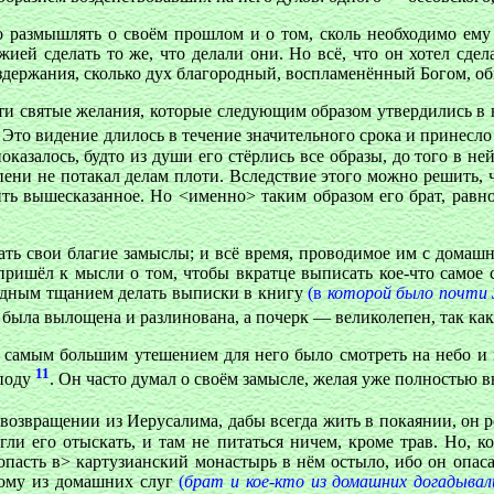
но размышлять о своём прошлом и о том, сколь необходимо ему
жией сделать то же, что делали они. Но всё, что он хотел сде
здержания, сколько дух благородный, воспламенённый Богом, о
ти святые желания, которые следующим образом утвердились в 
Это видение длилось в течение значительного срока и принесл
казалось, будто из души его стёрлись все образы, до того в ней 
епени не потакал делам плоти. Вследствие этого можно решить, 
ть вышесказанное. Но <именно> таким образом его брат, равно
вать свои благие замыслы; и всё время, проводимое им с домаш
пришёл к мысли о том, чтобы вкратце выписать кое-что самое
рядным тщанием делать выписки в книгу
(в
которой было почти 3
 была вылощена и разлинована, а почерк — великолепен, так к
о самым большим утешением для него было смотреть на небо и н
11
споду
. Он часто думал о своём замысле, желая уже полностью в
по возвращении из Иерусалима, дабы всегда жить в покаянии, о
ли его отыскать, и там не питаться ничем, кроме трав. Но, к
опасть в> картузианский монастырь в нём остыло, ибо он опаса
дному из домашних слуг
(
брат и кое-кто из домашних догадыва