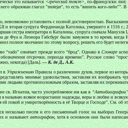
ечески это называется
<греческий текст>,
по-французски mot; 
т него образован глагол "motejar", то есть "винить кого-либо"”. 
, невозможно установить с полной достоверностью. Высказанные
и вторая супруга Фердинанда Католика, умершего в 1516 г.; 2) К
старшая сестра императора и Каталины, супруга сначала Мануэля I
а де Фуа и Леонора Габсбург были замужем в то время, когда 
нил полное молчание по этому вопросу, решить его будет нелегк
во “vado” означает прежде всего “брод”. Однако в
Словаре испа
обозначения отсрочки, периода времени”. Русское слово “прост
жно, некогда) [Даль].
—
К. де Д., А.К.
ал в
Упражнениях
Правила о различении духов, первое из которы
представлять мнимые удовольствия, заставляя их воображать чу
акими людьми противоположным образом, заставляя их переживать
не св. Игнатия, часто употребляемое им как в
“Автобиографии”
ием я называю всякое возрастание надежды, веры и любви и вс
ей покой и умиротворённость в её Творце и Господе”. См. об э
я несколько писем и его письменный голос на выборах Генера
их и называют
автографом,
хотя в основном они были написан