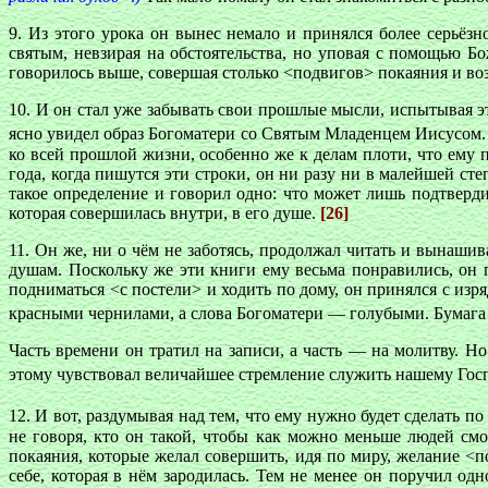
9. Из этого урока он вынес немало и принялся более серьёз
святым, невзирая на обстоятельства, но уповая с помощью Бо
говорилось выше, совершая столько <подвигов> покаяния и во
10. И он стал уже забывать свои прошлые мысли, испытывая э
ясно увидел образ Богоматери со Святым Младенцем Иисусом. 
ко всей прошлой жизни, особенно же к делам плоти, что ему по
года, когда пишутся эти строки, он ни разу ни в малейшей ст
такое определение и говорил одно: что может лишь подтверди
которая совершилась внутри, в его душе.
[26]
11. Он же, ни о чём не заботясь, продолжал читать и вынаши
душам. Поскольку же эти книги ему весьма понравились, он 
подниматься <с постели> и ходить по дому, он принялся с из
красными чернилами, а слова Богоматери — голубыми. Бумага
Часть времени он тратил на записи, а часть — на молитву. Н
этому чувствовал величайшее стремление служить нашему Го
12. И вот, раздумывая над тем, что ему нужно будет сделать 
не говоря, кто он такой, чтобы как можно меньше людей смог
покаяния, которые желал совершить, идя по миру, желание <п
себе, которая в нём зародилась. Тем не менее он поручил о