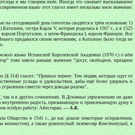
отсюда и мы говорим mote. Иногда это означает высказывание
В современном языке этот глагол имеет несколько иное значение:
 на сегодняшний день гипотезы сводятся к трём основным: 1)
аталина, сестра Карла V, которая родилась в 1507 г., а в 1525
, короля Португалии, а затем Франциска I, короля Франции. Все
Иньиго предавался своим мечтаниям, а Каталине было тогда не
о.
нского языка
Испанской Королевской Академии (1970 г.) о нём
ор” тоже имело раньше значение “досуг, свободное, праздное
х [§ 314] гласит:
“Правило первое:
Тем людям, которые идут от
вственные услады и удовольствия, дабы ещё более удержать и
 угрызения совести через доводы разума”.
,
так и в других сочинениях. В
Духовных упражнениях
он даже
якую внутреннюю радость, призывающую и привлекающую душу к
том особую работу: Айестаран.
—
А.К.
ла Общества в 1541 г., до нас дошли некоторые исправления,
ы копиистом), а также рукописный экземпляр
Конституций,
в