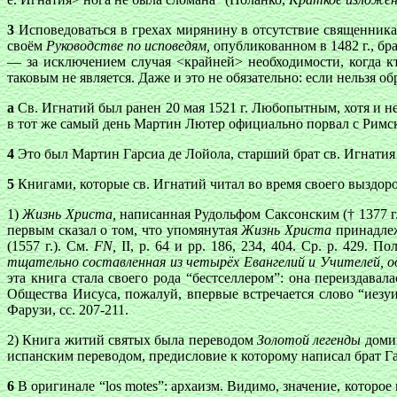
3
Исповедоваться в грехах мирянину в отсутствие священни
своём
Руководстве по исповедям,
опубликованном в 1482 г., бра
— за исключением случая <крайней> необходимости, когда кт
таковым не является. Даже и это не обязательно: если нельзя о
а
Св. Игнатий был ранен 20 мая 1521 г. Любопытным, хотя и не
в тот же самый день Мартин Лютер официально порвал с Рим
4
Это был Мартин Гарсиа де Лойола, старший брат св. Игнатия 
5
Книгами, которые св. Игнатий читал во время своего выздор
1)
Жизнь Христа,
написанная Рудольфом Саксонским († 1377 г.
первым сказал о том, что упомянутая
Жизнь Христа
принадлеж
(1557 г.). См.
FN,
II, р. 64 и pp. 186, 234, 404. Ср. р. 429. 
тщательно составленная из четырёх Евангелий и Учителей, 
эта книга стала своего рода “бестселлером”: она переиздавал
Общества Иисуса, пожалуй, впервые встречается слово “иезуит” 
Фарузи, сс. 207-211.
2) Книга житий святых была переводом
Золотой легенды
домин
испанским переводом, предисловие к которому написал брат Га
6
В оригинале “los motes”: архаизм. Видимо, значение, которо