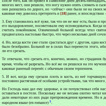
После того, как он провёл в Памплоне дней десять-пятнадцать,
многих мест, они решили, что ногу нужно опять сломать и сызн
они разошлись по дороге, но <сейчас> они были не на своих ме
каковые ему довелось претерпеть и
[18]
paнее, и впоследствии 
3. Ему становилось всё хуже, так что он не мог есть; были и 
его выздоровление, посоветовали ему исповедоваться. Когда он
считать покойником. Означенный больной всегда чтил свято
продвигалось настолько быстро, что через несколько дней сочли,
4. Но, когда кости уже стали срастаться друг с другом, одна ко
было безобразно. Больной не в силах был перенести этого, ибо
ли его срезать.
Те отвечали, что срезать его, конечно, можно, но страдания 
время, чтобы её разрезать. Но всё же он решился на это муче
каковые раненый перенёс с обычным своим терпением.
5. И вот, когда ему срезали плоть и кость, из неё торчавшу
постоянно растягивая её особыми устройствами, так что много
Но Господь наш дал ему здоровье, и он почувствовал себя нас
оставаться в постели. Поскольку же он весьма охотно читал
дали некоторые из них ради препровождения времени. Но в д
5
народном языке (en romance)
.