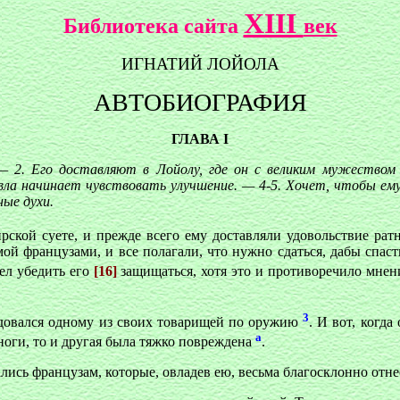
XIII
Библиотека сайта
век
ИГНАТИЙ ЛОЙОЛА
АВТОБИОГРАФИЯ
ГЛАВА I
— 2. Его доставляют в Лойолу, где он с великим мужеством
ла начинает чувствовать улучшение. — 4-5. Хочет, чтобы ему
ые духи.
ской суете, и прежде всего ему доставляли удовольствие рат
емой французами, и все полагали, что нужно сдаться, дабы спа
мел убедить его
[16]
защищаться, хотя это и противоречило мнен
3
ведовался одному из своих товарищей по оружию
. И вот, когд
а
 ноги, то и другая была тяжко повреждена
.
ались французам, которые, овладев ею, весьма благосклонно отн