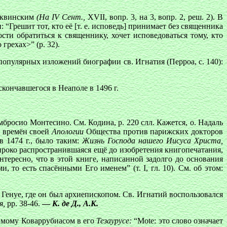
 Аквинским
(На IV Сент.,
XVII, вопр. 3, на 3, вопр. 2, реш. 2). В
“Грешит тот, кто её [т. е. исповедь] принимает без священника
ти обратиться к священнику, хочет исповедоваться тому, кто
грехах>” (р. 32).
популярных изложений биографии св. Игнатия (Перроа, с. 140):
кончавшегося в Неаполе в 1496 г.
бросио Монтесино. См. Кодина, р. 220 слл. Кажется, о. Надаль
о времён своей
Апологии
Общества против парижских докторов
 в 1474 г., было таким:
Жизнь Господа нашего Иисуса Христа,
широко распространившаяся ещё до изобретения книгопечатания,
Интересно, что в этой книге, написанной задолго до основания
и, то есть спасёнными Его именем” (т. I, гл. 10). См. об этом:
 Генуе, где он был архиепископом. Св. Игнатий воспользовался
я,
pp. 38-46.
—
К. де Д., А.К.
димому Коваррубиасом в его
Тезаурусе:
“Mote: это слово означает