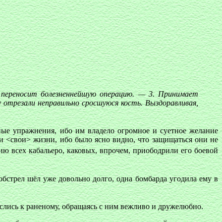
 переносит болезненнейшую операцию. — 3. Принимает
 отрезали неправильно сросшуюся кость. Выздоравливая,
ные упражнения, ибо им владело огромное и суетное желание
сти <свои> жизни, ибо было ясно видно, что защищаться они не
ию всех кабальеро, каковых, впрочем, приободрили его боевой
а обстрел шёл уже довольно долго, одна бомбарда угодила ему в
еслись к раненому, обращаясь с ним вежливо и дружелюбно.