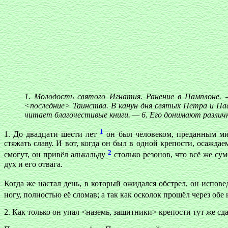
1. Молодость святого Игнатия. Ранение в Памплоне. 
<последние> Таинства. В канун дня святых Петра и Пав
читает благочестивые книги. — 6. Его донимают различн
1
1. До двадцати шести лет
он был человеком, преданным мир
стяжать славу. И вот, когда он был в одной крепости, осажда
2
смогут, он привёл алькальду
столько резонов, что всё же су
дух и его отвага.
Когда же настал день, в который ожидался обстрел, он испо
ногу, полностью её сломав; а так как осколок прошёл через обе
2. Как только он упал <наземь, защитники> крепости тут же сд