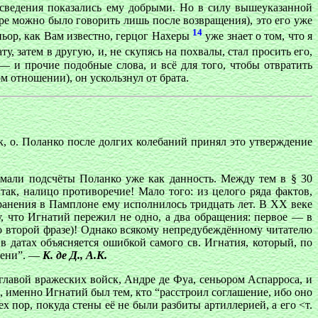
 сведения показались ему добрыми. Но в силу вышеуказанной
ре можно было говорить лишь после возвращения), это его уже
14
еньор, как Вам известно, герцог Нахеры
уже знает о том, что я
ту, затем в другую, и, не скупясь на похвалы, стал просить его,
— и прочие подобные слова, и всё для того, чтобы отвратить
м отношении), он ускользнул от брата.
к, о. Поланко после долгих колебаний принял это утверждение
нимали подсчёты Поланко уже как данность. Между тем в § 30
Итак, налицо противоречие! Мало того: из целого ряда фактов,
ню ранения в Памплоне ему исполнилось тридцать лет. В XX веке
у, что Игнатий пережил не одно, а два обращения: первое — в
 второй фразе)! Однако всякому непредубеждённому читателю
в датах объясняется ошибкой самого св. Игнатия, который, по
емени”. —
К. де Д., А.К.
главой вражеских войск, Андре де Фуа, сеньором Аспарроса, и
, именно Игнатий был тем, кто “расстроил соглашение, ибо оно
х пор, покуда стены её не были разбиты артиллерией, а его <т.