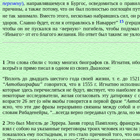
перемену
)
, направлявшемуся в Бургос, осведомиться о прави
причины, а также потому, что он был полностью поглощён пут
не так занимало. Вместо этого, несколько набравшись сил, он 
15
здоров. Славно будет, если я отправлюсь в Наваррет”
(герцог
чтобы он не пускался на <верную> погибель, чтобы подумал 
<Иньиго> от его благого желания. Но ответ был таким: не укло
1
Эти слова сбили с толку многих биографов св. Игнатия, ибо
всерьёз и прямо писал в одном из своих
Диалогов:
“Вплоть до двадцать шестого года своей жизни, т. е. до 15
“Автобиографии”
говорится, что в 1555 г. Игнатию исполнил
которые здесь перечисляться не будут, явствует, что наиболее
некоторые исследователи, желая согласовать эту датировку с
возрасте 26 лет (о нём якобы говорится в первой фразе
“Автоб
ясно, что эти две фразы неразрывно связаны между собой и о
словам Рибаденейры, “...всегда верно передавал суть дела, н
2
Это был Мигель де Эррера. Заняв город Памплону, французы 
взял с собою на указанные переговоры троих человек из числа
показалось ему постыдным, и это стало причиной того, что они
е. Игнатия> нога не была сломана” (Поланко,
Краткое изложен