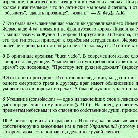
изречение, произнесённое изящно и в немногих словах. По-гр
колкое и язвительное, что по-латински мы зовём dicterium, и о
“обзывать”, “давать прозвище”, “язвить”.
—
К. де Д., А.К.
7
Кто была дама, занимавшая мысли выздоравливавшего Иньиго
Жермена де Фуа, племянница французского короля Людовика XII 
г. вышла замуж за Жуана III, короля Португалии; 3) Леонора, 
эти три гипотезы приводят к серьёзным затруднениям. Жермен
более четырнадцати-пятнадцати лет. Поскольку св. Игнатий хра
8
В оригинале архаизм: “buen vado”. В современном языке сло
говорится следующее: “вышедшее из употребления слово для 
время”: ср. пословицу: “Простору нет, руки не доходят” (недосу
9
Этот опыт пригодился Игнатию впоследствии, когда он пис
одного смертного греха к другому, враг имеет обыкновение 
укоренить их в пороках и грехах. А благой дух поступает с т
б
Утешение (consolacion) — одно из важнейших слов в лексико
даёт определение этому понятию (§ 31 б): “Наконец, утешен
предметам небесным и ко спасению собственной души, принося 
10
В числе прочих автографов св. Игнатия, каковыми являютс
собственноручно внесённые им в текст
Упражнений
(потому 
котором также есть поправки, сделанные рукой святого.