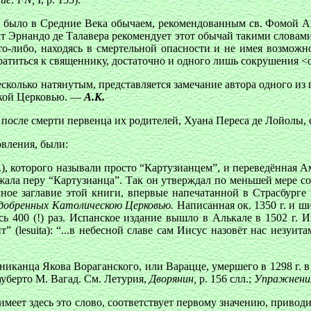
ка было в Средние Века обычаем, рекомендованным св. Фомой
т Эрнандо де Талавера рекомендует этот обычай такими словами: 
о-либо, находясь в смертельной опасности и не имея возможнос
братиться к священнику, достаточно и одного лишь сокрушения <о 
сколько натянутым, представляется замечание автора одного из 
ской Церковью. —
А.К.
после смерти первенца их родителей, Хуана Переса де Лойолы, с
овления, были:
), которого называли просто “Картузианцем”, и переведённая Ам
ала перу “Картузианца”. Так он утверждал по меньшей мере с
Полное заглавие этой книги, впервые напечатанной в Страсбурге
одобренных Католическою Церковью.
Написанная ок. 1350 г. и 
ась 400 (!) раз. Испанское издание вышло в Алькале в 1502 г. 
(lesuita): “...в небесной славе сам Иисус назовёт нас иезуитам
иканца Якова Вораганского, или Варацце, умершего в 1298 г. в
уберто М. Вагад. См. Летурия,
Дворянин,
р. 156 слл.;
Упражнени
е имеет здесь это слово, соответствует первому значению, приво