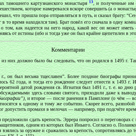
13
лах тамошнего картузианского монастыря
, и полученные им
ешествием, которое намеревался вскоре совершить (а о монасты
решил, что пришла пора отправляться в путь, и сказал брату: “С
 в то время находился там). Брат повёл его сначала в одну комна
о том, как надеется на него народ, какой вес он может иметь 
няясь от истины (ибо и тогда уже он был крайне щепетилен в это
Комментарии
 из них должно было бы следовать, что он родился в 1495 г. Та
21 г., он был весьма тщеславен”. Более поздние биографы при
ось 62 года, и тогда его рождение следует отнести к 1493 г. 
 вероятной датой рождения св. Игнатия был 1491 г., т. е. ко д
 обсуждаемыми здесь словами святого, приходили даже к вывод
иографии”),
и второе — после ранения в Памплоне (о чём — во
тносятся к одному и тому же событию. Скорее всего, разнобой 
о мог допустить промахи в мелочах — например, при подсчёте вр
предложили сдать крепость. Эррера попросил о переговорах с 
 защитников, одним из которых был Иньиго. Согласно о. Поланко
 взялись за оружие и сражались за крепость, сопротивляясь до те
ие: FN,
I, р. 155).