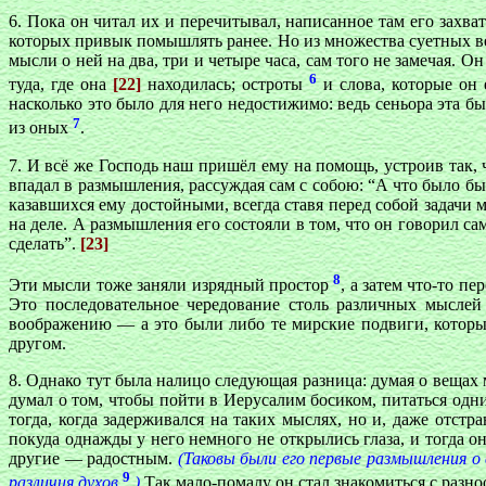
6. Пока он читал их и перечитывал, написанное там его захва
которых привык помышлять ранее. Но из множества суетных вещ
мысли о ней на два, три и четыре часа, сам того не замечая. О
6
туда, где она
[22]
находилась; остроты
и слова, которые он 
насколько это было для него недостижимо: ведь сеньора эта б
7
из оных
.
7. И всё же Господь наш пришёл ему на помощь, устроив так,
впадал в размышления, рассуждая сам с собою: “А что было бы,
казавшихся ему достойными, всегда ставя перед собой задачи мн
на деле. А размышления его состояли в том, что он говорил са
сделать”.
[23]
8
Эти мысли тоже заняли изрядный простор
, а затем что-то п
Это последовательное чередование столь различных мыслей
воображению — а это были либо те мирские подвиги, которые
другом.
8. Однако тут была налицо следующая разница: думая о вещах м
думал о том, чтобы пойти в Иерусалим босиком, питаться одн
тогда, когда задерживался на таких мыслях, но и, даже отстр
покуда однажды у него немного не открылись глаза, и тогда о
другие — радостным.
(Таковы были его первые размышления о
9
различия духов
.
)
Так мало-помалу он стал знакомиться с разно