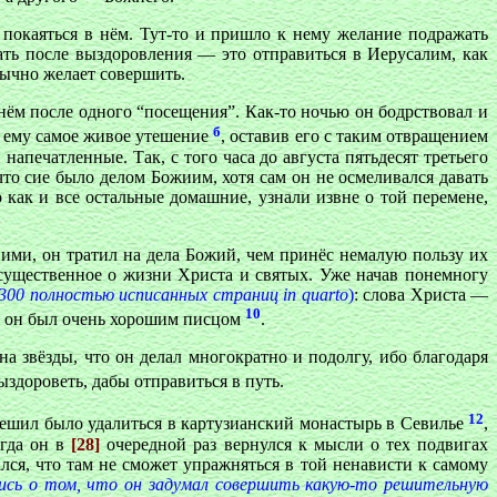
 покаяться в нём. Тут-то и пришло к нему желание подражать
лать после выздоровления — это отправиться в Иерусалим, как
бычно желает совершить.
нём после одного “посещения”. Как-то ночью он бодрствовал и
б
о ему самое живое утешение
, оставив его с таким отвращением
напечатленные. Так, с того часа до августа пятьдесят третьего
что сие было делом Божиим, хотя сам он не осмеливался давать
 как и все остальные домашние, узнали извне о той перемене,
ними, он тратил на дела Божий, чем принёс немалую пользу их
 существенное о жизни Христа и святых. Уже начав понемногу
00 полностью исписанных страниц in quarto
)
: слова Христа —
10
ак он был очень хорошим писцом
.
а звёзды, что он делал многократно и подолгу, ибо благодаря
ыздороветь, дабы отправиться в путь.
12
н решил было удалиться в картузианский монастырь в Севилье
,
огда он в
[28]
очередной раз вернулся к мысли о тех подвигах
лся, что там не сможет упражняться в той ненависти к самому
лись о том, что он задумал совершить какую-то решительную