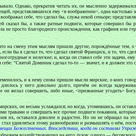
тывало. Однако, прекратив читать их, он мысленно задерживался
ей, представлявшихся ему <в воображении>, одна настолько зав
н воображал себе, что сделал бы, служа некой сеньоре; представл
ей сказал бы, а также ратные подвиги, которые совершил бы р
ыла не просто благородного происхождения, как графиня или ге
 что на смену этим мыслям пришли другие, порождённые тем, о ч
 если бы я сделал то, что сделал святой Франциск, и то, что с
оготрудные и нелегкие; и, когда он ставил себе эти задачи, ему
м себе: “Святой Доминик сделал то-то — значит, и я должен это с
еременилось, и к нему снова пришли мысли мирские, о коих гово
 длилось у него довольно долго, причём он всегда задержива
 он желал совершить, либо иные, <призванные угодить> Богу.
ирских, он весьма услаждался; но когда, утомившись, он оставл
ими травами и совершать все прочие подвиги покаяния, которые,
анив их, оставался доволен и радостен. Но он не обращал на э
н стал удивляться этому разнообразию и размышлять о нём, пост
 вещах Божественных. Впоследствии, когда он составлял Упраж
образием воздействовавших на него духов: одного — бесовского