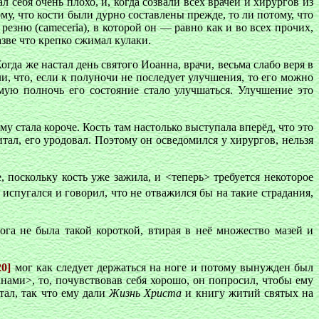
 себя очень плохо, и, когда созвали всех врачей и хирургов из
му, что кости были дурно составлены прежде, то ли потому, что
резню (cameceria), в которой он — равно как и во всех прочих,
зве что крепко сжимал кулаки.
гда же настал день святого Иоанна, врачи, весьма слабо веря в
ли, что, если к полуночи не последует улучшения, то его можно
мую полночь его состояние стало улучшаться. Улучшение это
ому стала короче. Кость там настолько выступала вперёд, что это
итал, его уродовал. Поэтому он осведомился у хирургов, нельзя
, поскольку кость уже зажила, и <теперь> требуется некоторое
испугался и говорил, что не отважился бы на такие страдания,
нога не была такой короткой, втирая в неё множество мазей и
20]
мог как следует держаться на ноге и потому вынужден был
ами>, то, почувствовав себя хорошо, он попросил, чтобы ему
тал, так что ему дали
Жизнь Христа
и книгу житий святых на