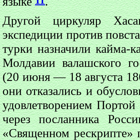
11
языке
.
Другой циркуляр Хаса
экспедиции против повста
турки назначили кайма-к
Молдавии валашского г
(20 июня — 18 августа 180
они отказались и обуслов
удовлетворением Портой 
через посланника Рос
«Священном рескрипте» п