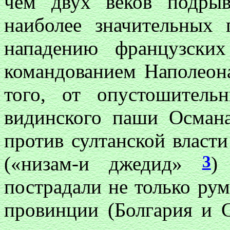
чем двух веков подры
наиболее значительных 
нападению французски
командованием Наполеона
того, от опустошитель
видинского паши Осман
против султанской власти
3
(«низам-и джедид»
)
пострадали не только ру
провинции (Болгария и С