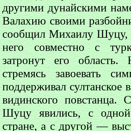
другими дунайскими наме
Валахию своими разбойни
сообщил Михаилу Шуцу, ч
него совместно с тур
затронут его область
стремясь завоевать си
поддерживал султанское в
видинского повстанца. 
Шуцу явились, с одной
стране, а с другой — выс