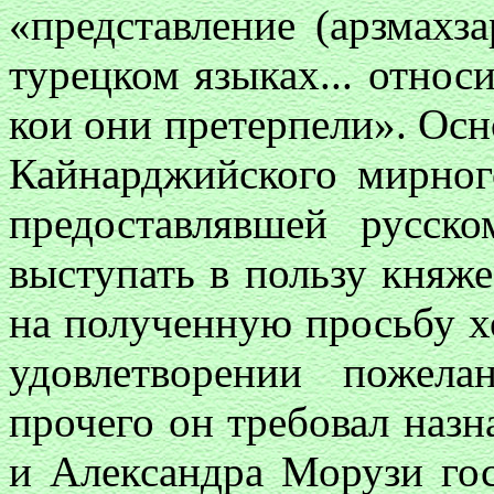
«представление (арзмахз
турецком языках... относ
кои они претерпели». Осн
Кайнарджийского мирного
предоставлявшей русск
выступать в пользу княж
на полученную просьбу х
удовлетворении пожел
прочего он требовал наз
и Александра Морузи гос