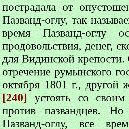
пострадала от опустоше
Пазванд-оглу, так назыв
время Пазванд-оглу о
продовольствия, денег, с
для Видинской крепости.
отречение румынского го
октября 1801 г., друго
[240]
устоять со своим
против пазвандцев. Но
Пазванд-оглу, все вр