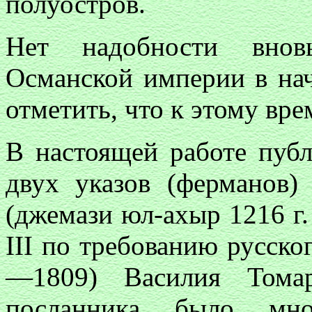
полуостров.
Нет надобности вновь
Османской империи в на
отметить, что к этому вре
В настоящей работе пуб
двух указов (ферманов)
(джемази юл-ахыр 1216 г.
III по требованию русско
—1809) Василия Томар
посланника было мн