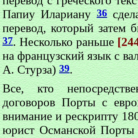
перевод с греческого тек
36
Папиу Илариану
сдела
перевод, который затем 
37
. Несколько раньше
[24
на французский язык с вал
39
А. Стурза)
.
Все, кто непосредств
договоров Порты с евро
внимание и рескрипту 180
юрист Османской Порт