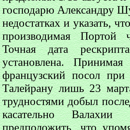
господарю Александру Ш
недостатках и указать, чт
производимая Портой 
Точная дата рескрип
установлена. Принимая
французский посол при
Талейрану лишь 23 март
трудностями добыл после
касательно Валахи
предположить, что упом