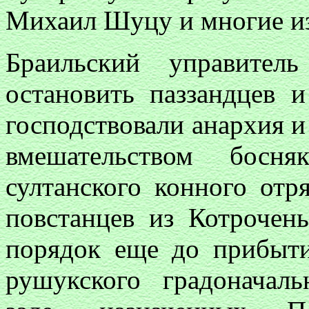
Михаил Шуцу и многие из
Браильский управител
остановить паззандцев 
господствовали анархия и
вмешательством босня
султанского конного отр
повстанцев из Котрочень
порядок еще до прибыт
рушукского градоначал