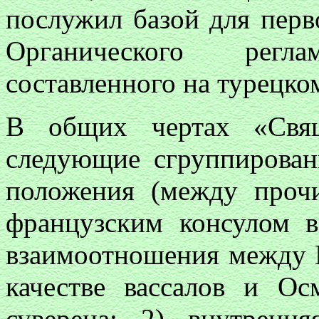
послужил базой для пер
Органического регл
составленного на турецко
В общих чертах «Свящ
следующие сгруппирова
положения (между проч
французским консулом 
взаимоотношения между 
качестве вассалов и Ос
суверена; 2) внутренн