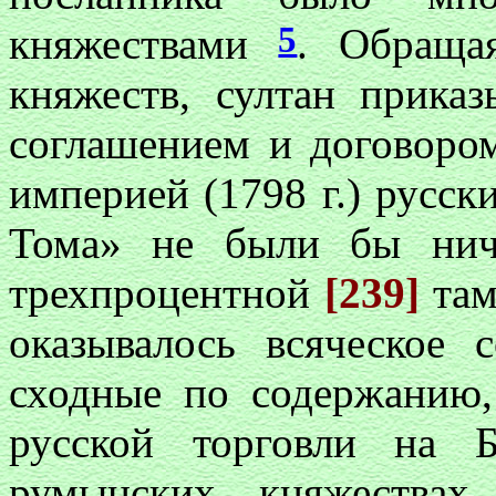
5
княжествами
. Обраща
княжеств, султан приказ
соглашением и договоро
империей (1798 г.) русс
Тома» не были бы нич
трехпроцентной
[239]
та
оказывалось всяческое 
сходные по содержанию,
русской торговли на 
румынских княжествах