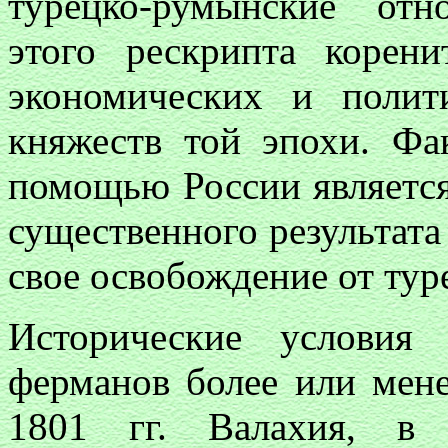
турецко-румынские от
этого рескрипта корени
экономических и полит
княжеств той эпохи. Фа
помощью России являетс
существенного результата
свое освобождение от ту
Исторические условия
ферманов более или мен
1801 гг. Валахия, в 