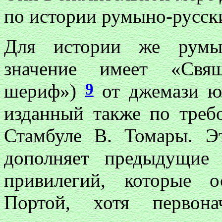
по истории румыно-русс
Для истории же румын
значение имеет «Свящ
9
шериф»)
от джемази юл
изданный также по треб
Стамбуле В. Томары. Э
дополняет предыдущие
привилегий, которые 
Портой, хотя первона