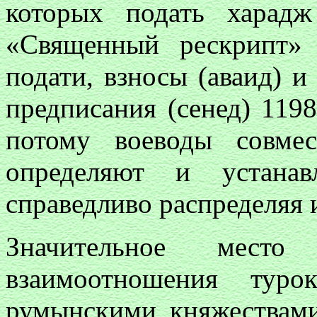
которых подать харад
«Священный рескрипт» 
подати, взносы (аваид) и
предписания (сенед) 119
потому воеводы совме
определяют и устанав
справедливо распределяя и
Значительное мест
взаимоотношения т
румынскими княжествами