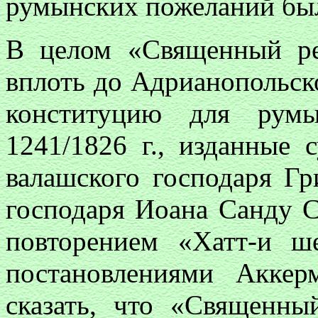
румынских пожеланий бы
В целом «Священный ре
вплоть до Адрианопольско
конституцию для румы
1241/1826 г., изданные
валашского господаря Г
господаря Иоана Санду 
повторением «Хатт-и ш
постановлениями Аккер
сказать, что «Священны