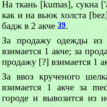
На ткань [kumas], сукна ['
как и на вьюк холста [be
39
бадж в 2 акче
.
За продажу одежды из 
взимается 1 акче; за прод
продажу [?] взимается 1 
За ввоз крученого шел
взимается 1 акче за me
городе и вывозится из н