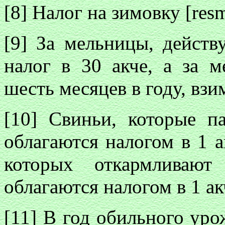
[8] Налог на зимовку [res
[9] За мельницы, действ
налог в 30 акче, а за 
шесть месяцев в году, взи
[10] Свиньи, которые па
облагаются налогом в 1 а
которых откармливаю
облагаются налогом в 1 акч
[11] В год обильного уро