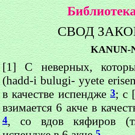
Библиотека
СВОД ЗАК
KANUN-N
[1] С неверных, которы
(hadd-i bulugi- yyete erise
3
в качестве испендже
; с
взимается 6 акче в качеств
4
, со вдов кяфиров (т
5
испендже в 6 акчe
.