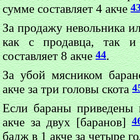
4
сумме составляет 4 акче
За продажу невольника ил
как с продавца, так и
44
составляет 8 акче
.
За убой мясником баран
4
акче за три головы скота
Если бараны приведены и
4
акче за двух [баранов]
бадж в 1 акче за четыре 