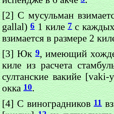
[2] С мусульман взимается
6
7
gallal)
1 киле
с каждых
взимается в размере 2 кил
9
[3] Юк
, имеющий хожде
киле из расчета стамбул
султанские вакийе [vaki-y
10
окка
.
11
[4] С виноградников
вз
12