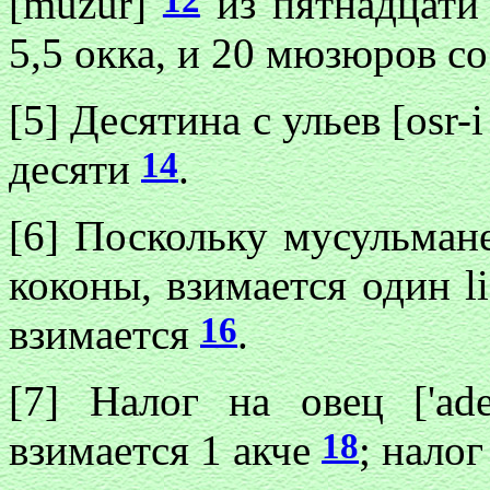
[muzur]
из пятнадцат
5,5 окка, и 20 мюзюров с
[5] Десятина с ульев [osr-
14
десяти
.
[6] Поскольку мусульмане
коконы, взимается один l
16
взимается
.
[7] Налог на овец ['ad
18
взимается 1 акче
; налог