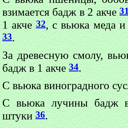
3
взимается бадж в 2 акче
32
1 акче
, с вьюка меда и
33
.
За древесную смолу, вью
34
бадж в 1 акче
.
С вьюка виноградного сус
С вьюка лучины бадж в
36
штуки
.