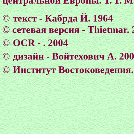
центральной Европы. Т. 1.
М.
©
текст - Кабрда Й. 1964
©
сетевая версия - Тhietmar. 
©
OCR -
. 2004
©
дизайн - Войтехович А. 20
©
Институт Востоковедения.