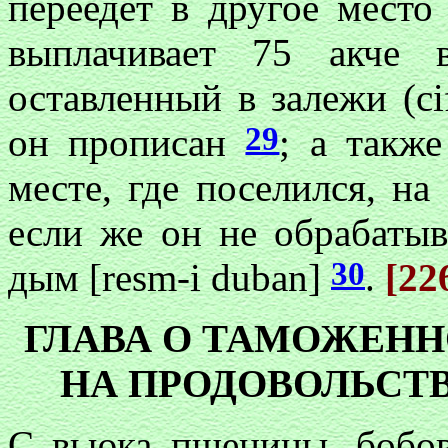
переедет в другое место
выплачивает 75 акче 
оставленный в залежи (cif
29
он прописан
; а также
месте, где поселился, на
если же он не обрабатыв
30
дым [resm-i duban]
.
[22
ГЛАВА О ТАМОЖЕНН
НА ПРОДОВОЛЬСТВ
С вьюка пшеницы, бобов