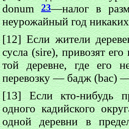
23
donum
—налог в разм
неурожайный год никаких
[12] Если жители дерев
сусла (sire), привозят ег
той деревне, где его н
перевозку — бадж (bac) —
[13] Если кто-нибудь 
одного кадийского окру
одной деревни в преде