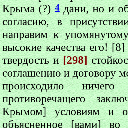
4
Крыма (?)
дани, но и о
согласию, в присутств
направим к упомянутом
высокие качества его! [8
твердость и
[298]
стойко
соглашению и договору м
происходило ничего
противоречащего закл
Крымом] условиям и об
объясненное [вами] во