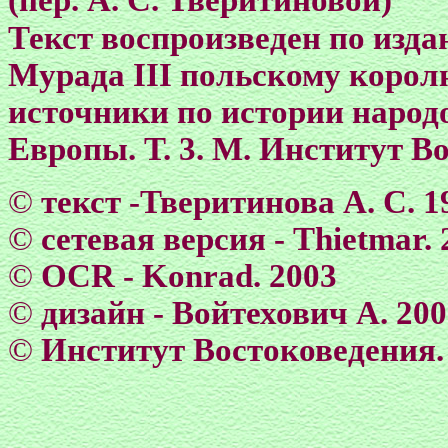
(пер. А. С. Тверитиновой)
Текст воспроизведен по изд
Мурада III польскому корол
источники по истории народ
Европы. Т. 3. М. Институт В
©
текст -Тверитинова А. С. 1
©
сетевая версия - Тhietmar. 
©
OCR - Konrad. 2003
©
дизайн - Войтехович А. 20
©
Институт Востоковедения.