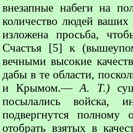
внезапные набеги на по
количество людей ваших и
изложена просьба, что
Счастья [5] к (вышеуп
вечными высокие качеств
дабы в те области, поско
и Крымом.—
А. Т.)
су
посылались войска, и
подвергнутся полному 
отобрать взятых в каче