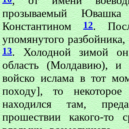
, от имени воевод
прозываемый Ювашк
12
Константином
. Пос
упомянутого разбойника,
13
. Холодной зимой он
область (Молдавию), и
войско ислама в тот мо
походу], то некоторое
находился там, пред
прошествии какого-то