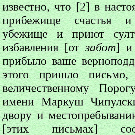
известно, что [2] в нас
прибежище счастья и 
убежище и приют султа
избавления [от
забот
]
и
прибыло ваше верноподд
этого пришло письмо,
величественному Поро
имени Маркуш Чипулс
двору и местопребывани
[этих письмах] с