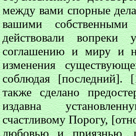
между вами спорные дел
вашими собственными
действовали вопреки 
соглашению и миру и н
изменения существующе
соблюдая [последний]. 
также сделано предосте
издавна установлен
счастливому Порогу, [отно
любовью и приязнью, 