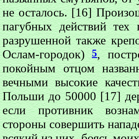
не осталось. [16] Произо
пагубных действий тех п
разрушенной также креп
5
Ослам-городок)
, пост
покойным отцом назва
вечными высокие качест
Польши до 50000 [17] дер
если противник возна
стороны совершить нападен
всякий из них, боясь мо