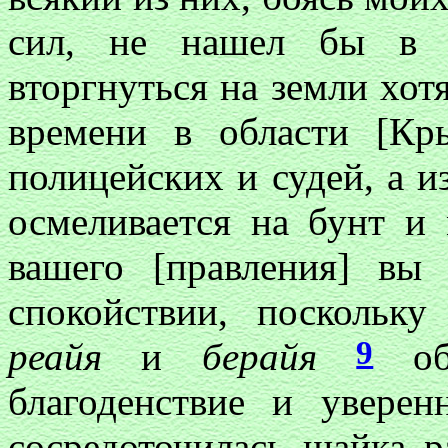
сил, не нашел бы в с
вторгнуться на земли хо
времени в области [Кр
полицейских и судей, а 
осмеливается на бунт и
вашего [правления] вы
спокойствии, поскольк
9
реайя
и
берайя
обр
благоденствие и уверен
сосредоточилась шайка р