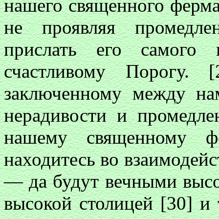
нашего священного ферма
не проявляя промедле
прислать его самого
счастливому Порогу. 
заключенному между на
нерадивости и промедл
нашему священному ф
находитесь во взаимодей
— да будут вечными высо
высокой столицей [30] и