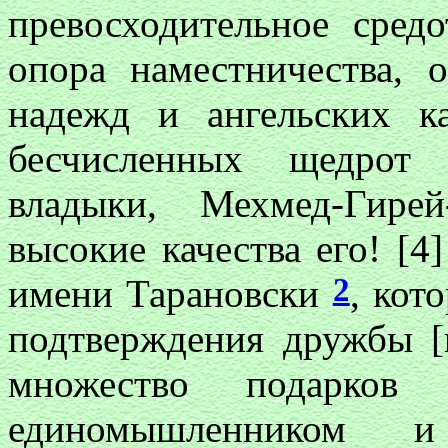
превосходительное средо
опора наместничества, 
надежд и ангельских ка
бесчисленных щедрот
владыки, Мехмед-Гире
высокие качества его! [4
2
имени Тарановски
, кот
подтверждения дружбы [в
множество подарков
единомышленником и