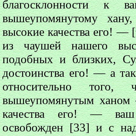
благосклонности к в
вышеупомянутому хану
высокие качества его! — 
из чаушей нашего выс
подобных и близких, С
достоинства его! — а та
относительно того, 
вышеупомянутым ханом 
качества его! — ваш
освобожден [33] и с н