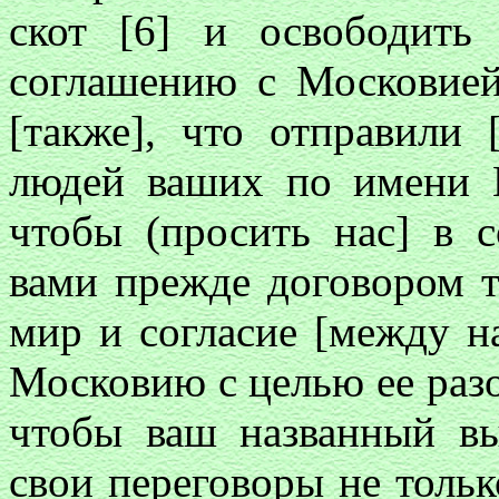
скот [6] и освободить
соглашению с Московией
[также], что отправили
людей ваших по имени
чтобы (просить нас] в 
вами прежде договором т
мир и согласие [между н
Московию с целью ее разо
чтобы ваш названный вы
свои переговоры не толь