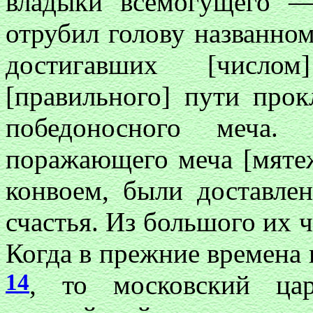
владыки всемогущего 
отрубил голову названно
достигавших [числ
[правильного] пути про
победоносного меча. 
поражающего меча [мятеж
конвоем, были доставле
счастья. Из большого их 
Когда в прежние времена 
14
, то московский ца