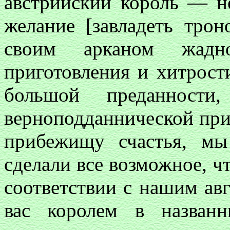
австрийский король — н
желание [завладеть тро
своим арканом жадн
приготовления и хитрости
большой преданности
верноподданнической при
прибежищу счастья, мы
сделали все возможное, ч
соответствии с нашим ав
вас королем в назван