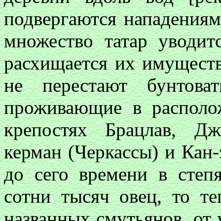
подвергаются нападениям
множество татар уводитс
расхищается их имуществ
не перестают бунтоват
проживающие в располо
крепостях Брацлав, Дж
керман (Черкассы) и Кан-
до сего времени в степ
сотни тысяч овец, то те
названных смутьянов, от