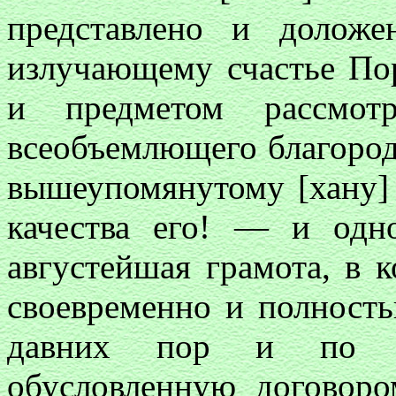
представлено и долож
излучающему счастье Пор
и предметом рассмотр
всеобъемлющего благород
вышеупомянутому [хану]
качества его! — и одн
августейшая грамота, в к
своевременно и полность
давних пор и по на
обусловленную договор