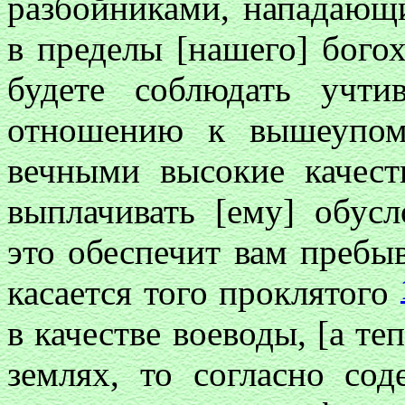
разбойниками, нападающ
в пределы [нашего] богох
будете соблюдать учти
отношению к вышеупом
вечными высокие качест
выплачивать [ему] обус
это обеспечит вам пребыв
касается того проклятого
в качестве воеводы, [а т
землях, то согласно со