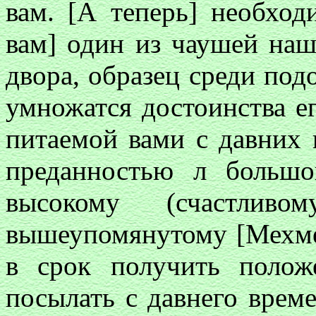
вам. [А теперь] необход
вам] один из чаушей наш
двора, образец среди по
умножатся достоинства е
питаемой вами с давних 
преданностью л больш
высокому (счастливо
вышеупомянутому [Мехме
в срок получить полож
посылать с давнего време