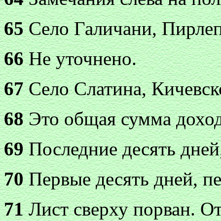
65
Село Галичани, Пирлеп
66
Не уточнено.
67
Село Слатина, Кичевск
68
Это общая сумма доходо
69
Последние десять дней,
70
Первые десять дней, пе
71
Лист сверху порван. О