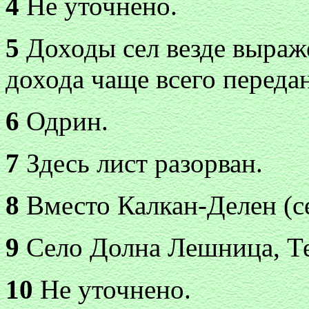
4
Не уточнено.
5
Доходы сел везде выраже
дохода чаще всего передан
6
Одрин.
7
Здесь лист разорван.
8
Вместо Калкан-Делен (се
9
Село Долна Лешница, Те
10
Не уточнено.