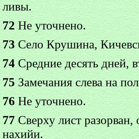
ливы.
72
Не уточнено.
73
Село Крушина, Кичевск
74
Средние десять дней, в
75
Замечания слева на пол
76
Не уточнено.
77
Сверху лист разорван, 
нахийи.