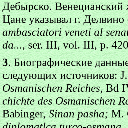
Дебырско. Венецианский 
Цане указывал г. Делвино (
ambasciatori veneti al senat
da...,
ser. III, vol. III, p. 420
3
. Биографические данны
следующих источников: J.
Osmanischen Reiches,
Bd I
chichte des Osmanischen R
Babinger,
Sinan pasha;
M. 
diplomatlca turco-osmana,