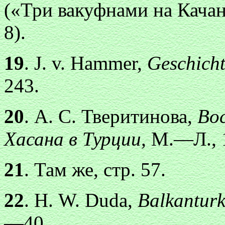
(«Три вакуфнами на Кача
8).
19
. J. v. Hammer,
Geschich
243.
20
. А. С. Тверитинова,
Во
Хасана в Турции,
М.—Л., 1
21
. Там же, стр. 57.
22
. Н. W. Duda,
Balkanturk
—40.