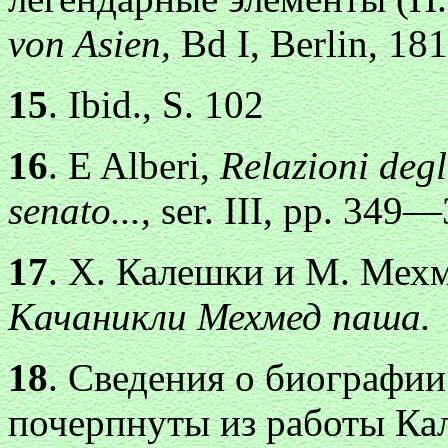
von Asien,
Bd I, Berlin, 18
15
. Ibid., S. 102
16
. E Alberi,
Relazioni degl
senato...,
ser. III, pp. 349
17
. Х. Калешки и М. Мех
Качаникли Мехмед паша.
18
. Сведения о биографи
почерпнуты из работы Ка