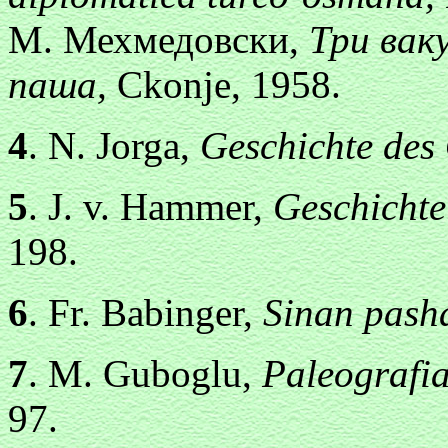
М. Мехмедовски,
Три вак
паша,
Ckonje, 1958.
4
. N. Jorga,
Geschichte des
5
. J. v. Hammer,
Geschichte
198.
6
. Fr. Babinger,
Sinan pash
7
. M. Guboglu,
Paleografia
97.