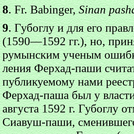
8
. Fr. Babinger,
Sinan pash
9
. Губоглу и для его прав
(1590—1592 гг.), но, пр
румынским ученым ошибку
ления Ферхад-паши счита
публикуемому нами реестр
Ферхад-паша был у власти 
августа 1592 г. Губоглу о
Сиавуш-паши, сменившего 