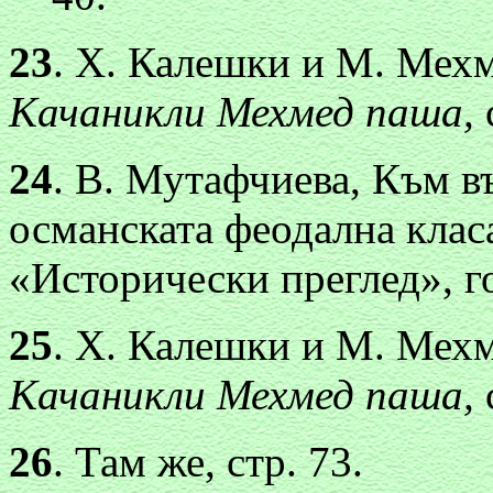
23
. X. Калешки и М. Мех
Качаникли Мехмед паша,
24
. В. Мутафчиева, Към въ
османската феодална кла
«Исторически преглед», год
25
. X. Калешки и М. Мех
Качаникли Мехмед паша,
26
. Там же, стр. 73.