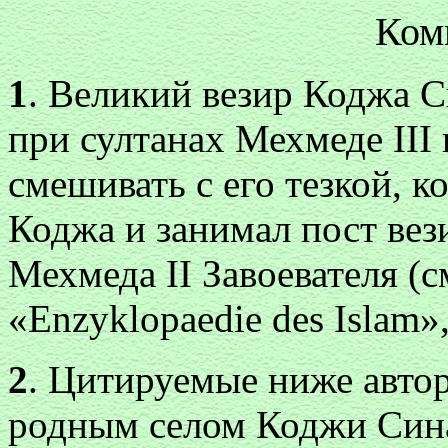
Ком
1
. Великий везир Коджа 
при султанах Мехмеде III 
смешивать с его тезкой, 
Коджа и занимал пост вез
Мехмеда II Завоевателя (см
«Enzyklopaedie des Islam»,
2
. Цитируемые ниже автор
родным селом Коджи Син