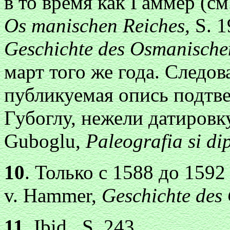
в то время как Гаммер (см
Os manischen Reiches,
S. 1
Geschichte des Osmanische
март того же года. Следов
публикуемая опись подтве
Губоглу, нежели датировк
Guboglu,
Paleografia si d
10
. Только с 1588 до 1592 
v. Hammer,
Geschichte des
11
. Ibid., S. 243.