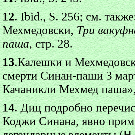
12
. Ibid., S. 256; см. так
Мехмедовски,
Три вакуфн
паша,
стр. 28.
13
.Калешки и Мехмедовск
смерти Синан-паши 3 март
Качаникли Мехмед паша», 
14
. Диц подробно перечис
Коджи Синана, явно приме
легендарные элементы (Н. 