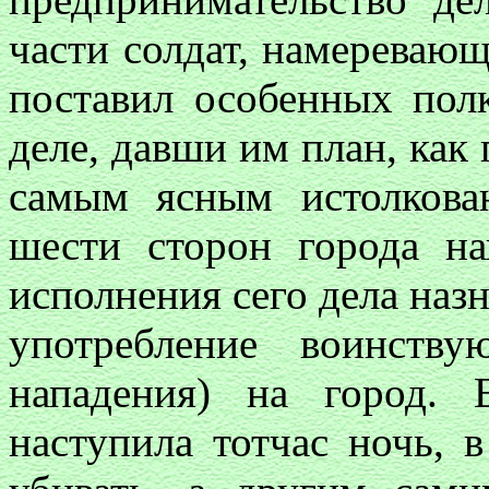
части солдат, намереваю
поставил особенных пол
деле, давши им план, как 
самым ясным истолкова
шести сторон города н
исполнения сего дела наз
употребление воинств
нападения) на город. 
наступила тотчас ночь,