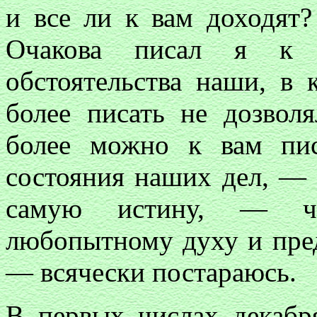
и все ли к вам доходят?
Очакова писал я к 
обстоятельства наши, в 
более писать не дозвол
более можно к вам пис
состояния наших дел, — 
самую истину, — чт
любопытному духу и пред
— всячески постараюсь.
В первых числах декабр