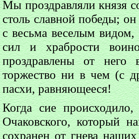
Мы проздравляли князя с
столь славной победы; о
с весьма веселым видом, 
сил и храбрости воин
проздравлены от него 
торжество ни в чем (с д
пасхи, равняющееся!
Когда сие происходило
Очаковского, который н
сохранен от гнева наших