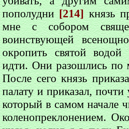
убивать, а другим сам
пополудни
[214]
князь п
мне с собором свяще
воинствующей всенощно
окропить святой водой
идти. Они разошлись по 
После сего князь приказ
палату и приказал, почти 
который в самом начале ч
коленопреклонением. Ок