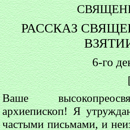
СВЯЩЕН
РАССКАЗ СВЯЩЕ
ВЗЯТИ
6-го де
Ваше высокопреосвя
архиепископ! Я утружда
частыми письмами, и неи