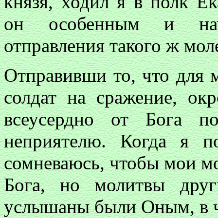
князя, ходил я в полк Е
он особенным и нача
отправления такого ж моле
Отправивши то, что для 
солдат на сражение, ок
всеусердно от Бога п
неприятелю. Когда я 
сомневаюсь, чтобы мои м
Бога, но молитвы друг
услышаны были Оным, в ч