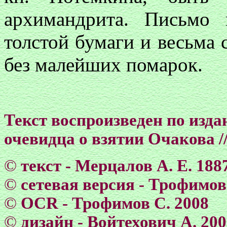
архимандрита. Письмо
толстой бумаги и весьма 
без малейших помарок.
Текст воспроизведен по изд
очевидца о взятии Очакова //
©
текст - Мерцалов А. Е.
188
©
сетевая версия - Трофимов
©
OCR - Трофимов С. 2008
©
дизайн - Войтехович А. 20