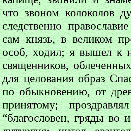
что звоном колоколов д
следственно православие
сам князь, в великом п
особ, ходил; я вышел к 
священников, облеченны
для целования образ Спа
по обыкновению, от дре
принятому; проздравля
“благословен, гряды во 
литургия; читал еванге