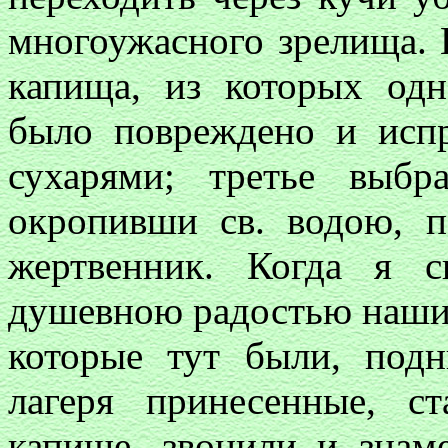
многоужасного зрелища. 
капища, из которых од
было повреждено и испр
сухарями; третье выб
окропивши св. водою, п
жертвенник. Когда я с
душевною радостью наши 
которые тут были, под
лагеря принесенные, с
капище, звонили и знаме