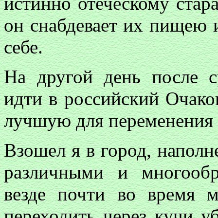
истинно отеческому стар
он снабдевает их пищею 
себе.
На другой день после 
идти в российский Очако
лучшую для переменения 
Взошел я в город, напол
различными и многооб
везде почти во время 
переходить через кучи уб