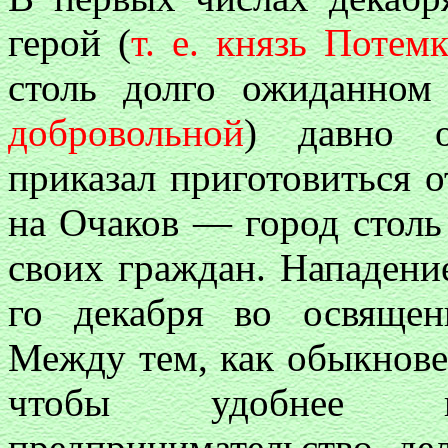
герой (
т. е. князь Потем
столь долго ожиданном
добровольной
) давно о
приказал приготовиться 
на Очаков — город стол
своих граждан. Нападени
го декабря во освяще
Между тем, как обыкнове
чтобы удобнее и
предпринимательство де