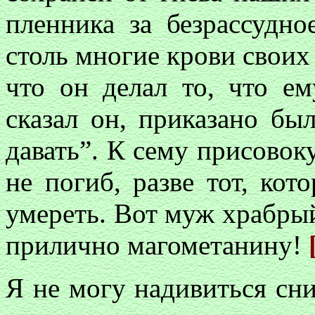
пленника за безрассудно
столь многие крови своих
что он делал то, что ем
сказал он, приказано бы
давать”. К сему присовоку
не погиб, разве тот, ко
умереть. Вот муж храбры
прилично магометанину!
Я не могу надивиться сн