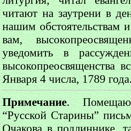
читают на заутрени в де
нашим обстоятельствам и
вам, высокопреосвяще
уведомить в рассужде
высокопреосвященства в
Января 4 числа, 1789 года
Примечание
. Помещаю
“Русской Старины” письм
Очакова в подлиннике, т