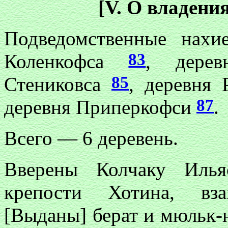
[V. О владени
Подведомственные нах
83
Коленкофса
, дере
85
Стениковса
, деревня
87
деревня Приперкофси
.
Всего — 6 деревень.
Вверены Колчаку Илья
крепости Хотина, вза
[Выданы] берат и мюльк-