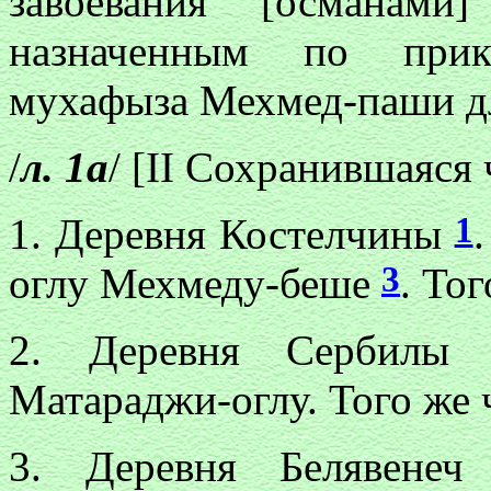
завоевания [османам
назначенным по прик
мухафыза Мехмед-паши дл
/
л. 1а
/ [II Сохранившаяся 
1
1. Деревня Костелчины
3
оглу Мехмеду-беше
. То
2. Деревня Сербил
Матараджи-оглу. Того же 
3. Деревня Белявене