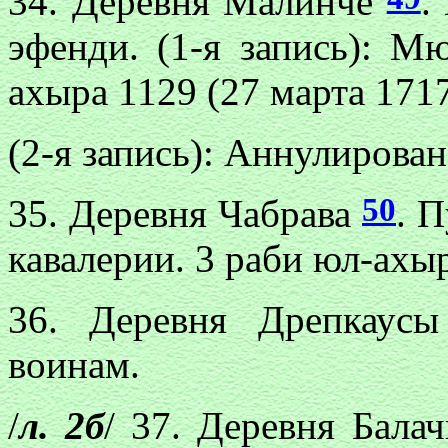
34. Деревня Малинче
.
эфенди. (1-я запись): М
ахыра 1129 (27 марта 1717
(2-я запись): Аннулирован
50
35. Деревня Чабрава
. 
кавалерии. 3 раби юл-ахыр
36. Деревня Дрепкау
воинам.
/
л. 2б
/ 37. Деревня Бала