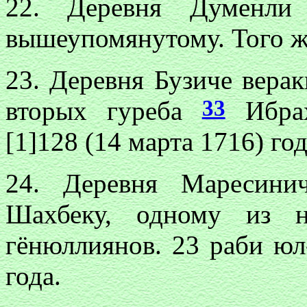
22. Деревня Думенл
вышеупомянутому. Того ж
23. Деревня Бузиче верак
33
вторых гуреба
Ибрах
[1]128 (14 марта 1716) год
24. Деревня Маресин
Шахбеку, одному из н
гёнюллиянов. 23 раби юл-
года.