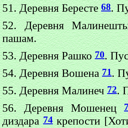
68
51. Деревня Бересте
. П
52. Деревня Малинеш
пашам.
70
53. Деревня Рашко
. Пу
71
54. Деревня Вошена
. П
72
55. Деревня Малинеч
. 
56. Деревня Мошенец
74
диздара
крепости [Хоти