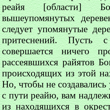
реайя [области] Бо
вышеупомянутых деревен
следует упомянутые дер
притеснений. Пусть 
совершается ничего пр
рассеявшихся райятов Бо
происходящих из этой нах
Но, чтобы не создавались 
с пути реайю, вам надлеж
из находящихся в окрес