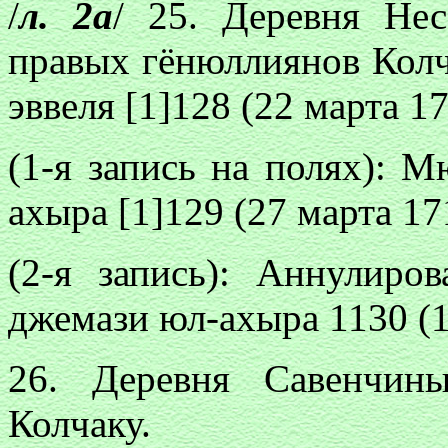
/
л. 2а
/ 25. Деревня Н
правых гёнюллиянов Кол
эввеля [1]128 (22 марта 17
(1-я запись на полях): 
ахыра [1]129 (27 марта 17
(2-я запись): Аннулиро
джемази юл-ахыра 1130 (1
26. Деревня Савенчи
Колчаку.