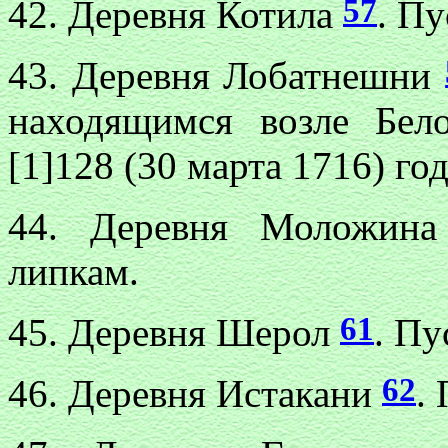
57
42. Деревня Котила
. Пу
43. Деревня Лобатнешни
находящимся возле Бел
[1]128 (30 марта 1716) год
44. Деревня Моложин
липкам.
61
45. Деревня Шерол
. Пу
62
46. Деревня Истакани
.