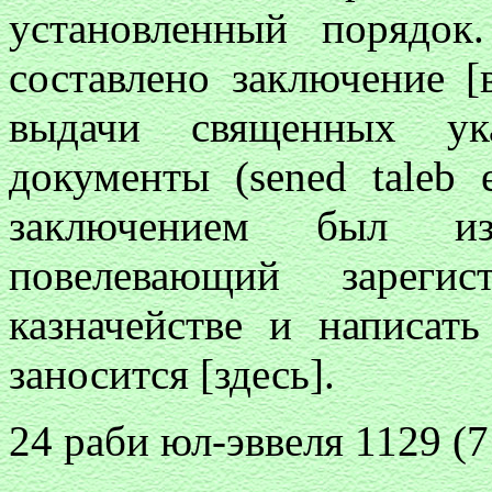
установленный порядо
составлено заключение [
выдачи священных ука
документы (sened taleb 
заключением был из
повелевающий зареги
казначействе и написат
заносится [здесь].
24 раби юл-эввеля 1129 (7