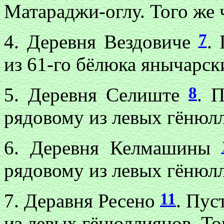
Матараджи-оглу. Того же 
7
4. Деревня Вездовиче
.
из 61-го бёлюка янычарски
8
5. Деревня Селиште
. 
рядовому из левых гёнюл
6. Деревня Келмашины
рядовому из левых гёнюлл
11
7. Деравня Ресено
. Пус
из левых гёнюллиянов. То