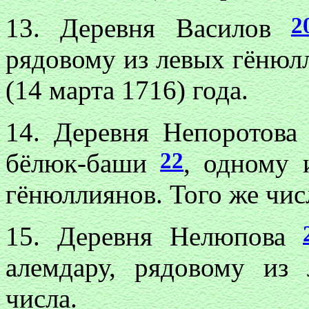
2
13. Деревня Василов
рядовому из левых гёнюлл
(14 марта 1716) года.
14. Деревня Непоротов
22
бёлюк-баши
, одному 
гёнюллиянов. Того же чис
15. Деревня Нелюпова
алемдару, рядовому из
числа.