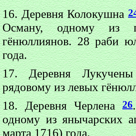
2
16. Деревня Колокушна
Осману, одному из г
гёнюллиянов. 28 раби юл
года.
17. Деревня Лукуче
рядовому из левых гёнюлл
26
18. Деревня Черлена
одному из янычарских аг
марта 1716) года.