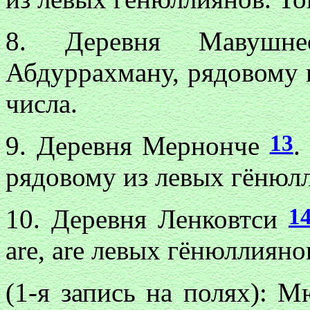
8. Деревня Мавуш
Абдуррахману, рядовому 
числа.
13
9. Деревня Мернонче
.
рядовому из левых гёнюлл
1
10. Деревня Ленковтси
are, are левых гёнюллияно
(1-я запись на полях): 