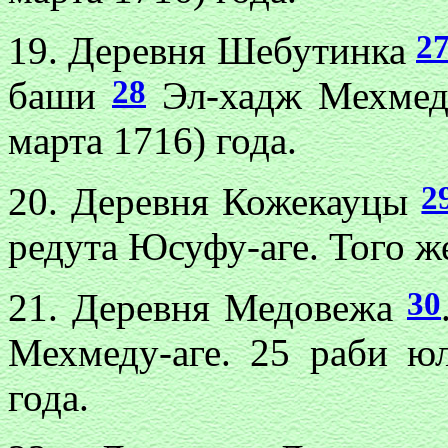
2
19. Деревня Шебутинка
28
баши
Эл-хадж Мехмеду
марта 1716) года.
2
20. Деревня Кожекауцы
редута Юсуфу-аге. Того ж
30
21. Деревня Медовежа
Мехмеду-аге. 25 раби юл
года.