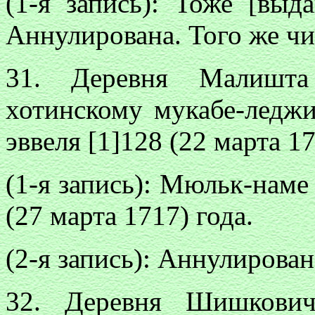
(1-я запись): Тоже [выд
Аннулирована. Того же чи
31. Деревня Малиш
хотинскому мукабе-ледж
эввеля [1]128 (22 марта 17
(1-я запись): Мюльк-наме
(27 марта 1717) года.
(2-я запись): Аннулирован
32. Деревня Шишков