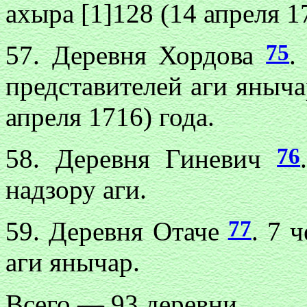
ахыра [1]128 (14 апреля 1
75
57. Деревня Хордова
.
представителей аги яныча
апреля 1716) года.
76
58. Деревня Гиневич
надзору аги.
77
59. Деревня Отаче
. 7 
аги янычар.
Всего — 93 деревни.