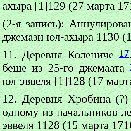
ахыра [1]129 (27 марта 17
(2-я запись): Аннулиров
джемази юл-ахыра 1130 (1
17
11. Деревня Колениче
беше из 25-го джемаата
юл-эввеля [1]128 (17 март
12. Деревня Хробина (?
одному из начальников л
эввеля 1128 (15 марта 1716