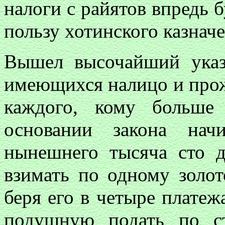
налоги с райятов впредь б
пользу хотинского казначе
Вышел высочайший указ,
имеющихся налицо и прож
каждого, кому больше 
основании закона нач
нынешнего тысяча сто д
взимать по одному золот
беря его в четыре платеж
подушную подать по ст