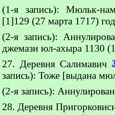
(1-я запись): Мюльк-н
[1]129 (27 марта 1717) год
(2-я запись): Аннулиро
джемази юл-ахыра 1130 (1
27. Деревня Салимавич
запись): Тоже [выдана мю
(2-я запись): Аннулирован
28. Деревня Пригорковис