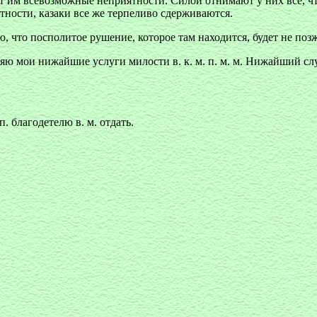
т им всевозможные неприятности. Силой отнимают у них все, чт
тности, казаки все же терпеливо сдерживаются.
аю, что посполитое рушение, которое там находится, будет не поз
авляю мои нижайшие услуги милости в. к. м. п. м. м. Нижайший 
 благодетелю в. м. отдать.