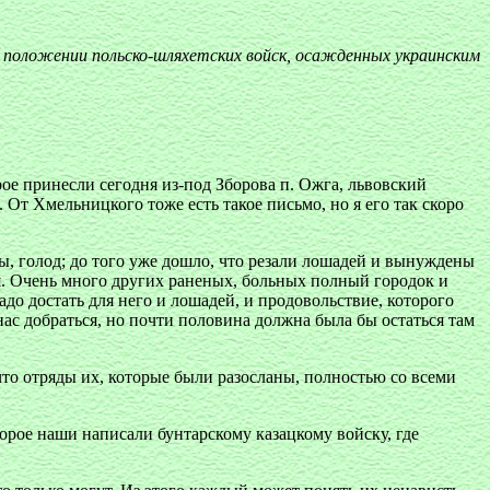
 положении польско-шляхетских войск, осажденных украинским
рое принесли сегодня из-под Зборова п. Ожга, львовский
 От Хмельницкого тоже есть такое письмо, но я его так скоро
ы, голод; до того уже дошло, что резали лошадей и вынуждены
ия. Очень много других раненых, больных полный городок и
адо достать для него и лошадей, и продовольствие, которого
ас добраться, но почти половина должна была бы остаться там
о отряды их, которые были разосланы, полностью со всеми
рое наши написали бунтарскому казацкому войску, где