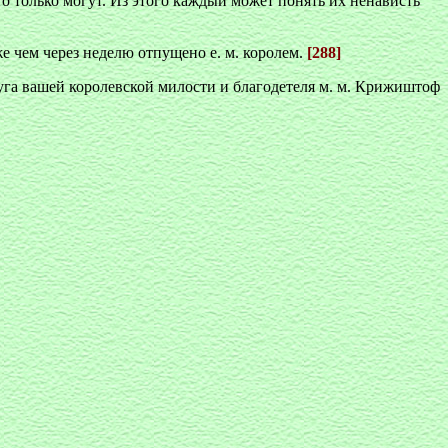
о только могут. Из этого каждый может понять их ненависть
же чем через неделю отпущено е. м. королем.
[288]
слуга вашей королевской милости и благодетеля м. м. Крижиштоф