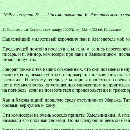
1649 г. августа 27.
—
Письмо шляхтича К. Ржепневского из ла
Библиотека им. Оссолинских, шифр
5656/
II
,
лл. 133
—
133 об. Подлинник.
Наияснейший милостивый королевич пан и благодетель мой м
Предыдущей почтой я послал в к. м. п. м. м. запись переговор
писарь, и п. Минор, комиссары при хане и Хмельницком, послан
не мог получить.
Говорят также о тех наших осажденных, что они доведены неп
были их есть, немало убитых, например п. Сираковский, польс
госпиталь. И поэтому теперь у е. м. короля происходит совещан
нет в тех местностях, опустошенных множеством неприятельско
на погибель, если не позаботиться о продовольствии и транспор
Хан и Хмельницкий прошлую среду отступили от Збаража. Тат
обозами вернулись к. хану.
Эти комиссары не очень хорошо приняты Хмельницким. А именн
называли его плохими словами. Но на следующий день он изви