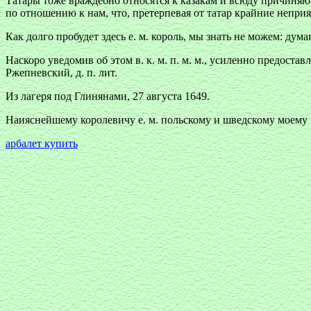
Татары тоже враждебно относятся к казакам и всюду причиняю
по отношению к нам, что, претерпевая от татар крайние неприя
Как долго пробудет здесь е. м. король, мы знать не можем: дум
Наскоро уведомив об этом в. к. м. п. м. м., усиленно предост
Ржепневский, д. п. лит.
Из лагеря под Глинянами, 27 августа 1649.
Наияснейшему королевичу е. м. польскому и шведскому моему п.
арбалет купить