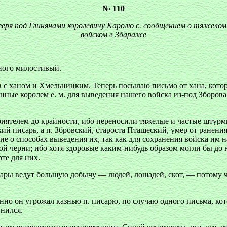
№ 110
геря под Глинянами королевичу Каролю с. сообщением о тяжелом
войском в Збараже
ного милостивый.
ов с ханом и Хмельницким. Теперь посылаю письмо от хана, кото
ные королем е. м. для выведения нашего войска из-под Зборова.
риятелем до крайности, ибо переносили тяжелые и частые штурм
кий писарь, а п. Збровский, староста Пташеский, умер от ранен
ие о способах выведения их, так как для сохранения войска им н
й черни; ибо хотя здоровые каким-нибудь образом могли бы до н
те для них.
ары ведут большую добычу — людей, лошадей, скот, — потому чт
о он угрожал казнью п. писарю, по случаю одного письма, кото
нился.