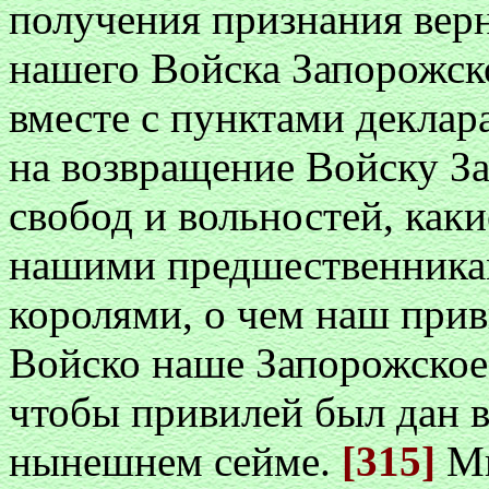
получения признания вер
нашего Войска Запорожск
вместе с пунктами декла
на возвращение Войску З
свобод и вольностей, как
нашими предшественника
королями, о чем наш прив
Войско наше Запорожское 
чтобы привилей был дан в
нынешнем сейме.
[315]
Ми