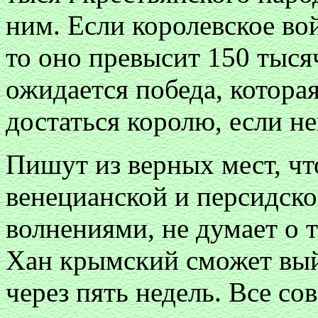
ним. Если королевское вой
то оно превысит 150 тыс
ожидается победа, котора
достаться королю, если н
Пишут из верных мест, чт
венецианской и персидск
волнениями, не думает о т
Хан крымский сможет вый
через пять недель. Все со