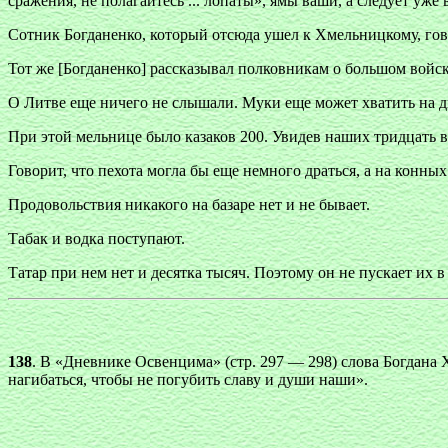
сражения, не полагайтесь ... лопаты», ямы ваши, а следует уже в
Сотник Богданенко, который отсюда ушел к Хмельницкому, гово
Тот же [Богданенко] рассказывал полковникам о большом войске
О Литве еще ничего не слышали. Муки еще может хватить на дв
При этой мельнице было казаков 200. Увидев наших тридцать в
Говорит, что пехота могла бы еще немного драться, а на конны
Продовольствия никакого на базаре нет и не бывает.
Табак и водка поступают.
Татар при нем нет и десятка тысяч. Поэтому он не пускает их в 
138
. В «Дневнике Освенцима» (стр. 297 — 298) слова Богдана 
нагибаться, чтобы не погубить славу и души наши».