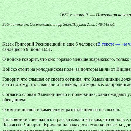
1651 г. июня 9.
—
Показания казака
Библиотека им. Оссолинских, шифр 5656/II, рулон 2, лл. 148-148 об.
Казак Григорий Ресновецкий и еще 6 человек (
В тексте — «ы ч
сандецкого 9 июня 1651.
О войске говорит, что оно гораздо меньше збаражского, тольк
Войско стоит на колодынском поле, за полторы мили от Вишнев
Говорит, что слышал от своего сотника, что Хмельницкий долж
а это потому, что слышали от языков, что король е. м. продвиг
Согласно словам Хмельницкого и полковника, хана ожидают уже
обещанием.
О взятии послов и каменецком разъезде ничего не слыхал.
Полковники совещались и рассказывали казакам, что король е. м
Черкассы, Чигирин. Кричали на радах, что если король е. м. до