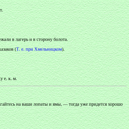
т.
жали в лагерь и в сторону болота.
азаков (
Т
.
е. при Хмельницком
).
 е. к. м.
агайтесь на ваши лопаты и ямы, — тогда уже придется хорошо