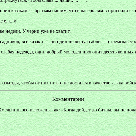
стряхнуться, чтобы слава ... наших ...
.
рил казакам — братьям нашим, что в лагерь ляхов пригнали ско
 е. к. м.
е недели. У черни уже не хватит.
садников, все казаки — ни один не вынул сабли — стремглав убе
х слабая надежда, один добрый молодец прогонит десять конных к
разъезды, чтобы от них никто не достался в качестве языка войску
Комментарии
Хмельницкого изложены так: «Когда дойдет до битвы, вы не пол