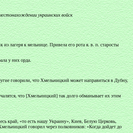
и местонахождении украинских войск
 из лагеря к мельнице. Привела его рота я. в. п. старосты
ала у них орда.
ругие говорили, что Хмельницкий может направиться в Дубну,
чалятся, что [Хмельницкий] так долго обманывает их этим
весь край, «то есть нашу Украину», Киев, Белую Церковь,
то Хмельницкий говорил через полковников: «Когда дойдет до