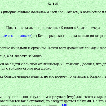
№ 176
 Григория, взятого поляками в плен под Сокалем, о количестве 
Показание казаков, приведенных 9 июня в 8 часов вечера
исле семи человек»
) из Белоцерковско-го полка вышли во вторник
о богаче лошадьми и оружием. Почти всех домашних лошадей забр
ца, а от Збаража за милю.
ен был идти с войском от Вишневца к Стоянову. Добавил, что д
ается с войском своим под Дубно.
 больше четырех недель, но его почему-то не видать. Казаки пе
. вступает в союз с султаном и уступает [ему] для взятия ясыря 
говаривается так с султаном, то следует драться с ляхами. На э
138