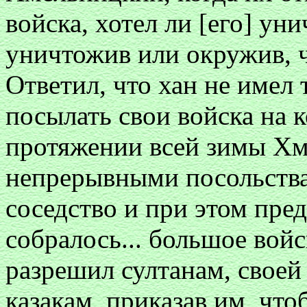
войска, хотел ли [его] ун
уничтожив или окружив, ч
Ответил, что хан не имел
посылать свои войска на 
протяжении всей зимы Х
непрерывными посольства
соседство и при этом пред
собралось... большое войс
разрешил султанам, своей
казакам, приказав им, чт