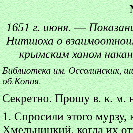
1651 г. июня.
—
Показан
Нитшоха о взаимоотноше
крымским ханом накан
Библиотека им. Оссолинских, ши
об.Копия.
Секретно. Прошу в. к. м.
1. Спросили этого мурзу,
Хмельницкий, когда их о