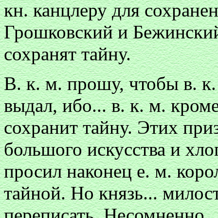
кн. канцлеру для сохранен
Грошковский и Бежинский
сохранят тайну.
В. к. м. прошу, чтобы в. 
выдал, ибо... в. к. м. кром
сохранит тайну. Этих приз
большого искусства и хлоп
просил наконец е. м. коро
тайной. Но князь... милос
переписать. Несомненно... 