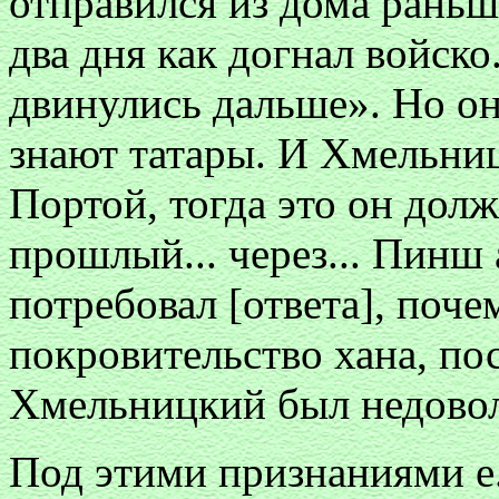
отправился из дома раньш
два дня как догнал войско
двинулись дальше». Но он 
знают татары. И Хмельниц
Портой, тогда это он долж
прошлый... через... Пинш 
потребовал [ответа], поче
покровительство хана, по
Хмельницкий был недовол
Под этими признаниями е. 