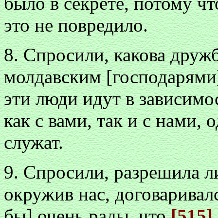
было в секрете, потому чт
это не повредило.
8. Спросили, какова друж
молдавским [господарями]
эти люди идут в зависимо
как с вами, так и с нами, о
служат.
9. Спросили, разрешила л
окружив нас, договаривалс
бы] очень рады, что
[515]