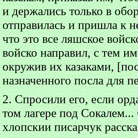
и держались только в обор
отправилась и пришла к н
что это все ляшское войско
войско направил, с тем и
окружив их казаками, [посл
назначенного посла для п
2. Спросили его, если орда
том лагере под Сокалем... 
хлопскии писарчук расска