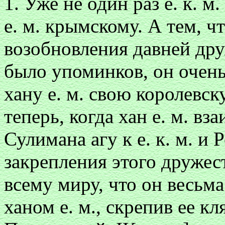
1. Уже не один раз е. к. м
е. м. крымскому. А тем, ч
возобновления давней др
было упоминков, он очень
хану е. м. свою королевс
теперь, когда хан е. м. вз
Сулимана агу к е. к. м. и
закрепления этого дружест
всему миру, что он весьм
ханом е. м., скрепив ее к