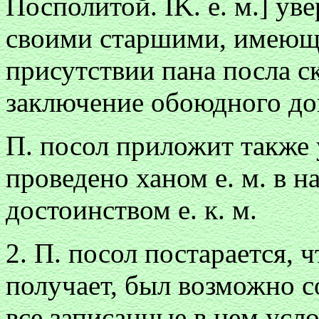
Посполитой. IK. е. м.] уве
своими старшими, имеющи
присутствии пана посла с
заключение обоюдного до
П. посол приложит также 
проведено ханом е. м. в 
достоинством е. к. м.
2. П. посол постарается, 
получает, был возможно с
все записанные в нем усл