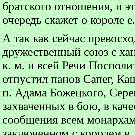
братского отношения, и эт
очередь скажет о короле е.
А так как сейчас превосх
дружественный союз с хано
к. м. и всей Речи Посполи
отпустил панов Сапег, Ка
п. Адама Божецкого, Сере
захваченных в бою, в кач
сообщения всем монархам
заключенном с королем е.