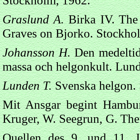
Stockholm, 1962.
Graslund A.
Birka IV. The
Graves on Bjorko. Stockho
Johansson H.
Den medeltida 
massa och helgonkult. Lund
Lunden T.
Svenska helgon. 
Mit Ansgar begint Hamburg
Kruger, W. Seegrun, G. Th
Quellen des 9. und 11. J