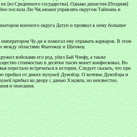
их [из Срединного государства]. Однако династия [Поздняя]
тайно послала Лю Чж.июаня управлять округом Тайюань и
ернатором военного округа Датун и проявил к нему большие
а императором Чу-ди и помогал ему отражать варваров. В этом
лен между областями Фынчжоу и Шичжоу.
ужил войсками его род, убил Бай Чэнфу, а также
щество стоимостью в десятки тысяч монет конфисковал, Во
ья перестало встречаться в истории. Следует сказать, что при
нью прибыл от диких
тухуней
Думэйэр. О кочевье Думэйэра и
хуней
прибыл ко двору с данью Хэцзяла, но неизвестно,
ания и описания.