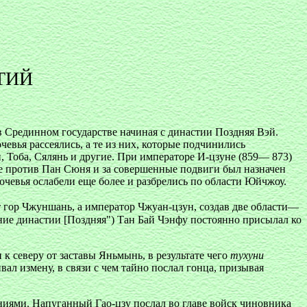
ТИЙ
в Срединном государстве начиная с династии Поздняя Вэй.
чевья рассеялись, а те из них, которые подчинились
 Тоба, Сялянь и другие. При императоре И-цзуне (859— 873)
е против Пан Сюня и за совершенные подвиги был назначен
кочевья ослабели еще более и разбрелись по области Юйчжоу.
т гор Чжуншань, а император Чжуан-цзун, создав две области—
ие династии [Поздняя") Тан Бай Чэнфу постоянно присылал ко
 к северу от заставы Яньмынь, в результате чего
тухуни
ал измену, в связи с чем тайно послал гонца, призывая
ниями. Напуганный Гао-цзу послал во главе войск чиновника