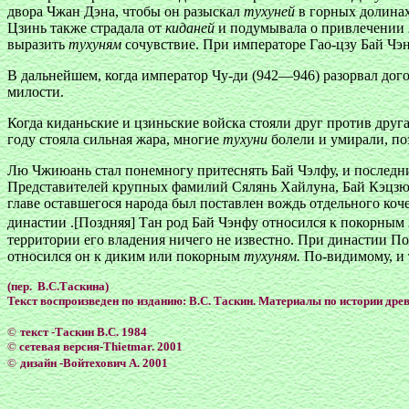
двора Чжан Дэна, чтобы он разыскал
тухуней
в горных долинах
Цзинь также страдала от
киданей
и подумывала о привлечении
выразить
тухуням
сочувствие. При императоре Гао-цзу Бай Чэн
В дальнейшем, когда император Чу-ди (942—946) разорвал дог
милости.
Когда киданьские и цзиньские войска стояли друг против друга
году стояла сильная жара, многие
тухуни
болели и умирали, по
Лю Чжиюань стал понемногу притеснять Бай Чэлфу, и последни
Представителей крупных фамилий Сялянь Хайлуна, Бай Кэцзю,
главе оставшегося народа был поставлен вождь отдельного коч
династии .[Поздняя] Тан род Бай Чэнфу относился к покорным
территории его владения ничего не известно. При династии По
относился он к диким или покорным
тухуням.
По-видимому, и т
(пер. В.С.Таскина)
Текст воспроизведен по изданию: В.С. Таскин. Материалы по истории дре
©
текст -Таскин В.С. 1984
©
сетевая версия-Тhietmar. 2001
©
дизайн -Войтехович А. 2001