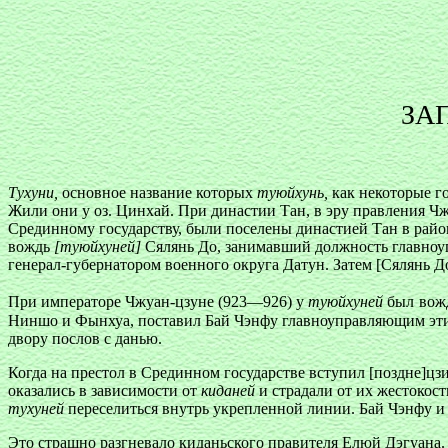
ЗА
Тухуни,
основное название которых
туюйхунь,
как некоторые го
Жили они у оз. Цинхай. При династии Тан, в эру правления 
Срединному государству, были поселены династией Тан в райо
вождь
[туюйхуней]
Сялянь До, занимавший должность главноуп
генерал-губернатором военного округа Датун. Затем [Сялянь 
При императоре Чжуан-цзуне (923—926) у
туюйхуней
был
вож
Ниншо и Фынхуа, поставил Бай Чэнфу главноуправляющим этих
двору послов с данью.
Когда на престол в Срединном государстве вступил [поздне]ц
оказались в зависимости от
киданей
и страдали от их жестокост
тухуней
переселиться внутрь укрепленной линии. Бай Чэнфу и 
Это страшно разгневало киданьского правителя Елюй Дэгуана.