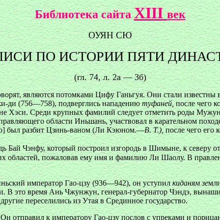
XIII
Библиотека сайта
век
ОУЯН СЮ
ПИСИ ПО ИСТОРИИ ПЯТИ ДИНАС
(гл. 74, л. 2а — 3б)
ворят, являются потомками Цифу Ганьгуя. Они стали известны 
Чжи-ди (756—758), подверглись нападению
туфаней,
после чего ко
не Хэси. Среди крупных фамилий следует отметить роды Мужун,
равляющего области Иньшань, участвовал в карательном поход
До] был разбит Цзинь-ваном (Ли Кэюном.—
В. Т.),
после чего его 
дь Бай Чэнфу, который построил изгородь в Шимыне, к северу о
 областей, пожаловав ему имя и фамилию Ли Шаолу. В правлен
зиньский император Гао-цзу (936—942), он уступил
киданям зе
мли
и. В это время Ань Чжунжун, генерал-губернатор Чэндэ, вынашив
другие переселились из Утая в Срединное государство.
 Он отправил к императору Гао-цзу послов с упреками и порица