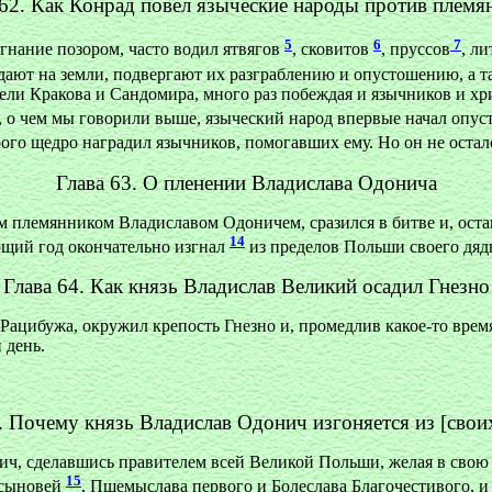
 62. Как Конрад повел языческие народы против племя
5
6
7
згнание позором, часто водил ятвягов
, сковитов
, пруссов
, л
падают на земли, подвергают их разграблению и опустошению, а 
ели Кракова и Сандомира, много раз побеждая и язычников и хр
ву, о чем мы говорили выше, языческий народ впервые начал опу
орого щедро наградил язычников, помогавших ему. Но он не остал
Глава 63. О пленении Владислава Одонича
им племянником Владиславом Одоничем, сразился в битве и, оста
14
ющий год окончательно изгнал
из пределов Польши своего дяд
Глава 64. Как князь Владислав Великий осадил Гнезно
 Рацибужа, окружил крепость Гнезно и, промедлив какое-то время
 день.
. Почему князь Владислав Одонич изгоняется из [свои
ич, сделавшись правителем всей Великой Польши, желая в свою о
15
х сыновей
, Пшемыслава первого и Болеслава Благочестивого, и