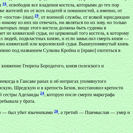
16
еи
, освободив все владения костела, которыми до тех пор
е жителей их от всех податей и повинностей, а именно, от
19
от «постоя» (stan)
, от военной службы, от всякой юрисдикции
икому из них ни отвечать, ни являться по их зову, но только
е которых люди этого костела должны быть судимы в
т не княжеский судья, но церковный того костела, к которому
вел людей, подвластных князю, и если замыслил смерть князя —
, но княжеский или королевский судья. Вышеупомянутый князь
ревню под названием Сулкова Кробиа и [право] охотиться в
а княжение Генриха Бородатого, князя силезского и
некогда в Гансаве ранах и об интригах упомянутого
скую, Шредскую и в крепость Бехов, восстановил крепости
24
й сестры Аделаиды
, которую после смерти маркграфа
ребывала у брата.
26
лав — был убит язычниками
, а третий — Пшемыслав — умер и