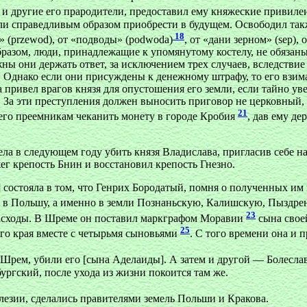
й и другие его прародители, предоставил ему княжеские привил
гли справедливым образом приобрести в будущем. Освободил такж
18
а» (przewod), от «подводы» (podwoda)
, от «дани зерном» (sep), 
разом, люди, принадлежащие к упомянутому костелу, не обязаны н
жны они держать ответ, за исключением трех случаев, вследстви
Однако если они присуждены к денежному штрафу, то его взимае
а привел врагов князя для опустошения его земли, если тайно у
и. За эти преступления должен выносить приговор не церковный
21
 его преемникам чеканить монету в городе Кробия
, дав ему де
тела в следующем году убить князя Владислава, пригласив себе н
ег крепость Бнин и восстановил крепость Гнезно.
 состояла в том, что Генрих Бородатый, помня о полученных им 
я в Польшу, а именно в земли Познаньскую, Калишскую, Пыздрен
23
асходы. В Шреме он поставил маркграфом Моравии
сына свое
25
го края вместе с четырьмя сыновьями
. С того времени она и п
ть Шрем, убили его [сына Аделаиды]. А затем и другой — Болес
ргский, после ухода из жизни покоится там же.
илезии, сделались правителями земель Польши и Кракова.