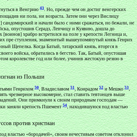
43
ргнуться в Венгрию
. Но, прежде чем он достиг венгерских
ощадив ни пола, ни возраста. Затем они через Вислицу
в] сандомирский и начали было с ними сражаться, но бежали, не
ойска, опустошив Серадз, Ленчицу и Куявию, дошла до
 [воинов] храбро встретился на поле у крепости Легница и,
за их пре ступления, знаменитый вышеупомянутый князь Генрих
нный Щепелка. Когда Батый, татарский князь, вторгся в
воего войска, обратились в бегство. Так, Батый, опустошая
 этом королевстве год или более, учинив жестокую резню в
 изгнан из Польши
50
51
52
53
ратьями Генрихом
, Владиславом
, Конрадом
и Мешко
,
лять чрезмерное высокомерие, стал ставить тевтонцев выше
о владений. Они примкнули к своим природным господам —
54
ляки заняли крепость Пшемент
, находившуюся под властью
уссов против христиан
под властью «бородачей», своим нечестивым советом отклонил