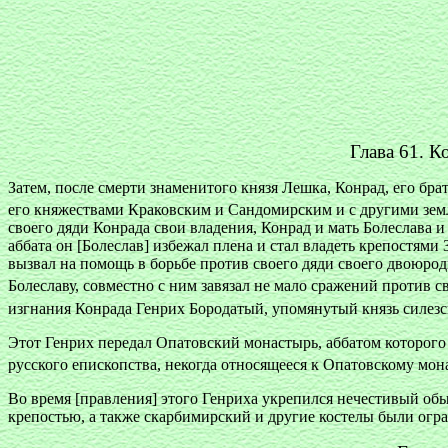
Глава 61. К
Затем, после смерти знаменитого князя Лешка, Конрад, его бра
его княжествами Краковским и Сандомирским и с другими земля
своего дяди Конрада свои владения, Конрад и мать Болеслава и
аббата он [Болеслав] избежал плена и стал владеть крепостям
вызвал на помощь в борьбе против своего дяди своего двоюрод
Болеславу, совместно с ним завязал не мало сражений против 
изгнания Конрада Генрих Бородатый, упомянутый князь силезс
Этот Генрих передал Опатовский монастырь, аббатом которого
русского епископства, некогда относящееся к Опатовскому м
Во время [правления] этого Генриха укрепился нечестивый обыч
крепостью, а также скарбимирский и другие костелы были огра