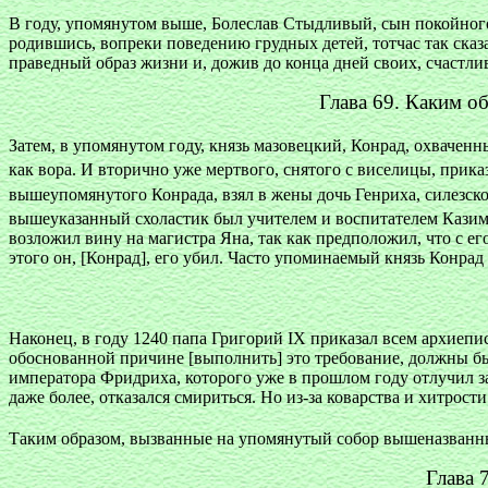
В году, упомянутом выше, Болеслав Стыдливый, сын покойного
родившись, вопреки поведению грудных детей, тотчас так сказа
праведный образ жизни и, дожив до конца дней своих, счастли
Глава 69. Каким о
Затем, в упомянутом году, князь мазовецкий, Конрад, охвачен
как вора. И вторично уже мертвого, снятого с виселицы, прика
вышеупомянутого Конрада, взял в жены дочь Генриха, силезско
вышеуказанный схоластик был учителем и воспитателем Казими
возложил вину на магистра Яна, так как предположил, что с ег
этого он, [Конрад], его убил. Часто упоминаемый князь Конрад
Наконец, в году 1240 папа Григорий IX приказал всем архиеп
обоснованной причине [выполнить] это требование, должны были
императора Фридриха, которого уже в прошлом году отлучил за т
даже более, отказался смириться. Но из-за коварства и хитрос
Таким образом, вызванные на упомянутый собор вышеназванн
Глава 