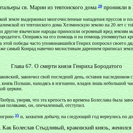
28
итальеры св. Марии из тевтонского дома
проникли в
кой земле выдерживал многочисленные нападения пруссов и пол
лимской из тевтонского дома Хелминскую землю на 20 лет с то
сы и другие языческие народы приносили огромный вред землям 
Бородатого. Опираясь на его помощь и на помощь упомянутых кр
а этой победы часто упоминавшийся Генрих попросил своего дя
т же самый Конрад навечно милостивым дарением приписал зем
Глава 67. О смерти князя Генриха Бородатого
аковский, закончил свой последний день, оставив наследником с
ич, князь Польши, находясь в изгнании, владея лишь небольшой 
кой церкви.
Любуш, уверяя, что эта крепость во времена Болеслава была за
ная поляками, он, опечаленный, отступил.
35
Венгрию
и, захватив добычу, на следующий год вернулись по д
. Как Болеслав Стыдливый, краковский князь, женился