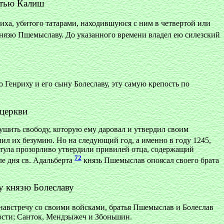
стью Калиш
нриха, убитого татарами, находившуюся с ним в четвертой или
князю Пшемыславу. До указанного времени владел ею силезский
 Генриху и его сыну Болеславу, эту самую крепость по
 церкви
рушить свободу, которую ему даровал и утвердил своим
ил их безумию. Но на следующий год, а именно в году 1245,
итула прозорливо утвердили привилей отца, содержащий
72
ле дня св. Адальберта
князь Пшемыслав опоясал своего брата
у князю Болеславу
навстречу со своими войсками, братья Пшемыслав и Болеслав
пости; Санток, Мендзыжеч и Збоньшин.