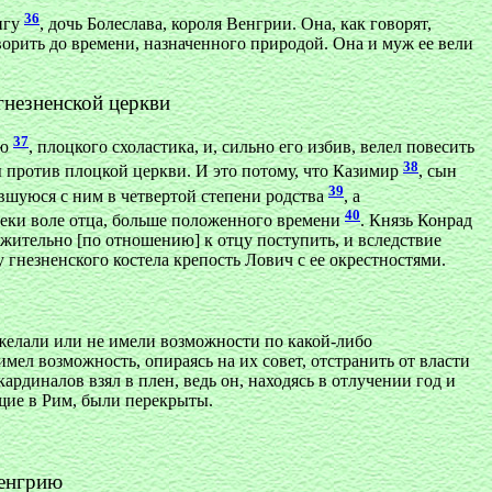
36
нгу
, дочь Болеслава, короля Венгрии. Она, как говорят,
оворить до времени, назначенного природой. Она и муж ее вели
гнезненской церкви
37
лю
, плоцкого схоластика, и, сильно его избив, велел повесить
38
лы против плоцкой церкви. И это потому, что Казимир
, сын
39
ившуюся с ним в четвертой степени родства
, а
40
реки воле отца, больше положенного времени
. Князь Конрад
режительно [по отношению] к отцу поступить, и вследствие
 гнезненского костела крепость Лович с ее окрестностями.
 желали или не имели возможности по какой-либо
мел возможность, опираясь на их совет, отстранить от власти
ардиналов взял в плен, ведь он, находясь в отлучении год и
ущие в Рим, были перекрыты.
Венгрию