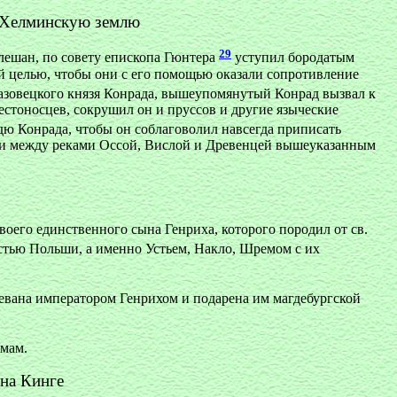
 Хелминскую землю
29
ешан, по совету епископа Гюнтера
уступил бородатым
й целью, чтобы они с его помощью оказали сопротивление
мазовецкого князя Конрада, вышеупомянутый Конрад вызвал к
естоносцев, сокрушил он и пруссов и другие языческие
дю Конрада, чтобы он соблаговолил навсегда приписать
ли между реками Оссой, Вислой и Древенцей вышеуказанным
воего единственного сына Генриха, которого породил от св.
частью Польши, а именно Устьем, Накло, Шремом с их
воевана императором Генрихом и подарена им магдебургской
омам.
 на Кинге