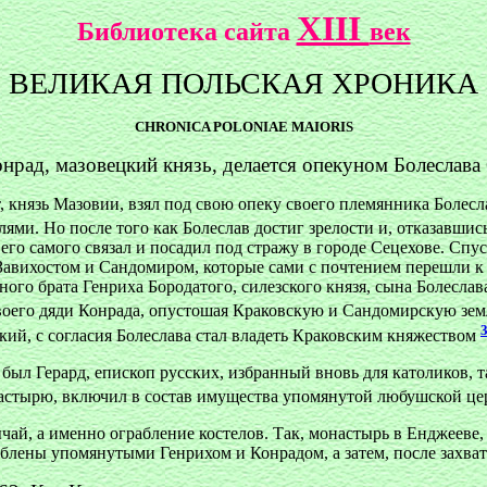
XIII
Библиотека сайта
век
ВЕЛИКАЯ ПОЛЬСКАЯ ХРОНИКА
CHRONICA POLONIAE MAIORIS
онрад, мазовецкий князь, делается опекуном Болеслав
т, князь Мазовии, взял под свою опеку своего племянника Болес
ми. Но после того как Болеслав достиг зрелости и, отказавшись
 его самого связал и посадил под стражу в городе Сецехове. Спус
и Завихостом и Сандомиром, которые сами с почтением перешли к
ного брата Генриха Бородатого, силезского князя, сына Болесла
своего дяди Конрада, опустошая Краковскую и Сандомирскую земл
кий, с согласия Болеслава стал владеть Краковским княжеством
 был Герард, епископ русских, избранный вновь для католиков,
онастырю, включил в состав имущества упомянутой любушской ц
ай, а именно ограбление костелов. Так, монастырь в Енджееве, 
блены упомянутыми Генрихом и Конрадом, а затем, после захват