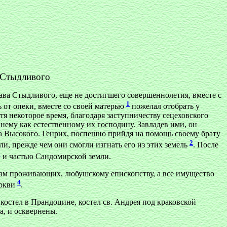
а Стыдливого
лава Стыдливого, еще не достигшего совершеннолетия, вместе с
1
 от опеки, вместе со своей матерью
пожелал отобрать у
тя некоторое время, благодаря заступничеству сецеховского
 нему как естественному их господину. Завладев ими, он
ва Высокого. Генрих, поспешно прийдя на помощь своему брату
2
и, прежде чем они смогли изгнать его из этих земель
. После
3
и частью Сандомирской земли.
 там проживающих, любушскому епископству, а все имущество
4
еркви
.
костел в Прандоцине, костел св. Андрея под краковской
а, и осквернены.