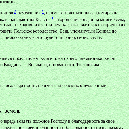
нников
8
9
итвинов
, жмудзинов
, нанятых за деньги, на сандомирские
10
также нападают на Кельцы
, город епископа, и на многие села,
истиан, находившихся при нем, как содержится в исторических
стошать Польское королевство. Ведь упомянутый Конрад по
ся безнаказанным, что будет описано в своем месте.
вшись победителем, взял в плен своего племянника, князя
ю Владислава Великого, прозванного Лясконогим.
 в осаде крепости, не имея сил ее взять, опечаленный,
х] земель
чередь воздать должное Господу в благодарность за свое
 вследствие своей преданности и благодарности познаньскому