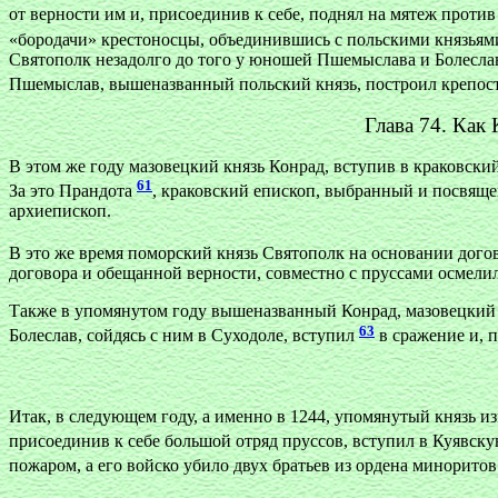
от верности им и, присоединив к себе, поднял на мятеж против
«бородачи» крестоносцы, объединившись с польскими князья
Святополк незадолго до того у юношей Пшемыслава и Болеслава 
Пшемыслав, вышеназванный польский князь, построил крепо
Глава 74. Как
В этом же году мазовецкий князь Конрад, вступив в краковски
61
За это Прандота
, краковский епископ, выбранный и посвяще
архиепископ.
В это же время поморский князь Святополк на основании дог
договора и обещанной верности, совместно с пруссами осмели
Также в упомянутом году вышеназванный Конрад, мазовецкий
63
Болеслав, сойдясь с ним в Суходоле, вступил
в сражение и, п
Итак, в следующем году, а именно в 1244, упомянутый князь и
присоединив к себе большой отряд пруссов, вступил в Куявск
пожаром, а его войско убило двух братьев из ордена минорито