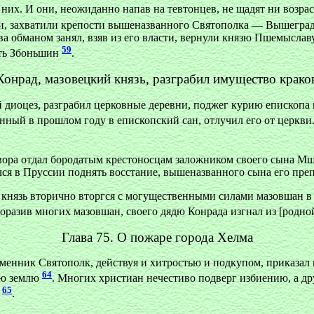
 них. И они, неожиданно напав на тевтонцев, не щадят ни возра
ми, захватили крепости вышеназванного Святополка — Вышегра
обманом занял, взяв из его власти, вернули князю Пшемыславу и 
59
сть Збоньшин
.
 Конрад, мазовецкий князь, разграбил имущество крак
й диоцез, разграбил церковные деревни, поджег курию епископа
нный в прошлом году в епископский сан, отлучил его от церкв
овора отдал бородатым крестоносцам заложником своего сына М
лся в Пруссии поднять восстание, вышеназванного сына его пре
 князь вторично вторгся с могущественными силами мазовшан 
оразив многих мазовшан, своего дядю Конрада изгнал из [родной
Глава 75. О пожаре города Хелма
зменник Святополк, действуя и хитростью и подкупом, приказал 
64
ую землю
. Многих христиан нечестиво подверг избиению, а д
65
в
.