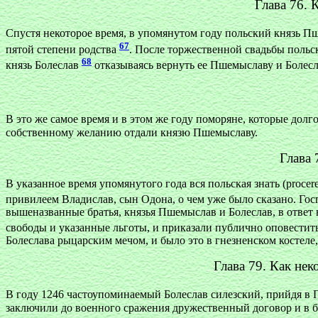
Глава 76.
Спустя некоторое время, в упомянутом году польский князь П
67
пятой степени родства
. После торжественной свадьбы польс
68
князь Болеслав
отказываясь вернуть ее Пшемыславу и Болес
В это же самое время и в этом же году поморяне, которые долг
собственному желанию отдали князю Пшемыславу.
Глава 
В указанное время упомянутого года вся польская знать (proce
привилеем Владислав, сын Одона, о чем уже было сказано. Го
вышеназванные братья, князья Пшемыслав и Болеслав, в ответ
свободы и указанные льготы, и приказали публично оповестить
Болеслава рыцарским мечом, и было это в гнезненском костеле
Глава 79. Как не
В году 1246 частоупоминаемый Болеслав силезский, прийдя в 
заключили до военного сражения дружественный договор и в б