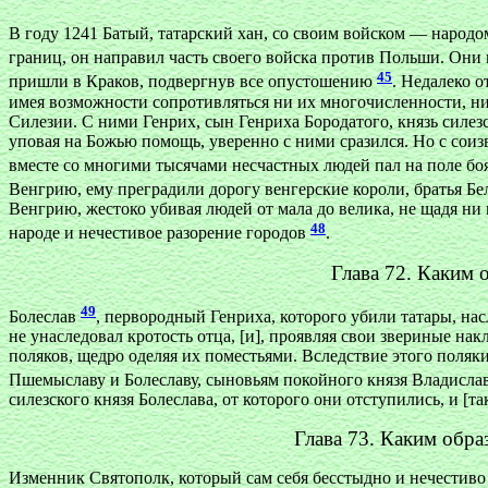
В году 1241 Батый, татарский хан, со своим войском — народ
границ, он направил часть своего войска против Польши. Они
45
пришли в Краков, подвергнув все опустошению
. Недалеко о
имея возможности сопротивляться ни их многочисленности, ни 
Силезии. С ними Генрих, сын Генриха Бородатого, князь силез
уповая на Божью помощь, уверенно с ними сразился. Но с сои
вместе со многими тысячами несчастных людей пал на поле бо
Венгрию, ему преградили дорогу венгерские короли, братья Б
Венгрию, жестоко убивая людей от мала до велика, не щадя ни 
48
народе и нечестивое разорение городов
.
Глава 72. Каким 
49
Болеслав
, первородный Генриха, которого убили татары, на
не унаследовал кротость отца, [и], проявляя свои звериные на
поляков, щедро оделяя их поместьями. Вследствие этого поля
Пшемыславу и Болеславу, сыновьям покойного князя Владисла
силезского князя Болеслава, от которого они отступились, и 
Глава 73. Каким обра
Изменник Святополк, который сам себя бесстыдно и нечестиво