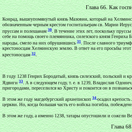
Глава 66. Как госп
Конрад, вышеупомянутый князь Мазовии, который на Хелминс
обозначенным черным крестом госпитальерам св. Марии Иеруса
30
пруссам и полешанам
. В течение этих лет, поскольку прус
себе на помощь своего племянника, силезского князя Генриха 
31
народы, смело на них обрушившись
. После славного триумф
крестоносцам Хелминскую землю. В ответ на его просьбы это
32
крестоносцам
.
В году 1238 Генрих Бородатый, князь силезский, польский и кр
33
Ядвиги
. А в следующем году, т. е. в 1239, Владислав Одон
пригородами, переселился ко Христу и покоится он в познаньс
34
В этом же году магдебургский архиепископ
осадил крепость 
церкви. Но, когда большая часть его войска погибла, побежден
В этом же году, а именно 1238, татары опустошили и сожгли 
Глава 68