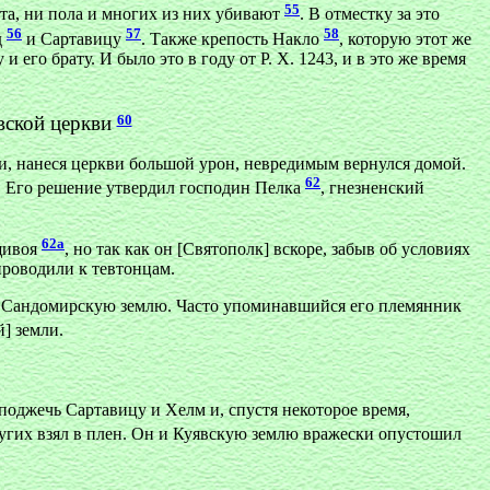
55
ста, ни пола и многих из них убивают
. В отместку за это
56
57
58
д
и Сартавицу
. Также крепость Накло
, которую этот же
его брату. И было это в году от Р. X. 1243, и в это же время
60
овской церкви
 и, нанеся церкви большой урон, невредимым вернулся домой.
62
и. Его решение утвердил господин Пелка
, гнезненский
62a
щивоя
, но так как он [Святополк] вскоре, забыв об условиях
проводили к тевтонцам.
в Сандомирскую землю. Часто упоминавшийся его племянник
] земли.
поджечь Сартавицу и Хелм и, спустя некоторое время,
ругих взял в плен. Он и Куявскую землю вражески опустошил