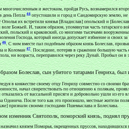
ом многочисленным и жестоким, пройдя Русь, вознамерился вто
44
 в день Пепла
опустошили и город и Сандомирскую землю, не п
т Ополья их встретили князья [Владислав] опольский и [Болесла
воле Божьей. И, таким образом, упомянутая часть татарского в
ский, польский и краковский, со многими тысячами вооруженных
зволения Господа, который иногда допускает избиение и своих 
46
я
. С ним вместе пал подобным образом князь Болеслав, прозва
47
ела и Коломан
. Последние, потеряв в сражении большую часть с
пола, ни возраста, переправился через реку Дунай. Пробыл он в
образом Болеслав, сын убитого татарами Генриха, был
следуя в княжестве своему отцу Генриху совместно со своими б
клонности, начал свирепствовать по отношению к полякам, прояв
ки отказались от вассальной присяги и добровольно ушли из ег
ва Одонича. После того как это произошло, местные жители по
[также] признали своими господами Пшемыслава и Болеслава.
зом изменник Святополк, поморский князь, поднял пр
 назначил князем Поморья, окрещенных пруссов, находившихся 