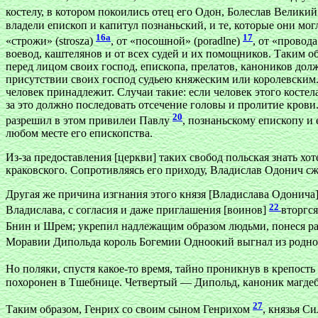
костелу, в котором покоились отец его Одон, Болеслав Велики
владели епископ и капитул познаньский, и те, которые они мо
16а
17
«строжи» (strosza)
, от «посошной» (poradlne)
, от «провод
воевод, каштелянов и от всех судей и их помощников. Таким об
перед лицом своих господ, епископа, прелатов, каноников дол
присутствии своих господ судьею княжеским или королевским. 
человек принадлежит. Случаи такие: если человек этого костел
за это должно последовать отсечение головы и пролитие кров
20
разрешил в этом привилеи Павлу
, познаньскому епископу и
любом месте его епископства.
Из-за предоставления [церкви] таких свобод польская знать хо
краковского. Сопротивляясь его приходу, Владислав Одонич сж
Другая же причина изгнания этого князя [Владислава Одонича]
22
Владислава, с согласия и даже приглашения [воинов]
вторгс
Бнин и Шрем; укрепил надлежащим образом людьми, понеся р
Моравии Дипольда король Богемии Одноокий выгнал из родно
Но поляки, спустя какое-то время, тайно проникнув в крепос
похоронен в Тшебнице. Четвертый — Дипольд, каноник магдебу
27
Таким образом, Генрих со своим сыном Генрихом
, князья С