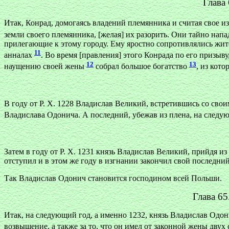
Глава
Итак, Конрад, домогаясь владений племянника и считая свое и
земли своего племянника, [желая] их разорить. Они тайно на
прилегающие к этому городу. Ему яростно сопротивлялись жит
11
анналах
. Во время [правления] этого Конрада по его призы
12
13
наущению своей жены
собрал большое богатство
, из кот
В году от Р. X. 1228 Владислав Великий, встретившись со сво
Владислава Одонича. А последний, убежав из плена, на следу
Затем в году от Р. X. 1231 князь Владислав Великий, прийдя из
отступил и в этом же году в изгнании закончил свой последний
Так Владислав Одонич становится господином всей Польши.
Глава 65
Итак, на следующий год, а именно 1232, князь Владислав Одон
возвышение, а также за то, что он имел от законной жены дву