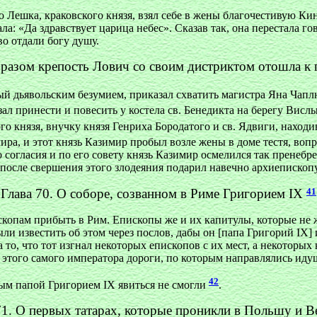
 Лешка, краковского князя, взял себе в жены благочестивую Ки
ла: «Да здравствует царица небес». Сказав так, она перестала г
во отдали богу душу.
бразом крепость Лович со своим дистриктом отошла к 
ный дьявольским безумием, приказал схватить магистра Яна Чап
зал принести и повесить у костела св. Бенедикта на берегу Вис
го князя, внучку князя Генриха Бородатого и св. Ядвиги, наход
ра, и этот князь Казимир пробыл возле жены в доме тестя, воп
о согласия и по его совету князь Казимир осмелился так пренеб
 после свершения этого злодеяния подарил навечно архиепископу
41
Глава 70. О соборе, созванном в Риме Григорием IX
ископам прибыть в Рим. Епископы же и их капитулы, которые не
 известить об этом через послов, дабы он [папа Григорий IX] и
о, что тот изгнал некоторых епископов с их мест, а некоторых к
ти этого самого императора дороги, по которым направлялись ид
42
ым папой Григорием IX явиться не смогли
.
71. О первых татарах, которые проникли в Польшу и 