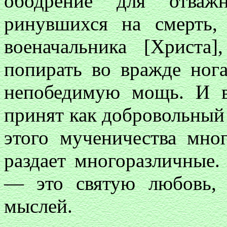
ободрение для отваж
ринувшихся на смерть,
военачальника [Христа
попирать во вражде ног
непобедимую мощь. И во
принят как добровольный
этого мученичества мно
раздает многоразличные.
— это святую любовь,
мыслей.