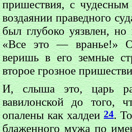
пришествия, с чудесным
воздаянии праведного суд
был глубоко уязвлен, но 
«Все это — вранье!» О
веришь в его земные ст
второе грозное пришестви
И, слыша это, царь р
вавилонской до того, 
24
опалены как халдеи
. Т
блаженного мужа по име