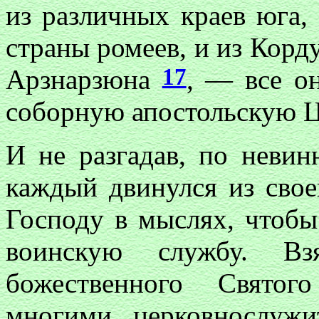
из различных краев юга,
страны ромеев, и из Кордук
17
Арзнарзюна
, — все о
соборную апостольскую Ц
И не разгадав, по невин
каждый двинулся из свое
Господу в мыслях, чтобы
воинскую службу. В
божественного Святог
многими церковнослуж