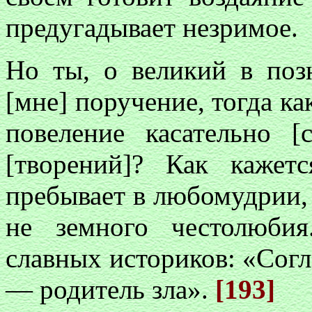
предугадывает незримое.
Но ты, о великий в поз
[мне] поручение, тогда ка
повеление касательно [
[творений]? Как кажет
пребывает в любомудрии, 
не земного честолюби
славных историков: «Согл
— родитель зла».
[193]