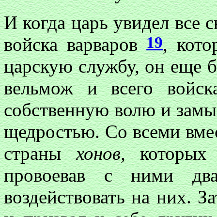
И когда царь увидел все 
19
войска варваров
, кот
царскую службу, он еще б
вельмож и всего войс
собственную волю и замы
щедростью. Со всеми вмес
страны
хонов,
которых 
провоевав с ними два
воздействовать на них. З