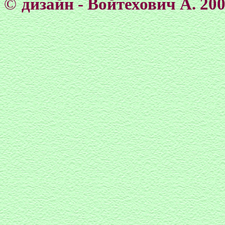
©
дизайн - Войтехович А. 20