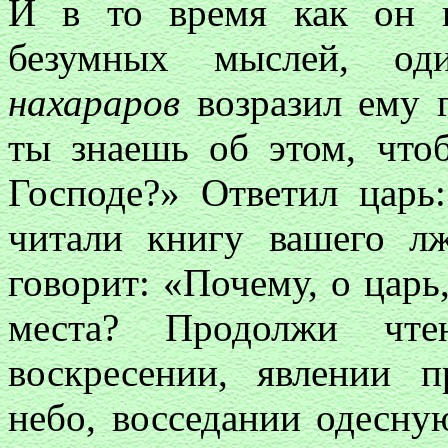
И в то время как он н
безумных мыслей, од
нахараров
возразил ему г
ты знаешь об этом, что
Господе?» Ответил царь
читали книгу вашего л
говорит: «Почему, о царь,
места? Продолжи чт
воскресении, явлении 
небо, восседании одесну