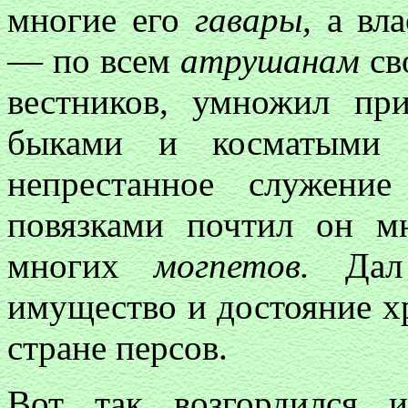
многие его
гавары,
а вла
— по всем
атрушанам
св
вестников, умножил пр
быками и косматыми 
непрестанное служени
повязками почтил он м
многих
могпетов.
Дал 
имущество и достояние х
стране персов.
Вот так возгордился 