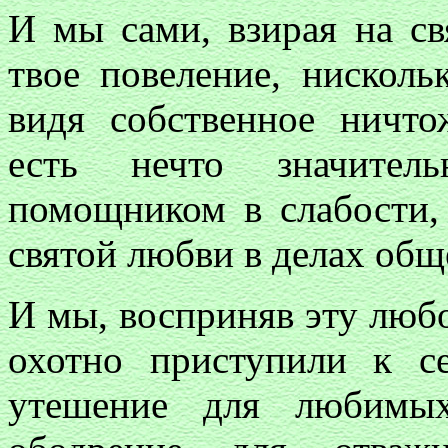
И мы сами, взирая на с
твое повеление, нисколь
видя собственное ничт
есть нечто значител
помощником в слабости,
святой любви в делах общ
И мы, восприняв эту любо
охотно приступили к с
утешение для любимых