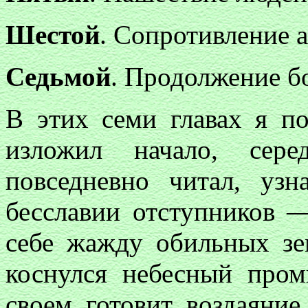
Шестой
. Сопротивление 
Седьмой
. Продолжение б
В этих семи главах я п
изложил начало, сер
повседневно читал, уз
бесславии отступников —
себе жажду обильных зе
коснулся небесный пром
своем готовит воздаяни