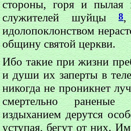
стороны, горя и пылая 
8
служителей шуйцы
,
идолопоклонством нерас
общину святой церкви.
Ибо такие при жизни пре
и души их заперты в теле
никогда не проникнет луч
смертельно раненые 
издыханием дерутся особ
уступая, бегут от них. И