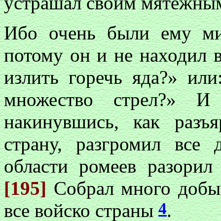
устрашал своим мятежны
Ибо очень были ему ми
потому он и не находил 
излить горечь яда?» или
множество стрел?» И 
накинувшись, как разъ
страну, разгромил все
области ромеев разорил 
[195]
Собрал много добы
4
все войско страны
.