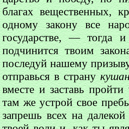
благах вещественных, к
одному закону все нар
государстве, — тогда и
подчинится твоим закон
последуй нашему призыву:
отправься в страну
куша
вместе и заставь пройти
там же устрой свое преб
запрешь всех на далекой
твоей воли и, как ты явл