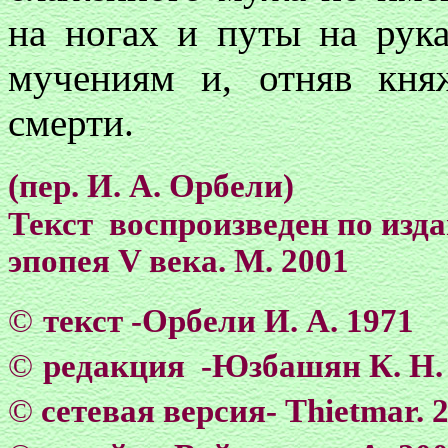
на ногах и путы на рука
мучениям и, отняв кня
смерти.
(пер. И. А. Орбели)
Текст воспроизведен по из
эпопея V века. М.
2001
©
текст -Орбели И. А. 1971
©
редакция -Юзбашян К. Н
©
сетевая версия- Тhietmar. 