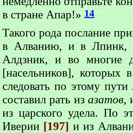
немедленно отправьте кон
14
в стране Апар!»
Такого рода послание пр
в Алванию, и в Лпинк, 
Алдзник, и во многие д
[насельников], которых 
следовать по этому пути
составил рать из
азатов,
и
из царского удела. По э
Иверии
[197]
и из Алвани