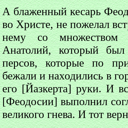
А блаженный кесарь Фео
во Христе, не пожелал вст
нему со множеством
Анатолий, который бы
персов, которые по пр
бежали и находились в го
его [Йазкерта] руки. И вс
[Феодосии] выполнил согл
великого гнева. И тот вер