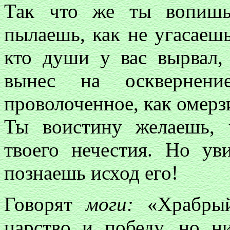
Так что же ты вопишь
пылаешь, как не угасаешь
кто души у вас вырвал
вынес на осквернени
проволоченное, как омерз
Ты воистину желаешь,
твоего нечестия. Но ув
познаешь исход его!
Говорят
моги:
«Храбрый
царство и победу, но н