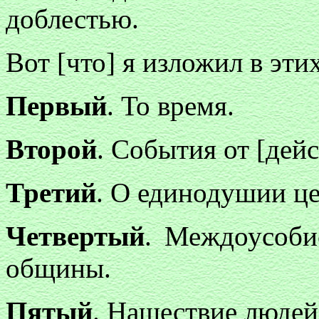
доблестью.
Вот [что] я изложил в эти
Первый
. То время.
Второй
. События от [дей
Третий
. О единодушии ц
Четвертый
. Междоусоби
общины.
Пятый
. Нашествие людей