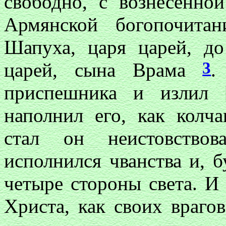
свободно, с вознесенной
Армянской богопочита
Шапуха, царя царей, до
3
царей, сына Врама
.
приспешника и излил 
наполнил его, как колч
стал он неистовствов
исполнился чванства и, б
четыре стороны света. И
Христа, как своих врагов