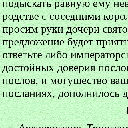
подыскать равную ему нев
родстве с соседними коро
просим руки дочери свят
предложение будет прият
ответьте либо императорс
достойных доверия посло
послов, и могущество ваш
посланиях, дополнилось 
Архиепископу Трирско