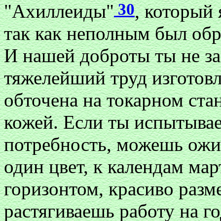
30
"Ахиллеиды"
, который 
так как неполным был обра
И нашей доброты ты не за
тяжелейший труд изготовл
обточена на токарном ста
кожей. Если ты испытыва
потребность, можешь ожи
один цвет, к календам мар
горизонтом, красиво раз
растягиваешь работу на г