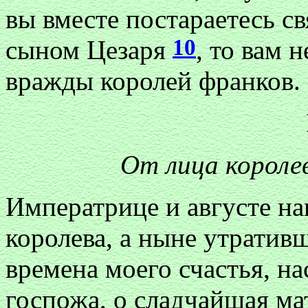
вы вместе постараетесь с
10
сыном Цезаря
, то вам 
вражды королей франков.
От лица короле
Императрице и августе на
королева, а ныне утратив
времена моего счастья, на
госпожа, о сладчайшая мат