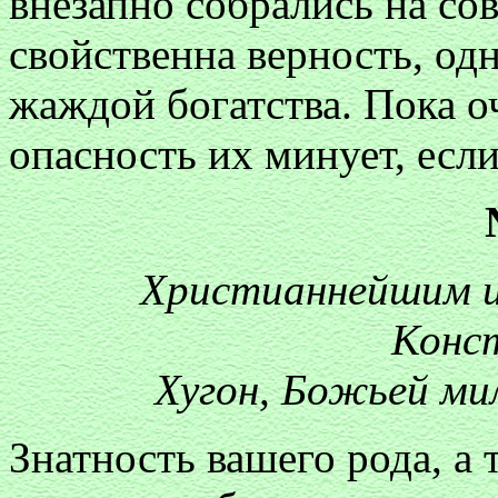
внезапно собрались на со
свойственна верность, од
жаждой богатства. Пока оч
опасность их минует, если
Христианнейшим 
Конс
Хугон, Божьей ми
Знатность вашего рода, а 