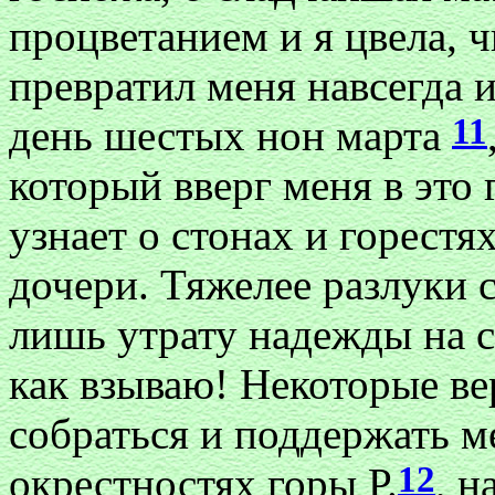
процветанием и я цвела, 
превратил меня навсегда и
11
день шестых нон марта
который вверг меня в это 
узнает о стонах и горест
дочери. Тяжелее разлуки 
лишь утрату надежды на с
как взываю! Некоторые в
собраться и поддержать м
12
окрестностях горы Р.
, н