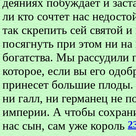
деяниях побуждает и заста
ли кто сочтет нас недос
так скрепить сей святой и
посягнуть при этом ни на
богатства. Мы рассудили 
которое, если вы его одоб
принесет большие плоды.
ни галл, ни германец не 
империи. А чтобы сохранит
2
нас сын, сам уже король