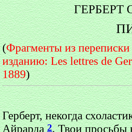
ГЕРБЕРТ
П
(
Фрагменты из переписки 
изданию: Les lettres de Gerb
1889
)
Герберт, некогда схоласти
2
Айрарда
. Твои просьбы 