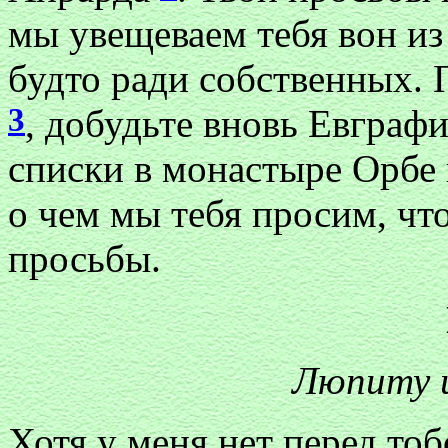
мы увещеваем тебя вон из
будто ради собственных. 
3
, добудьте вновь Евграф
списки в монастыре Орбе и
о чем мы тебя просим, ч
просьбы.
Люпиту 
Хотя у меня нет перед тоб