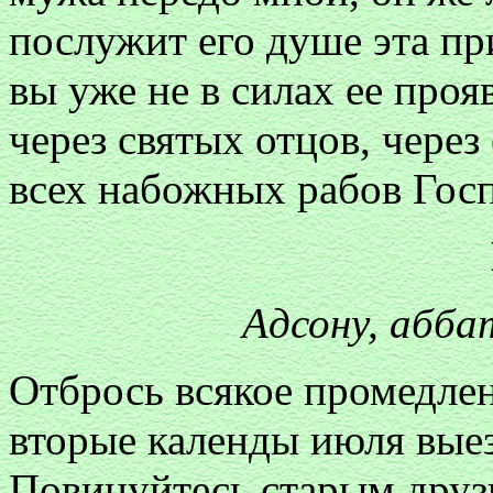
послужит его душе эта при
вы уже не в силах ее проя
через святых отцов, через
всех набожных рабов Гос
Адсону, абб
Отбрось всякое промедле
вторые календы июля вые
Повинуйтесь старым друзь