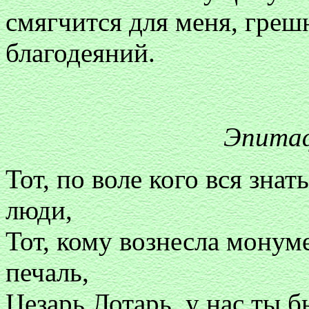
смягчится для меня, грешн
благодеяний.
Эпита
Тот, по воле кого вся зна
люди,
Тот, кому вознесла монум
печаль,
Цезарь Лотарь, у нас ты 