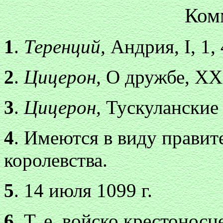
Ком
1
.
Теренций,
Андрия, I, 1, 
2
.
Цицерон,
О дружбе, XXI
3
.
Цицерон,
Тускуланские б
4
. Имеются в виду правит
королевства.
5
. 14 июля 1099 г.
6
. Т. е. войско крестоносц