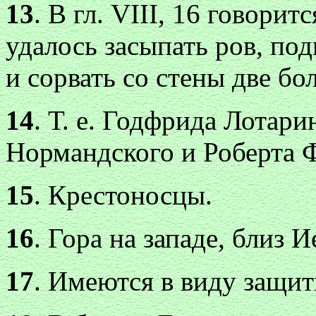
13
. В гл. VIII, 16 говорит
удалось засыпать ров, по
и сорвать со стены две бо
14
. Т. е. Годфрида Лотари
Нормандского и Роберта 
15
. Крестоносцы.
16
. Гора на западе, близ 
17
. Имеются в виду защи