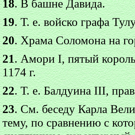
18
. В башне Давида.
19
. Т. е. войско графа Тул
20
. Храма Соломона на г
21
. Амори I, пятый корол
1174 г.
22
. Т. е. Балдуина III, пр
23
. См. беседу Карла Вел
тему, по сравнению с кот