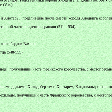
бургундов. Родственники короля Хлодвига, владения которых он
 (V в.).
и Хлотарь I. поделившие после смерти короля Хлодвига королевс
сточной части владении франков (511—534).
 лангобардов Вахона.
ца (548-555).
льды, получивший часть Франкского королевства, с местопребыв
воими дядьями, Хильдебертом и Хлотарем, Хлодовальд же прин
дехильды, получивший часть Франкского королевства, с местоп