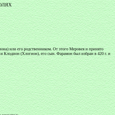
ОЛЯХ
она) или его родственником. От этого Меровея и принято
 Клодион (Хлогион), его сын. Фарамон был избран в 420 г. и