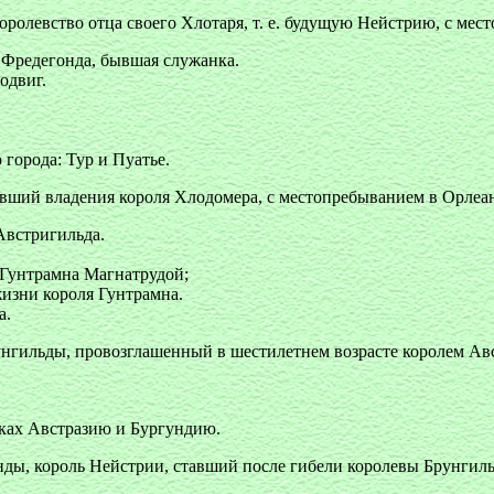
ролевство отца своего Хлотаря, т. е. будущую Нейстрию, с мес
 Фредегонда, бывшая служанка.
одвиг.
города: Тур и Пуатье.
ивший владения короля Хлодомера, с местопребыванием в Орлеан
Австригильда.
 Гунтрамна Магнатрудой;
изни короля Гунтрамна.
а.
унгильды, провозглашенный в шестилетнем возрасте королем Авс
уках Австразию и Бургундию.
нды, король Нейстрии, ставший после гибели королевы Брунгиль