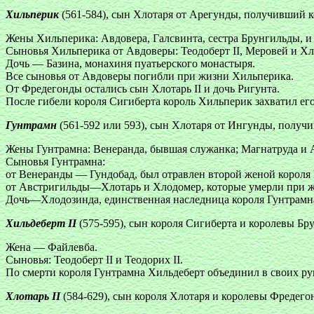
Хильперик
(561-584), сын Хлотаря от Арегунды, получивший ко
Жены Хильперика: Авдовера, Галсвинта, сестра Брунгильды, и
Сыновья Хильперика от Авдоверы: Теодоберт II, Меровей и Хл
Дочь — Базина, монахиня пуатьерского монастыря.
Все сыновья от Авдоверы погибли при жизни Хильперика.
От Фредегонды остались сын Хлотарь II и дочь Ригунта.
После гибели короля Сигиберта король Хильперик захватил его 
Гунтрамн
(561-592 или 593), сын Хлотаря от Ингунды, получ
Жены Гунтрамна: Венеранда, бывшая служанка; Магнатруда и 
Сыновья Гунтрамна:
от Венеранды — Гундобад, был отравлен второй женой короля
от Австригильды—Хлотарь и Хлодомер, которые умерли при ж
Дочь—Хлодозинда, единственная наследница короля Гунтрамн
Хильдеберт II
(575-595), сын короля Сигиберта и королевы Бр
Жена — Файлевба.
Сыновья: Теодоберт II и Теодорих II.
По смерти короля Гунтрамна Хильдеберт объединил в своих р
Хлотарь II
(584-629), сын короля Хлотаря и королевы Фредего