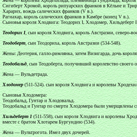
Жена — королева Хродехильда, племянница Гундобада, короля 
Сигиберт Хромой, король рипуарских франков в Кёльне и Трире
Харарих, вождь салических франков (V в.).
Рагнахар, король салических франков в Камбре (конец V в.).
Сыновья короля Хлодвига: Теодорих I, Хлодомер, Хильдеберт I 
Теодорих I
,
сын короля Хлодвига, король Австразии, северо-во
Теодоберт
,
сын Теодориха, король Австразии (534-548).
Жены: Деотерия, галло-римлянка, затем Визигарда, дочь короля
Теодобальд
,
сын Теодоберта, получивший королевство своего от
Жена — Вульдетрада.
Хлодомер
(511-524). сын короля Хлодвига и королевы Хродехи
Сыновья Хлодомера:
Теодобальд, Гунтар и Хлодовальд.
Теодобальд и Гунтар по смерти Хлодомера были умерщвлены с
Хильдеберт 1
(511-558), сын короля Хлодвига и королевы Хро
вместе с братом Хлотарем Бургундию (534).
Жена — Вультрогота. Имел двух дочерей.