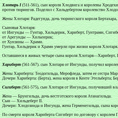
Хлотарь I
(511-561), сын короля Хлодвига и королевы Хродехи
против тюрингов. Поделил с Хильдебертом королевство Хлодоме
Жены Хлотаря: Радегунда, дочь тюрингского короля Бертахара,
Сыновья Хлотаря:
от Ингунды — Гунтар, Хильдерик, Хариберт, Гунтрамн, Сигиб
от Арегунды — Хильперик;
от Хунзины — Храмн.
Гунтар, Хильдерик и Храмн умерли при жизни короля Хлотаря.
Оставшиеся в живых четыре сына короля Хлотаря—Хариберт, Гу
Хариберт
(561-567). сын Хлотаря от Ингунды, получил королев
Жены Хариберта: Теодогильда, Мерофледа, затем ее сестра Мар
Дочери Хариберта: (Берта), жена короля в Кенте Этельберта;
Сигиберт
(561-575), сын Хлотаря от Ингунды, получивший влад
Жена — Брунгильда, дочь вестготского короля Атанагильда.
Сын — Хильдеберт II.
Дочери: Хлодозинда и Ингунда, жена Герменегильда, сына кор
По смерти короля Хариберта Сигиберт по договору с королем 