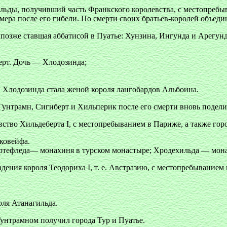
льды, получивший часть Франкского королевства, с местопребы
ра после его гибели. По смерти своих братьев-королей объедин
 позже ставшая аббатисой в Пуатье: Хунзина, Ингунда и Арегунд
ерт. Дочь — Хлодозинда;
 Хлодозинда стала женой короля лангобардов Альбоина.
нтрамн, Сигиберт и Хильперик после его смерти вновь поделили
ство Хильдеберта I, с местопребыванием в Париже, а также горо
ковейфа.
 Бертефледа— монахиня в турском монастыре; Хродехильда — мон
ения короля Теодориха I, т. е. Австразию, с местопребыванием 
оля Атанагильда.
Гунтрамном получил города Тур и Пуатье.