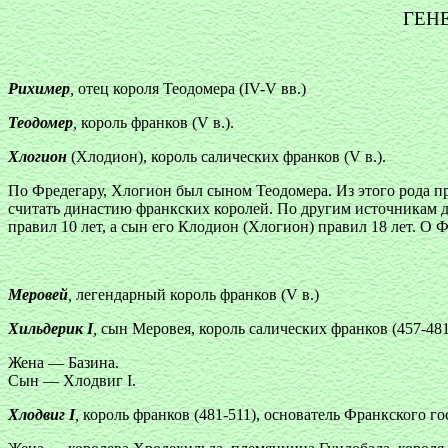
ГЕН
Рихимер
,
отец короля Теодомера (IV-V вв.)
Теодомер
,
король франков (V в.).
Хлогион
(Хлодион), король салических франков (V в.).
По Фредегару, Хлогион был сыном Теодомера. Из этого рода п
считать династию франкских королей. По другим источникам до
правил 10 лет, а сын его Клодион (Хлогион) правил 18 лет. О
Меровей
,
легендарный король франков (V в.)
Хильдерик I
,
сын Меровея, король салических франков (457-481
Жена — Базина.
Сын — Хлодвиг I.
Хлодвиг I
,
король франков (481-511), основатель Франкского го