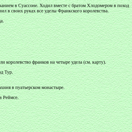
ванием в Суассоне. Ходил вместе с братом Хлодомером в поход
ил в своих руках все уделы Франкского королевства.
а.
 королевство франков на четыре удела (см. карту).
д Тур.
ахиня в пуатьерском монастыре.
в Реймсе.