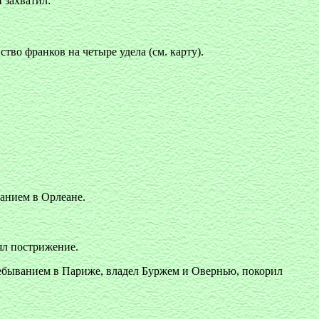
 захватил:
тво франков на четыре удела (см. карту).
анием в Орлеане.
ял пострижение.
ребыванием в Париже, владел Буржем и Овернью, покорил