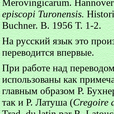
Merovingicarum. Hannovera
episcopi Turonensis.
Histori
Buchner. В. 1956 Т. 1-2.
На русский язык это прои
переводится впервые.
При работе над переводом
использованы как примеч
главным образом Р. Бухне
так и Р. Латуша (
Cregoire 
Trad. du latin par R. Latouc