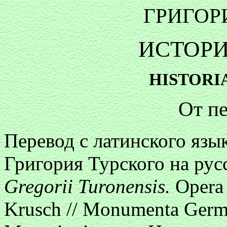
ГРИГОР
ИСТОРИ
HISTORI
От п
Перевод с латинского язы
Григория Турского на рус
Gregorii Turonensis.
Opera 
Krusch // Monumenta German