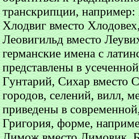
транскрипции, например:
Хлодвиг вместо Хлодовех
Леовигильд вместо Леувих
германские имена с лати
представлены в усеченной
Гунтарий, Сихар вместо С
городов, селений, вилл, м
приведены в современной, 
Григория, форме, наприм
Лимож вместо Лимовик, Б